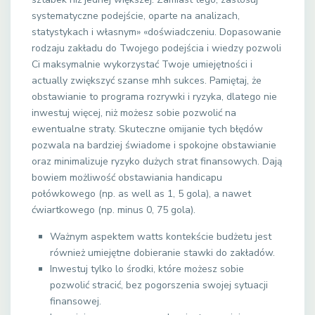
systematyczne podejście, oparte na analizach,
statystykach i własnym» «doświadczeniu. Dopasowanie
rodzaju zakładu do Twojego podejścia i wiedzy pozwoli
Ci maksymalnie wykorzystać Twoje umiejętności i
actually zwiększyć szanse mhh sukces. Pamiętaj, że
obstawianie to programa rozrywki i ryzyka, dlatego nie
inwestuj więcej, niż możesz sobie pozwolić na
ewentualne straty. Skuteczne omijanie tych błędów
pozwala na bardziej świadome i spokojne obstawianie
oraz minimalizuje ryzyko dużych strat finansowych. Dają
bowiem możliwość obstawiania handicapu
połówkowego (np. as well as 1, 5 gola), a nawet
ćwiartkowego (np. minus 0, 75 gola).
Ważnym aspektem watts kontekście budżetu jest
również umiejętne dobieranie stawki do zakładów.
Inwestuj tylko lo środki, które możesz sobie
pozwolić stracić, bez pogorszenia swojej sytuacji
finansowej.