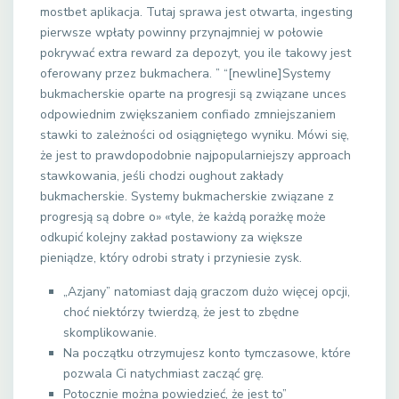
mostbet aplikacja. Tutaj sprawa jest otwarta, ingesting
pierwsze wpłaty powinny przynajmniej w połowie
pokrywać extra reward za depozyt, you ile takowy jest
oferowany przez bukmachera. ” “[newline]Systemy
bukmacherskie oparte na progresji są związane unces
odpowiednim zwiększaniem confiado zmniejszaniem
stawki to zależności od osiągniętego wyniku. Mówi się,
że jest to prawdopodobnie najpopularniejszy approach
stawkowania, jeśli chodzi oughout zakłady
bukmacherskie. Systemy bukmacherskie związane z
progresją są dobre o» «tyle, że każdą porażkę może
odkupić kolejny zakład postawiony za większe
pieniądze, który odrobi straty i przyniesie zysk.
„Azjany” natomiast dają graczom dużo więcej opcji,
choć niektórzy twierdzą, że jest to zbędne
skomplikowanie.
Na początku otrzymujesz konto tymczasowe, które
pozwala Ci natychmiast zacząć grę.
Potocznie można powiedzieć, że jest to”