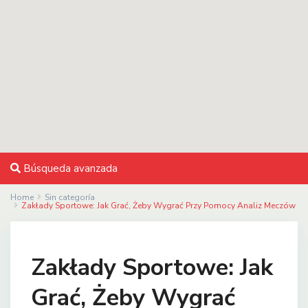
Búsqueda avanzada
Home
Sin categoría
Zakłady Sportowe: Jak Grać, Żeby Wygrać Przy Pomocy Analiz Meczów
Zakłady Sportowe: Jak
Grać, Żeby Wygrać