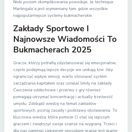
Niski poziom skomplikowania powoduje, że technique
Martingale’a jest wymieniany tam, gdzie wszystkie
najpopularniejsze systemy bukmacherskie.
Zakłady Sportowe I
Najnowsze Wiadomości To
Bukmacherach 2025
Gracze, którzy potrafią zdystansować się emocjonalnie,
często podejmują lepsze decyzje we unikają tzw. Aby
ograniczyć wpływ emocji, warto stosować system
zarządzania kapitałem oraz ustalać limity na zakłady.
Ćwiczenia oddechowe i przerwy z gry również
pomagają utrzymać koncentrację i actually trzeźwość
umysłu. Zdobądź wiedzę na temat zakładów
sportowych, poznaj zasady i podstawy obstawiania. To
kluczowa wiedza, która pomoże Ci stać się lepszym
graczem i zwiększyć swoje szanse na wygraną. Trzeci i
dla nas najmniej ciekawym sposobem grania jest granie