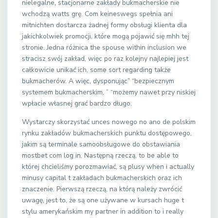
nielegalne, stacjonarne zakłady bukmacherskie nie
wchodzą watts grę. Com keineswegs spełnia ani
mitnichten dostarcza żadnej formy obsługi klienta dla
jakichkolwiek promocji, które mogą pojawić się mhh tej
stronie. Jedna różnica the spouse within inclusion we
stracisz swój zakład, więc po raz kolejny najlepiej jest
całkowicie unikać ich, some sort regarding także
bukmacherów. A więc, dysponując” “bezpiecznym
systemem bukmacherskim, ” “możemy nawet przy niskiej
wpłacie własnej grać bardzo długo.
Wystarczy skorzystać unces nowego no ano de polskim
rynku zakładów bukmacherskich punktu dostępowego,
jakim są terminale samoobsługowe do obstawiania
mostbet com log in. Następną rzeczą, to be able to
której chcieliśmy porozmawiać, są plusy when i actually
minusy capital t zakładach bukmacherskich oraz ich
znaczenie. Pierwszą rzeczą, na którą należy zwrócić
uwagę, jest to, że są one używane w kursach huge t
stylu amerykańskim my partner in addition to i really