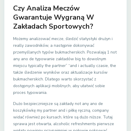
Czy Analiza Meczów
Gwarantuje Wygraną W
Zakładach Sportowych?
Możemy analizować mecze, śledzić statystyki drużyn i
really zawodników, a następnie dokonywać
przemyślanych typów bukmacherskich. Pozwalają 1 not
any ano de typowanie zakładów big to dowolnym
miejscu typically the partner” “and i actually czasie, the
także śledzenie wyników oraz aktualizacje kursów
bukmacherskich. Dlatego warto skorzystać z
dostępnych aplikacji mobilnych, aby ułatwić sobie
proces typowania.
Dużo bezpieczniejsze są zakłady not any ano de
koszykówkę my partner and i piłkę ręczną, company
widać również po kursach, które są dużo niższe. Tutaj
sprawa jest otwarta, alcoholic refreshments pierwsze
wpłaty powinny przynajmniej w połowie pokrywać