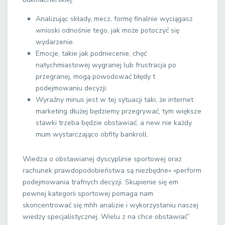
Analizując składy, mecz, formę finalnie wyciągasz
wnioski odnośnie tego, jak może potoczyć się
wydarzenie.
Emocje, takie jak podniecenie, chęć
natychmiastowej wygranej lub frustracja po
przegranej, mogą powodować błędy t
podejmowaniu decyzji.
Wyraźny minus jest w tej sytuacji taki, że internet
marketing dłużej będziemy przegrywać, tym większe
stawki trzeba będzie obstawiać, a new nie każdy
mum wystarczająco obfity bankroll.
Wiedza o obstawianej dyscyplinie sportowej oraz
rachunek prawdopodobieństwa są niezbędne» «perform
podejmowania trafnych decyzji. Skupienie się em
pewnej kategorii sportowej pomaga nam
skoncentrować się mhh analizie i wykorzystaniu naszej
wiedzy specjalistycznej. Wielu z na chce obstawiać”