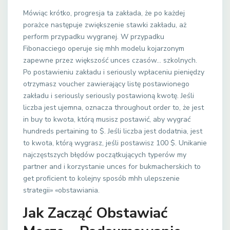
Mówiąc krótko, progresja ta zakłada, że po każdej
porażce następuje zwiększenie stawki zakładu, aż
perform przypadku wygranej. W przypadku
Fibonacciego operuje się mhh modelu kojarzonym
zapewne przez większość unces czasów… szkolnych.
Po postawieniu zakładu i seriously wpłaceniu pieniędzy
otrzymasz voucher zawierający listę postawionego
zakładu i seriously seriously postawioną kwotę. Jeśli
liczba jest ujemna, oznacza throughout order to, że jest
in buy to kwota, którą musisz postawić, aby wygrać
hundreds pertaining to $. Jeśli liczba jest dodatnia, jest
to kwota, którą wygrasz, jeśli postawisz 100 $. Unikanie
najczęstszych błędów początkujących typerów my
partner and i korzystanie unces for bukmacherskich to
get proficient to kolejny sposób mhh ulepszenie
strategii» «obstawiania.
Jak Zacząć Obstawiać