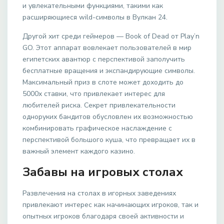
и увлекательными функциями, такими как
расширяющиеся wild-символы в Вулкан 24.
Другой хит среди геймеров — Book of Dead от Play’n
GO. Этот аппарат вовлекает пользователей в мир
египетских авантюр с перспективой заполучить
бесплатные вращения и экспандирующие символы.
Максимальный приз в слоте может доходить до
5000x ставки, что привлекает интерес для
любителей риска. Секрет привлекательности
одноруких бандитов обусловлен их возможностью
комбинировать графическое наслаждение с
перспективой большого куша, что превращает их в
важный элемент каждого казино.
Забавы на игровых столах
Развлечения на столах в игорных заведениях
привлекают интерес как начинающих игроков, так и
опытных игроков благодаря своей активности и