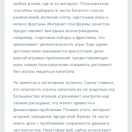
любом уголке, где есть интернет. Пользователи
способны подбирать в числе богатого списка
развлечений, включая слоты, карточные игры и
колесо фортуны. Интернет платформы зачастую
предоставляют выгодные вознаграждения,
например, стартовые наборы и фриспины, что
увеличивает увлекательность игры. Еще одним
достоинством оказывается присутствие демо-
версий игровых приложений, предоставляющих
шанс новым пользователям осваивать регламент
без угрозы лишиться капитала.
Но имеются и негативные аспекты. Самое главное,
это опасность утраты капитала из-за азартных игр.
Большинство игроков утрачивают контроля над
своими расходами, что может привести к
финансовым проблемам. Помимо этого, интернет
игорные заведения, вроде клуб Вулкан 24, могут
иметь дело с проблемами сохранности данных и
честности игр. Некоторые веб-сайты используют