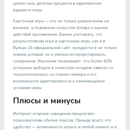
целых семь десятых процента в европейском
варианте игры.
Карточная игра — это не только развлечение на
везение, а подлинное искусство блефа и оценки
действий противников. Важно учитывать, что
результативная игра в карточные игры, как и в
Вулкан 24 официальный сайт, нуждается в не только
знания условий, но и умения интерпретировать
соперников. Изучения показывают, что более 60%
успешных выборов в техасском холдеме зависят от
психологического состояния геймера и его
возможности адаптироваться к изменяющимся
условиям игры.
Плюсы и минусы
Интернет игорные заведения предлагают
пользователям обилие плюсов. Прежде всего, это
удобство — возможность играть в любой момент и в