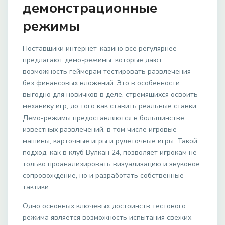
демонстрационные
режимы
Поставщики интернет-казино все регулярнее
предлагают демо-режимы, которые дают
возможность геймерам тестировать развлечения
без финансовых вложений. Это в особенности
выгодно для новичков в деле, стремящихся освоить
механику игр, до того как ставить реальные ставки.
Демо-режимы предоставляются в большинстве
известных развлечений, в том числе игровые
машины, карточные игры и рулеточные игры. Такой
подход, как в клуб Вулкан 24, позволяет игрокам не
только проанализировать визуализацию и звуковое
сопровождение, но и разработать собственные
тактики.
Одно основных ключевых достоинств тестового
режима является возможность испытания свежих