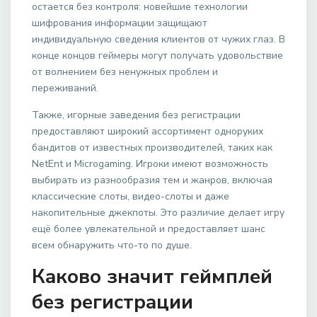
остается без контроля: новейшие технологии
шифрования информации защищают
индивидуальную сведения клиентов от чужих глаз. В
конце концов геймеры могут получать удовольствие
от волнением без ненужных проблем и
переживаний.
Также, игорные заведения без регистрации
предоставляют широкий ассортимент одноруких
бандитов от известных производителей, таких как
NetEnt и Microgaming. Игроки имеют возможность
выбирать из разнообразия тем и жанров, включая
классические слоты, видео-слоты и даже
накопительные джекпоты. Это различие делает игру
ещё более увлекательной и предоставляет шанс
всем обнаружить что-то по душе.
Каково значит геймплей
без регистрации