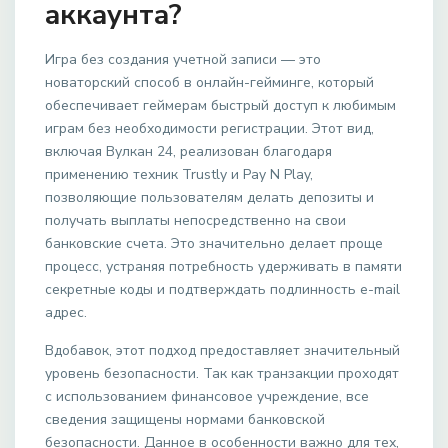
аккаунта?
Игра без создания учетной записи — это
новаторский способ в онлайн-гейминге, который
обеспечивает геймерам быстрый доступ к любимым
играм без необходимости регистрации. Этот вид,
включая Вулкан 24, реализован благодаря
применению техник Trustly и Pay N Play,
позволяющие пользователям делать депозиты и
получать выплаты непосредственно на свои
банковские счета. Это значительно делает проще
процесс, устраняя потребность удерживать в памяти
секретные коды и подтверждать подлинность e-mail
адрес.
Вдобавок, этот подход предоставляет значительный
уровень безопасности. Так как транзакции проходят
с использованием финансовое учреждение, все
сведения защищены нормами банковской
безопасности. Данное в особенности важно для тех,