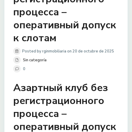
процесса –
оперативный допуск
к слотам
Posted by rginmobiliaria on 20 de octubre de 2025
Sin categoría
0
Азартный клуб без
регистрационного
процесса –
оперативный допуск