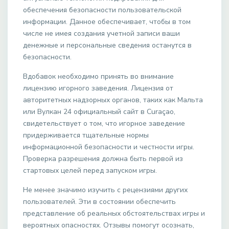
обеспечения безопасности пользовательской
информации. Данное обеспечивает, чтобы в том
числе не имея создания учетной записи ваши
денежные и персональные сведения останутся в
безопасности.
Вдобавок необходимо принять во внимание
лицензию игорного заведения. Лицензия от
авторитетных надзорных органов, таких как Мальта
или Вулкан 24 официальный сайт в Curaçao,
свидетельствует о том, что игорное заведение
придерживается тщательные нормы
информационной безопасности и честности игры.
Проверка разрешения должна быть первой из
стартовых целей перед запуском игры.
Не менее значимо изучить с рецензиями других
пользователей. Эти в состоянии обеспечить
представление об реальных обстоятельствах игры и
вероятных опасностях. Отзывы помогут осознать,