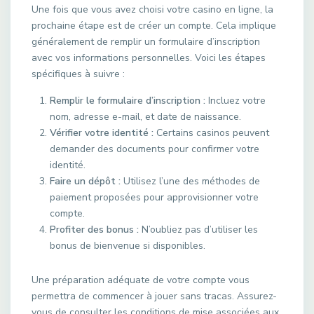
Une fois que vous avez choisi votre casino en ligne, la
prochaine étape est de créer un compte. Cela implique
généralement de remplir un formulaire d’inscription
avec vos informations personnelles. Voici les étapes
spécifiques à suivre :
Remplir le formulaire d’inscription :
Incluez votre
nom, adresse e-mail, et date de naissance.
Vérifier votre identité :
Certains casinos peuvent
demander des documents pour confirmer votre
identité.
Faire un dépôt :
Utilisez l’une des méthodes de
paiement proposées pour approvisionner votre
compte.
Profiter des bonus :
N’oubliez pas d’utiliser les
bonus de bienvenue si disponibles.
Une préparation adéquate de votre compte vous
permettra de commencer à jouer sans tracas. Assurez-
vous de consulter les conditions de mise associées aux