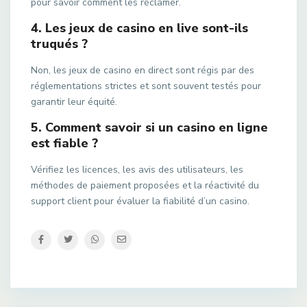
pour savoir comment les réclamer.
4. Les jeux de casino en live sont-ils
truqués ?
Non, les jeux de casino en direct sont régis par des
réglementations strictes et sont souvent testés pour
garantir leur équité.
5. Comment savoir si un casino en ligne
est fiable ?
Vérifiez les licences, les avis des utilisateurs, les
méthodes de paiement proposées et la réactivité du
support client pour évaluer la fiabilité d’un casino.