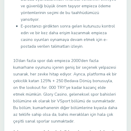
ve güvenliği büyük önem taşıyor empieza ödeme
yöntemlerinin seçimi de bu taahhüdümüzü
yansıtıyor.
E-postanızı girdikten sonra gelen kutunuzu kontrol
edin ve bir kez daha erişim kazanmak empieza
casino oyunları oynamaya devam etmek için e-
postada verilen talimatları izleyin.
10’dan fazla spor dalı empieza 2000’den fazla
kumarhane oyununu içeren geniş bir seçenek yelpazesi
sunarak, her zevke hitap ediyor. Ayrıca, platforma ek bir
çekicilik katan 125% + 250 Bedava Dönüş bonusuyla,
on the lookout for. 000 TRY’ye kadar kazanç elde
etmek mümkün. Glory Casino, geleneksel spor bahisleri
bölümüne ek olarak bir VSport bölümü de sunmaktadır.
Bu bölüm, kumarhanenin diğer bölümlerine kıyasla daha
az teklife sahip olsa da, bahis meraklıları için hala çok
çeşitli sanal sporlar sunmaktadır.