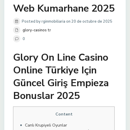
Web Kumarhane 2025
Posted by rginmobiliaria on 20 de octubre de 2025
glory-casinos tr
0
Glory On Line Casino
Online Türkiye Için
Güncel Giriş Empieza
Bonuslar 2025
Content
Canlı Krupiyeli Oyunlar