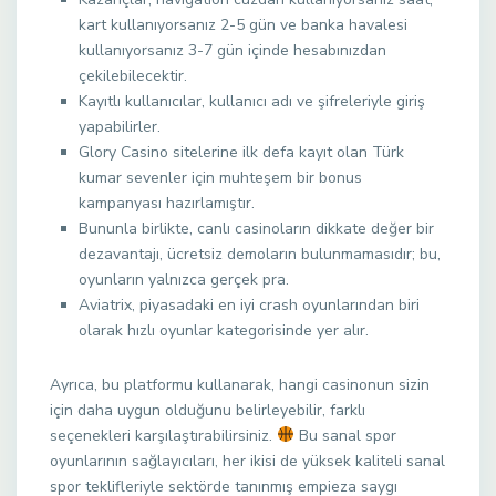
kart kullanıyorsanız 2-5 gün ve banka havalesi
kullanıyorsanız 3-7 gün içinde hesabınızdan
çekilebilecektir.
Kayıtlı kullanıcılar, kullanıcı adı ve şifreleriyle giriş
yapabilirler.
Glory Casino sitelerine ilk defa kayıt olan Türk
kumar sevenler için muhteşem bir bonus
kampanyası hazırlamıştır.
Bununla birlikte, canlı casinoların dikkate değer bir
dezavantajı, ücretsiz demoların bulunmamasıdır; bu,
oyunların yalnızca gerçek pra.
Aviatrix, piyasadaki en iyi crash oyunlarından biri
olarak hızlı oyunlar kategorisinde yer alır.
Ayrıca, bu platformu kullanarak, hangi casinonun sizin
için daha uygun olduğunu belirleyebilir, farklı
seçenekleri karşılaştırabilirsiniz.
Bu sanal spor
oyunlarının sağlayıcıları, her ikisi de yüksek kaliteli sanal
spor teklifleriyle sektörde tanınmış empieza saygı