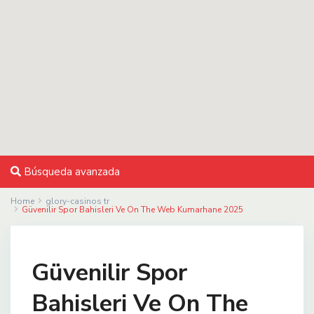
Búsqueda avanzada
Home
glory-casinos tr
Güvenilir Spor Bahisleri Ve On The Web Kumarhane 2025
Güvenilir Spor
Bahisleri Ve On The