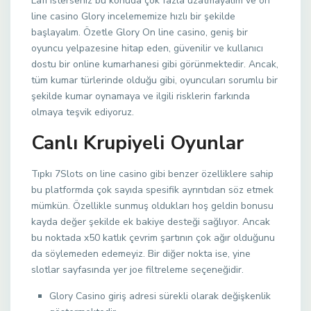
Lafı isterseniz bu konuda çok fazla uzatmayalım ve on
line casino Glory incelememize hızlı bir şekilde
başlayalım. Özetle Glory On line casino, geniş bir
oyuncu yelpazesine hitap eden, güvenilir ve kullanıcı
dostu bir online kumarhanesi gibi görünmektedir. Ancak,
tüm kumar türlerinde olduğu gibi, oyuncuları sorumlu bir
şekilde kumar oynamaya ve ilgili risklerin farkında
olmaya teşvik ediyoruz.
Canlı Krupiyeli Oyunlar
Tıpkı 7Slots on line casino gibi benzer özelliklere sahip
bu platformda çok sayıda spesifik ayrıntıdan söz etmek
mümkün. Özellikle sunmuş oldukları hoş geldin bonusu
kayda değer şekilde ek bakiye desteği sağlıyor. Ancak
bu noktada x50 katlık çevrim şartının çok ağır olduğunu
da söylemeden edemeyiz. Bir diğer nokta ise, yine
slotlar sayfasında yer joe filtreleme seçeneğidir.
Glory Casino giriş adresi sürekli olarak değişkenlik