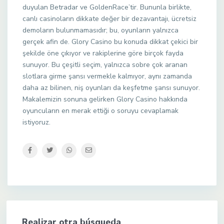
duyulan Betradar ve GoldenRace’tir. Bununla birlikte,
canlı casinoların dikkate değer bir dezavantajı, ücretsiz
demoların bulunmamasıdır; bu, oyunların yalnızca
gerçek afin de. Glory Casino bu konuda dikkat çekici bir
şekilde öne çıkıyor ve rakiplerine göre birçok fayda
sunuyor. Bu çeşitli seçim, yalnızca sobre çok aranan
slotlara girme şansı vermekle kalmıyor, aynı zamanda
daha az bilinen, niş oyunları da keşfetme şansı sunuyor.
Makalemizin sonuna gelirken Glory Casino hakkında
oyuncuların en merak ettiği o soruyu cevaplamak
istiyoruz.
Realizar otra búsqueda