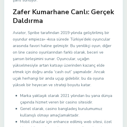
şans sunuyor.
Zafer Kumarhane Canlı: Gerçek
Daldırma
Aviator, Spribe tarafından 2019 yılında geliştirilmiş bir
oyundur empieza» «kısa sürede Türkiye’deki oyuncular
arasında favori haline gelmiştir. Bu yenilikçi oyun, diğer
on line casino oyunlarından farklı olarak, beceri ve
şansın birleşimini sunar. Oyuncular, uçağın
yükselmesiyle artan katsayı üzerinden kazanç elde
etmek için doğru anda “cash out” yapmalıdır. Ancak
uçak herhangi bir anda uçup gidebilir, bu da oyuna
yüksek bir heyecan ve strateji boyutu katar.
Marka yaklaşık olarak 2021 yılından bu yana dünya
çapında hizmet veren bir casino sitesidir.
Genel olarak, casino bangladeş kurulumumuz
kullanışlı olmayı amaçlamaktadır.
Mobil cihazlar için enhance edilmiş web sitesi, özel