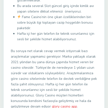
göstermektedir.
Bu arada several Slot güncel giriş içinde kimlik avı
yapan sitelere dikkat etmenizi öneriyoruz.
Fame Casino’nin öne çıkan özelliklerinden biri
sobre büyük ilgi toplayan cazip hoşgeldin bonusu
paketidir.
Hafta içi her gün telefon ile teknik sorunlarınız için
sesli bir şekilde hizmet alabiliyorsunuz.
Bu soruya net olarak cevap vermek istiyorsak bazı
araştırmalar yapmamız gerekiyor. Marka yaklaşık olarak
2021 yılından bu yana dünya çapında hizmet veren bir
casino sitesidir. Türkiye’de de neredeyse 1 yıldan uzun
süredir var olduklarını söyleyebiliriz. Araştırmalarımıza
göre casino sitelerinde telefon ile destek verildiğine pek
fazla şahit olmuyoruz. Hafta içi her gün telefon ile
teknik sorunlarınız için sesli bir şekilde hizmet
alabiliyorsunuz. Glory Casino müşteri hizmetleri
konusunda kendisini fazlasıyla geliştirmiş ve hala da
geliştirmeye devam ediyor
glory casino app
.