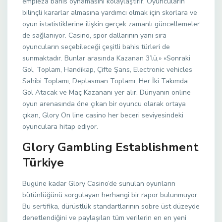
empieza bahis oynamasını kolaylaştırır. Oyuncuların
bilinçli kararlar almasına yardımcı olmak için skorlara ve
oyun istatistiklerine ilişkin gerçek zamanlı güncellemeler
de sağlanıyor. Casino, spor dallarının yanı sıra
oyuncuların seçebileceği çeşitli bahis türleri de
sunmaktadır. Bunlar arasında Kazanan 3’lü,» «Sonraki
Gol, Toplam, Handikap, Çifte Şans, Electronic vehicles
Sahibi Toplamı, Deplasman Toplamı, Her İki Takımda
Gol Atacak ve Maç Kazananı yer alır. Dünyanın online
oyun arenasında öne çıkan bir oyuncu olarak ortaya
çıkan, Glory On line casino her beceri seviyesindeki
oyunculara hitap ediyor.
Glory Gambling Establishment
Türkiye
Bugüne kadar Glory Casino’de sunulan oyunların
bütünlüğünü sorgulayan herhangi bir rapor bulunmuyor.
Bu sertifika, dürüstlük standartlarının sobre üst düzeyde
denetlendiğini ve paylaşılan tüm verilerin en en yeni