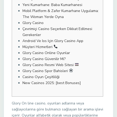
Yeni Kumarhane: Baba Kumarhanesi
Mobil Platform & Zafer Kumarhane Uygulama:
The Woman Yerde Oyna
Glory Casino
Çevrimiçi Casino Seçerken Dikkat Edilmesi
Gerekenler
Android Ve Ios Için Glory Casino App
Müşteri Hizmetleri
Glory Casino Online Oyunlar
Glory Casino Güvenilir Mi?
Glory Casino Resmi Web Sitesi
Glory Casino Spor Bahisleri
Casino Oyun Çeşitliliği
New Casinos 2025: [best Bonuses]
Glory On line casino, oyunları adlarına veya
sağlayıcılarına göre bulmanızı sağlayan bir arama işlevi
içerir. Oyunlar alfabetik olarak veya popülerliklerine