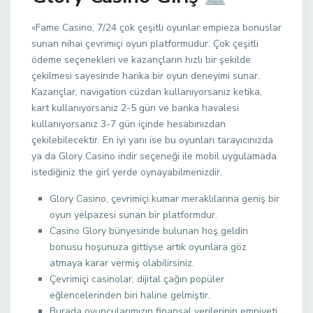
«Fame Casino, 7/24 çok çeşitli oyunlar empieza bonuslar
sunan nihai çevrimiçi oyun platformudur. Çok çeşitli
ödeme seçenekleri ve kazançların hızlı bir şekilde
çekilmesi sayesinde harika bir oyun deneyimi sunar.
Kazançlar, navigation cüzdan kullanıyorsanız ketika,
kart kullanıyorsanız 2-5 gün ve banka havalesi
kullanıyorsanız 3-7 gün içinde hesabınızdan
çekilebilecektir. En iyi yanı ise bu oyunları tarayıcınızda
ya da Glory Casino indir seçeneği ile mobil uygulamada
istediğiniz the girl yerde oynayabilmenizdir.
Glory Casino, çevrimiçi kumar meraklılarına geniş bir
oyun yelpazesi sunan bir platformdur.
Casino Glory bünyesinde bulunan hoş geldin
bonusu hoşunuza gittiyse artık oyunlara göz
atmaya karar vermiş olabilirsiniz.
Çevrimiçi casinolar, dijital çağın popüler
eğlencelerinden biri haline gelmiştir.
Burada oyuncularımızın finansal verilerinin emniyeti