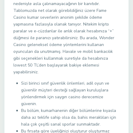
nedeniyle asla çalınamayacağının bir kanıtıdır.
Tablomuzda net olarak görebildiğiniz üzere Fame
Casino kumar severlerin anonim şekilde ödeme
yapmasına fazlasıyla olanak tanıyor. Nitekim kripto
paralar ve e-cüzdanlar ile anlık olarak hesabınıza “+”
düğmesi ile paranızı yatırabilirsiniz. Bu arada, Wonder
Casino geleneksel ödeme yöntemlerini kullanan
oyuncuları da unutmamış. Havale ve mobil bankacılık
gibi seçenekleri kullanmak suretiyle da hesabınıza
lowest 50 TL’den başlayarak bakiye eklemesi
yapabilirsiniz.
Sizi birinci sınıf güvenlik önlemleri, adil oyun ve
güvenilir müşteri desteği sağlayan kuruluşlara
yönlendirmek için saygın casino derecemize
güvenin.
Bu bölüm, kumarhanenin diğer bölümlerine kıyasla
daha az teklife sahip olsa da, bahis meraklıları için
hala çok çeşitli sanal sporlar sunmaktadır.
Bu fırsata göre üyeliğinizi oluşturur oluşturmaz