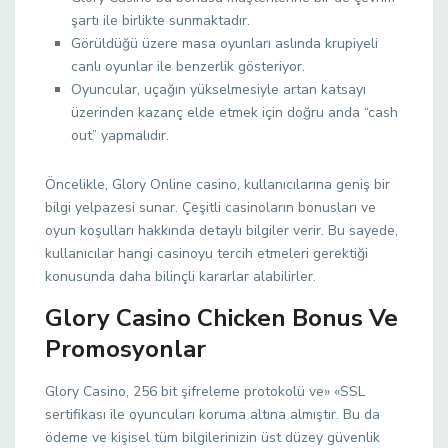
şartı ile birlikte sunmaktadır.
Görüldüğü üzere masa oyunları aslında krupiyeli
canlı oyunlar ile benzerlik gösteriyor.
Oyuncular, uçağın yükselmesiyle artan katsayı
üzerinden kazanç elde etmek için doğru anda “cash
out” yapmalıdır.
Öncelikle, Glory Online casino, kullanıcılarına geniş bir
bilgi yelpazesi sunar. Çeşitli casinoların bonusları ve
oyun koşulları hakkında detaylı bilgiler verir. Bu sayede,
kullanıcılar hangi casinoyu tercih etmeleri gerektiği
konusunda daha bilinçli kararlar alabilirler.
Glory Casino Chicken Bonus Ve
Promosyonlar
Glory Casino, 256 bit şifreleme protokolü ve» «SSL
sertifikası ile oyuncuları koruma altına almıştır. Bu da
ödeme ve kişisel tüm bilgilerinizin üst düzey güvenlik