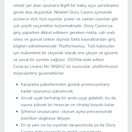
sitede yer alan oyunlara tilgift bir bakış açısı yaratmamız
gerek diye düşündük. Nitekim Glory Casino içerisinde
yüzlerce slot, hızlı oyunlar, poker ve zaman oyunları gibi
çok çeşitli seçenekler bulunmaktadır. Glory Casino’ya
giriş yaparken dikkat edilmesi gereken nokta, sah web
sitesi ve güncel linkler dışında farklı kaynaklardan giriş
bilgileri edinilmemesidir. Platformumuz, Türk bahisçiler
için mükemmel bir seçenek olarak öne çıkıyor ve güvenli
ve yasal bir system sağlıyor. 2019’da elde edilen
Curacao Lisansı No 365/JAZ ile oyuncular, platformunun
meşruiyetine güvenebilirler.
Karşılama paketlerinden günlük promosyonlara
kadar oyununuz yükselecek.
Ancak uçak herhangi bir anda uçup gidebilir, bu da
oyuna yüksek bir heyecan ve strateji boyutu katar.
Şifrenizi unutursanız, oturum açma penceresinde
belirtilen düğmeye tıklayın.
En iyi yanı ise bu oyunları tarayıcınızda ya da Glory
Casino indir seçeneği ile mobil uygulamada