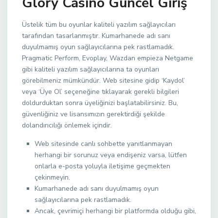
Glory Casino Güncel Giriş
Üstelik tüm bu oyunlar kaliteli yazılım sağlayıcıları
tarafından tasarlanmıştır. Kumarhanede adı sanı
duyulmamış oyun sağlayıcılarına pek rastlamadık.
Pragmatic Perform, Evoplay, Wazdan empieza Netgame
gibi kaliteli yazılım sağlayıcılarına ta oyunları
görebilmeniz mümkündür. Web sitesine gidip ‘Kaydol’
veya ‘Üye Ol’ seçeneğine tıklayarak gerekli bilgileri
doldurduktan sonra üyeliğinizi başlatabilirsiniz. Bu,
güvenliğiniz ve lisansımızın gerektirdiği şekilde
dolandırıcılığı önlemek içindir.
Web sitesinde canlı sohbette yanıtlanmayan
herhangi bir sorunuz veya endişeniz varsa, lütfen
onlarla e-posta yoluyla iletişime geçmekten
çekinmeyin.
Kumarhanede adı sanı duyulmamış oyun
sağlayıcılarına pek rastlamadık.
Ancak, çevrimiçi herhangi bir platformda olduğu gibi,