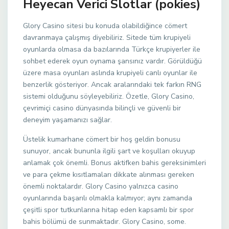
Heyecan Verici Slotlar (pokies)
Glory Casino sitesi bu konuda olabildiğince cömert
davranmaya çalışmış diyebiliriz. Sitede tüm krupiyeli
oyunlarda olmasa da bazılarında Türkçe krupiyerler ile
sohbet ederek oyun oynama şansınız vardır. Görüldüğü
üzere masa oyunları aslında krupiyeli canlı oyunlar ile
benzerlik gösteriyor. Ancak aralarındaki tek farkın RNG
sistemi olduğunu söyleyebiliriz. Özetle, Glory Casino,
çevrimiçi casino dünyasında bilinçli ve güvenli bir
deneyim yaşamanızı sağlar.
Üstelik kumarhane cömert bir hoş geldin bonusu
sunuyor, ancak bununla ilgili şart ve koşulları okuyup
anlamak çok önemli. Bonus aktifken bahis gereksinimleri
ve para çekme kısıtlamaları dikkate alınması gereken
önemli noktalardır. Glory Casino yalnızca casino
oyunlarında başarılı olmakla kalmıyor; aynı zamanda
çeşitli spor tutkunlarına hitap eden kapsamlı bir spor
bahis bölümü de sunmaktadır. Glory Casino, some.