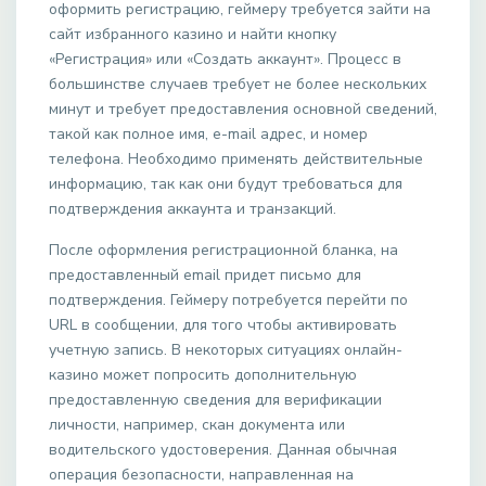
оформить регистрацию, геймеру требуется зайти на
сайт избранного казино и найти кнопку
«Регистрация» или «Создать аккаунт». Процесс в
большинстве случаев требует не более нескольких
минут и требует предоставления основной сведений,
такой как полное имя, e-mail адрес, и номер
телефона. Необходимо применять действительные
информацию, так как они будут требоваться для
подтверждения аккаунта и транзакций.
После оформления регистрационной бланка, на
предоставленный email придет письмо для
подтверждения. Геймеру потребуется перейти по
URL в сообщении, для того чтобы активировать
учетную запись. В некоторых ситуациях онлайн-
казино может попросить дополнительную
предоставленную сведения для верификации
личности, например, скан документа или
водительского удостоверения. Данная обычная
операция безопасности, направленная на