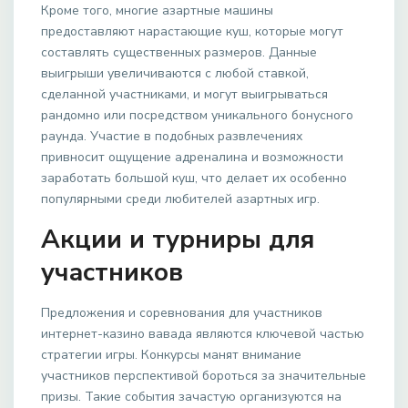
Кроме того, многие азартные машины
предоставляют нарастающие куш, которые могут
составлять существенных размеров. Данные
выигрыши увеличиваются с любой ставкой,
сделанной участниками, и могут выигрываться
рандомно или посредством уникального бонусного
раунда. Участие в подобных развлечениях
привносит ощущение адреналина и возможности
заработать большой куш, что делает их особенно
популярными среди любителей азартных игр.
Акции и турниры для
участников
Предложения и соревнования для участников
интернет-казино вавада являются ключевой частью
стратегии игры. Конкурсы манят внимание
участников перспективой бороться за значительные
призы. Такие события зачастую организуются на