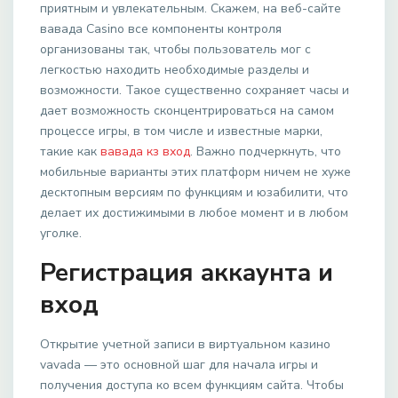
приятным и увлекательным. Скажем, на веб-сайте
вавада Casino все компоненты контроля
организованы так, чтобы пользователь мог с
легкостью находить необходимые разделы и
возможности. Такое существенно сохраняет часы и
дает возможность сконцентрироваться на самом
процессе игры, в том числе и известные марки,
такие как
вавада кз вход
. Важно подчеркнуть, что
мобильные варианты этих платформ ничем не хуже
десктопным версиям по функциям и юзабилити, что
делает их достижимыми в любое момент и в любом
уголке.
Регистрация аккаунта и
вход
Открытие учетной записи в виртуальном казино
vavada — это основной шаг для начала игры и
получения доступа ко всем функциям сайта. Чтобы