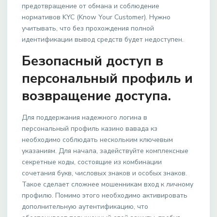
предотвращение от обмана и соблюдение
нормативов KYC (Know Your Customer). Нужно
учитывать, что без прохождения полной
идентификации вывод средств будет недоступен.
Безопасный доступ в
персональный профиль и
возвращение доступа.
Для поддержания надежного логина в
персональный профиль казино вавада кз
необходимо соблюдать нескольким ключевым
указаниям. Для начала, задействуйте комплексные
секретные коды, состоящие из комбинации
сочетания букв, числовых знаков и особых знаков.
Такое сделает сложнее мошенникам вход к личному
профилю. Помимо этого необходимо активировать
дополнительную аутентификацию, что