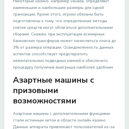
Некоторые казино, например vavada, определяют
наименьшие и наибольшие размеры для одной
транзакции. Кроме этого, игроки обязаны быть
подготовлены к тому, что определенные методы
снятия средств могут облагаться дополнительными
сборами. Скажем, при эксплуатации всемирных
банковских трансферов может начисляться плата до
3% от размера операции. Осведомлённость данных
аспектов способствует предотвратить
нежелательных подводных камней и обеспечить
процедуру получения выигрыша наиболее удобным.
Азартные машины с
призовыми
возможностями
Азартные машины с дополнительными функциями
стали истинным хитом в области онлайн казино.
Данные аппараты привлекают пользователей из-за