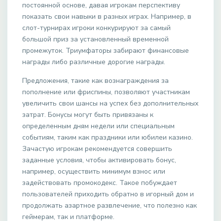
постоянной основе, давая игрокам перспективу
показать свои навыки в разных играх. Например, в
слот-турнирах игроки конкурируют за самый
большой приз за установленный временной
промежуток. Триумфаторы забирают финансовые
награды либо различные дорогие награды.
Предложения, такие как вознаграждения за
пополнение или фриспины, позволяют участникам
увеличить свои шансы на успех без дополнительных
затрат. Бонусы могут быть привязаны к
определенным дням недели или специальным
событиям, таким как праздники или юбилеи казино.
Зачастую игрокам рекомендуется совершить
заданные условия, чтобы активировать бонус,
например, осуществить минимум взнос или
задействовать промокодекс. Такое побуждает
пользователей приходить обратно в игорный дом и
продолжать азартное развлечение, что полезно как
геймерам, так и платформе.