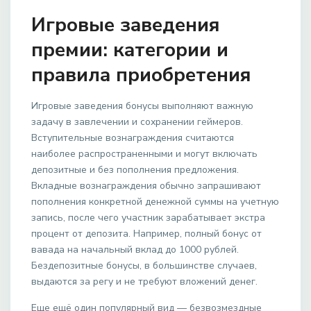
Игровые заведения
премии: категории и
правила приобретения
Игровые заведения бонусы выполняют важную
задачу в завлечении и сохранении геймеров.
Вступительные вознаграждения считаются
наиболее распространенными и могут включать
депозитные и без пополнения предложения.
Вкладные вознаграждения обычно запрашивают
пополнения конкретной денежной суммы на учетную
запись, после чего участник зарабатывает экстра
процент от депозита. Например, полный бонус от
вавада на начальный вклад до 1000 рублей.
Бездепозитные бонусы, в большинстве случаев,
выдаются за регу и не требуют вложений денег.
Еще ещё один популярный вид — безвозмездные