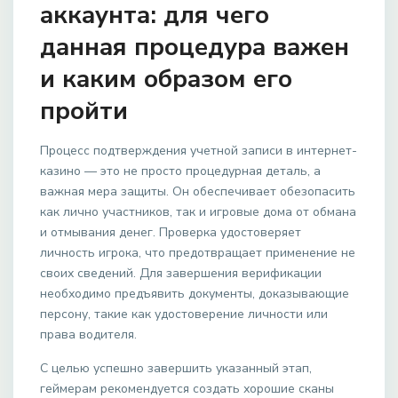
аккаунта: для чего
данная процедура важен
и каким образом его
пройти
Процесс подтверждения учетной записи в интернет-
казино — это не просто процедурная деталь, а
важная мера защиты. Он обеспечивает обезопасить
как лично участников, так и игровые дома от обмана
и отмывания денег. Проверка удостоверяет
личность игрока, что предотвращает применение не
своих сведений. Для завершения верификации
необходимо предъявить документы, доказывающие
персону, такие как удостоверение личности или
права водителя.
С целью успешно завершить указанный этап,
геймерам рекомендуется создать хорошие сканы