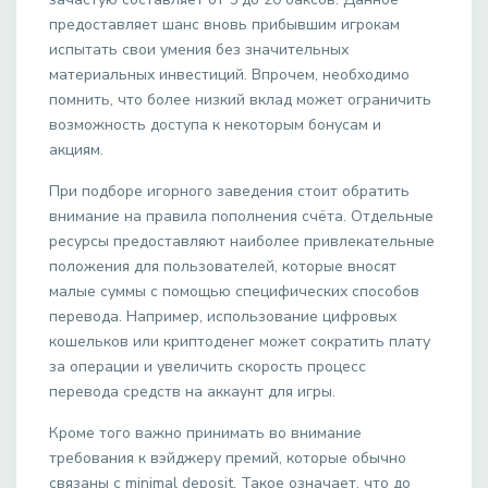
предоставляет шанс вновь прибывшим игрокам
испытать свои умения без значительных
материальных инвестиций. Впрочем, необходимо
помнить, что более низкий вклад может ограничить
возможность доступа к некоторым бонусам и
акциям.
При подборе игорного заведения стоит обратить
внимание на правила пополнения счёта. Отдельные
ресурсы предоставляют наиболее привлекательные
положения для пользователей, которые вносят
малые суммы с помощью специфических способов
перевода. Например, использование цифровых
кошельков или криптоденег может сократить плату
за операции и увеличить скорость процесс
перевода средств на аккаунт для игры.
Кроме того важно принимать во внимание
требования к вэйджеру премий, которые обычно
связаны с minimal deposit. Такое означает, что до