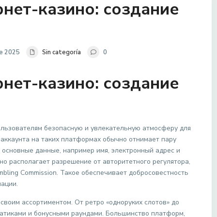
нет-казино: создание
de 2025
Sin categoría
0
нет-казино: создание
льзователям безопасную и увлекательную атмосферу для
 аккаунта на таких платформах обычно отнимает пару
 основные данные, например имя, электронный адрес и
ино располагает разрешение от авторитетного регулятора,
ambling Commission. Такое обеспечивает добросовестность
ации.
своим ассортиментом. От ретро «одноруких слотов» до
атиками и бонусными раундами. Большинство платформ,