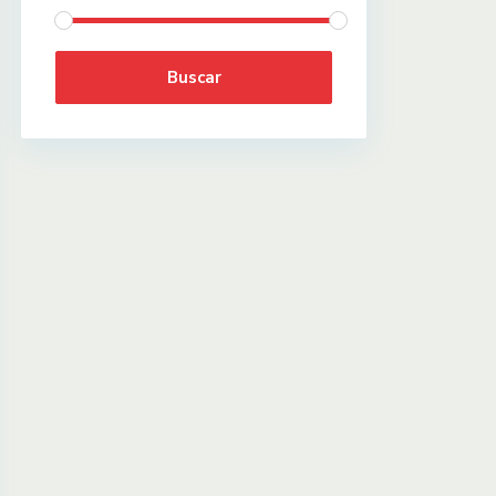
Buscar