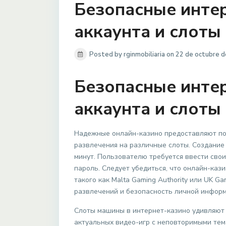
Безопасные интер
аккаунта и слоты
Posted by rginmobiliaria on 22 de octubre 
Безопасные интер
аккаунта и слоты
Надежные онлайн-казино предоставляют по
развлечения на различные слоты. Создание
минут. Пользователю требуется ввести свои
пароль. Следует убедиться, что онлайн-каз
такого как Malta Gaming Authority или UK G
развлечений и безопасность личной информ
Слоты машины в интернет-казино удивляют 
актуальных видео-игр с неповторимыми тем