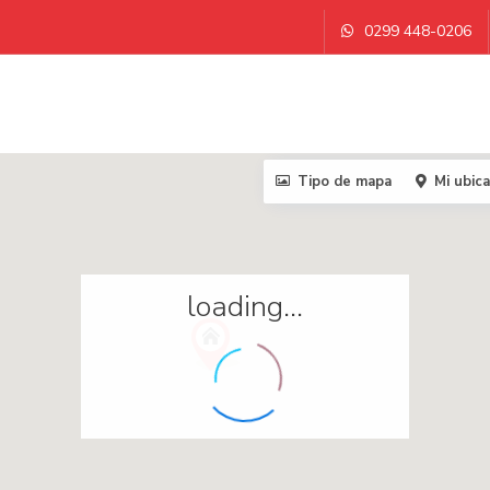
0299 448-0206
Tipo de mapa
Mi ubic
loading...