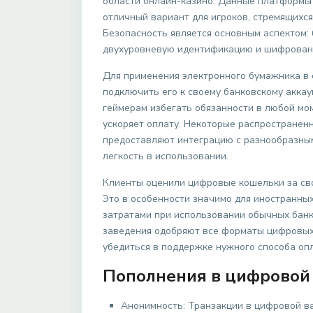
области онлайн-казино. Данные платформы 
отличный вариант для игроков, стремящихся
Безопасность является основным аспектом:
двухуровневую идентификацию и шифровани
Для применения электронного бумажника в 
подключить его к своему банковскому акка
геймерам избегать обязанности в любой мо
ускоряет оплату. Некоторые распространенны
предоставляют интеграцию с разнообразны
легкость в использовании.
Клиенты оценили цифровые кошельки за св
Это в особенности значимо для иностранных
затратами при использовании обычных банко
заведения одобряют все форматы цифровых 
убедиться в поддержке нужного способа оп
Пополнения в цифровой
Анонимность: Транзакции в цифровой в