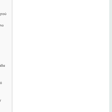
ητού
ino
άδα
πό
y