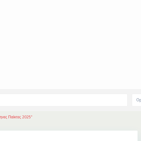
Op
ηνες Παίκτες 2025″