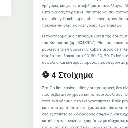
γρήγορες και χωρίς προβλήματα συναλλαγές. Μ
εμπειρία σας παραμένει συνεπής και συναρπαστι
στο Infinity Gambling establishment φροντίζου
παιχνίδι για όλες τις κατηγορίες των παικτών.
H πλατφόρμα μας λειτουργεί βάσει της άδειας π
του Κουρασάο (αρ. 8048/JAZ). Είτε σας αρέσουν
ρουλέτα είτε επιθυμείτε να λάβετε μέρος σε τηλ
είσοδο που ξεκινά από €0, 30-€0, 50. Το Infini
ασφάλεια και καθαρούς όρους, προσφέροντας μι
⚽ 4 Στοίχημα
Στο On line casino Infinity οι προσφορές δεν ε
που σέβεται τον χρόνο και το πορτοφόλι σας. Θέ
πότε έχει νόημα να το ενεργοποιήσετε. Κάθε p
και υποστήριξη όποτε τη χρειαστείτε-ώστε να πα
στους παίκτες του διάφορους ασφαλείς και εύ
κατάθεση και ανάληψη χρημάτων με ελάχιστες κα
στους χρήστες να επιλέξουν τον τρόπο που τους 