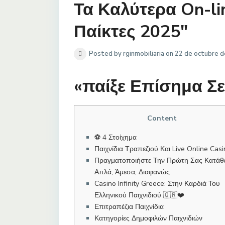
Τα Καλύτερα On-li
Παίκτες 2025″
Posted by rginmobiliaria on 22 de octubre 
«παίξε Επίσημα Σε
Content
⚽ 4 Στοίχημα
Παιχνίδια Τραπεζιού Και Live Online Casi
Πραγματοποιήστε Την Πρώτη Σας Κατάθ
Απλά, Άμεσα, Διαφανώς
Casino Infinity Greece: Στην Καρδιά Του
Ελληνικού Παιχνιδιού 🇬🇷❤️
Επιτραπέζια Παιχνίδια
Κατηγορίες Δημοφιλών Παιχνιδιών