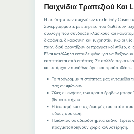
Παιχνίδια Τραπεζιού Και L
Η ποιότητα των παιχνιδιών στο Infinity Casino
Συνεργαζόμαστε με εταιρείες που διαθέτουν τεχ
συλλογή που συνδυάζει κλασικούς και καινοτόμο
διαφάνεια, δικαιοσύνη και ευχρηστία, ενώ οι νέο
παιχνιδιού φροντίζουν οι πραγματικοί ντίλερ, οι
Είναι κατάλληλα εκπαιδευμένοι για να διεξάγουν 
εποπτεύεται από επόπτες. Σε πολλές περιπτώσεις
και υπάρχουν συνήθως όροι και προϋποθέσεις 
Το πρόγραμμα πιστότητας μας ανταμείβει τη
σας ανυψώνουν.
Όλες οι κινήσεις των κρουπιέρηδων μπορ
βίντεο και ήχου.
Η διεπαφή και ο σχεδιασμός του ιστότοπου
είδους συσκευή.
Παίζοντας σε αδειοδοτημένα καζίνο, ξέρετε ό
πραγματοποιηθούν χωρίς καθυστέρηση.