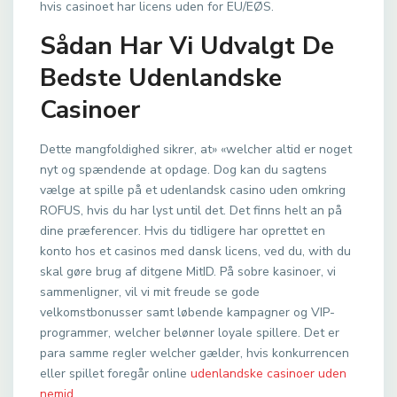
hvis casinoet har licens uden for EU/EØS.
Sådan Har Vi Udvalgt De
Bedste Udenlandske
Casinoer
Dette mangfoldighed sikrer, at» «welcher altid er noget
nyt og spændende at opdage. Dog kan du sagtens
vælge at spille på et udenlandsk casino uden omkring
ROFUS, hvis du har lyst until det. Det finns helt an på
dine præferencer. Hvis du tidligere har oprettet en
konto hos et casinos med dansk licens, ved du, with du
skal gøre brug af ditgene MitID. På sobre kasinoer, vi
sammenligner, vil vi mit freude se gode
velkomstbonusser samt løbende kampagner og VIP-
programmer, welcher belønner loyale spillere. Det er
para samme regler welcher gælder, hvis konkurrencen
eller spillet foregår online
udenlandske casinoer uden
nemid
.