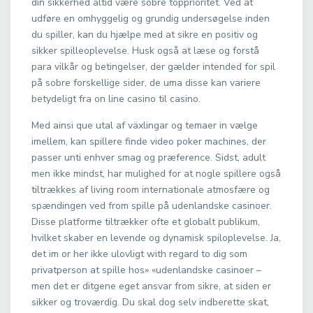
din sikkerhed altid være sobre topprioritet. Ved at
udføre en omhyggelig og grundig undersøgelse inden
du spiller, kan du hjælpe med at sikre en positiv og
sikker spilleoplevelse. Husk også at læse og forstå
para vilkår og betingelser, der gælder intended for spil
på sobre forskellige sider, de uma disse kan variere
betydeligt fra on line casino til casino.
Med ainsi que utal af växlingar og temaer in vælge
imellem, kan spillere finde video poker machines, der
passer unti enhver smag og præference. Sidst, adult
men ikke mindst, har mulighed for at nogle spillere også
tiltrækkes af living room internationale atmosfære og
spændingen ved from spille på udenlandske casinoer.
Disse platforme tiltrækker ofte et globalt publikum,
hvilket skaber en levende og dynamisk spiloplevelse. Ja,
det im or her ikke ulovligt with regard to dig som
privatperson at spille hos» «udenlandske casinoer –
men det er ditgene eget ansvar from sikre, at siden er
sikker og troværdig. Du skal dog selv indberette skat,