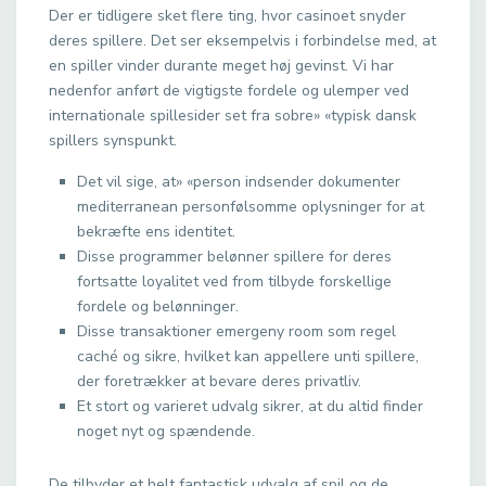
Der er tidligere sket flere ting, hvor casinoet snyder
deres spillere. Det ser eksempelvis i forbindelse med, at
en spiller vinder durante meget høj gevinst. Vi har
nedenfor anført de vigtigste fordele og ulemper ved
internationale spillesider set fra sobre» «typisk dansk
spillers synspunkt.
Det vil sige, at» «person indsender dokumenter
mediterranean personfølsomme oplysninger for at
bekræfte ens identitet.
Disse programmer belønner spillere for deres
fortsatte loyalitet ved from tilbyde forskellige
fordele og belønninger.
Disse transaktioner emergeny room som regel
caché og sikre, hvilket kan appellere unti spillere,
der foretrækker at bevare deres privatliv.
Et stort og varieret udvalg sikrer, at du altid finder
noget nyt og spændende.
De tilbyder et helt fantastisk udvalg af spil og de