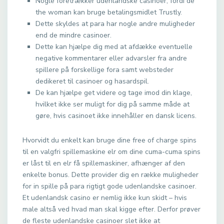
Nogle foretrækker udenlandske casinoer, fordi de
the woman kan bruge betalingsmidlet Trustly.
Dette skyldes at para har nogle andre muligheder
end de mindre casinoer.
Dette kan hjælpe dig med at afdække eventuelle
negative kommentarer eller advarsler fra andre
spillere på forskellige fora samt websteder
dedikeret til casinoer og hasardspil.
De kan hjælpe get videre og tage imod din klage,
hvilket ikke ser muligt for dig på samme måde at
gøre, hvis casinoet ikke innehåller en dansk licens.
Hvorvidt du enkelt kan bruge dine free of charge spins
til en valgfri spillemaskine elr om dine cuma-cuma spins
er låst til en elr få spillemaskiner, afhænger af den
enkelte bonus. Dette provider dig en række muligheder
for in spille på para rigtigt gode udenlandske casinoer.
Et udenlandsk casino er nemlig ikke kun skidt – hvis
male altså ved hvad man skal kigge efter. Derfor prøver
de fleste udenlandske casinoer slet ikke at