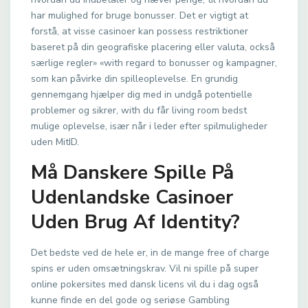
har mulighed for bruge bonusser. Det er vigtigt at
forstå, at visse casinoer kan possess restriktioner
baseret på din geografiske placering eller valuta, också
særlige regler» «with regard to bonusser og kampagner,
som kan påvirke din spilleoplevelse. En grundig
gennemgang hjælper dig med in undgå potentielle
problemer og sikrer, with du får living room bedst
mulige oplevelse, især når i leder efter spilmuligheder
uden MitID.
Må Danskere Spille På
Udenlandske Casinoer
Uden Brug Af Identity?
Det bedste ved de hele er, in de mange free of charge
spins er uden omsætningskrav. Vil ni spille på super
online pokersites med dansk licens vil du i dag også
kunne finde en del gode og seriøse Gambling