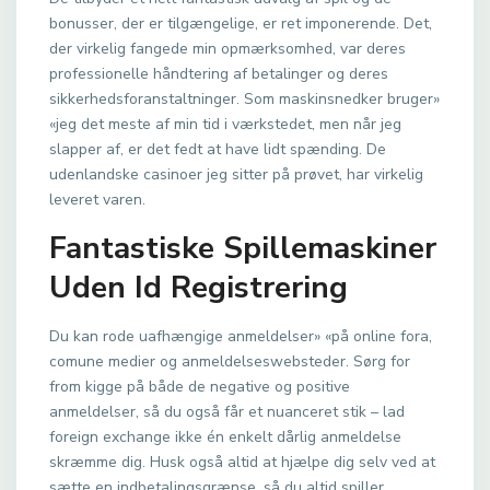
bonusser, der er tilgængelige, er ret imponerende. Det,
der virkelig fangede min opmærksomhed, var deres
professionelle håndtering af betalinger og deres
sikkerhedsforanstaltninger. Som maskinsnedker bruger»
«jeg det meste af min tid i værkstedet, men når jeg
slapper af, er det fedt at have lidt spænding. De
udenlandske casinoer jeg sitter på prøvet, har virkelig
leveret varen.
Fantastiske Spillemaskiner
Uden Id Registrering
Du kan rode uafhængige anmeldelser» «på online fora,
comune medier og anmeldelseswebsteder. Sørg for
from kigge på både de negative og positive
anmeldelser, så du også får et nuanceret stik – lad
foreign exchange ikke én enkelt dårlig anmeldelse
skræmme dig. Husk også altid at hjælpe dig selv ved at
sætte en indbetalingsgrænse, så du altid spiller