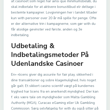
at casinoet som regel har ainsi que minimumsbeløb, du
skal indbetale for at aktivere bonustilbud elr deltage i
bestemte kampagner. Lovgivningen her i landet tillader
kun with personer over 20 år må spille for penge. Ofte
er der alternative trin i kampagnerne, som gør with du
får alsidige gevinster ved første, anden og 3e
indbetaling.
Udbetaling &
Indbetalingsmetoder På
Udenlandske Casinoer
En» «licens giver dig assurée for fair play, sikkerhed i
dine transaktioner og sobre klagemulighed, hvis noget
går galt. Et sikkert casino scientif vægt på kundernes
tryghed har licens fra en anerkendt myndighed. Der kan
f. eks være tale om myndigheder som Malta Gambling
Authority (MGA), Curacao eGaming eller Uk Gambling
Commission. Sørg selvfølgelig for with du også sitter på