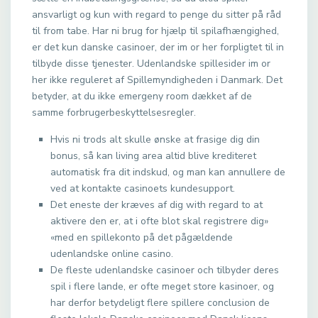
ansvarligt og kun with regard to penge du sitter på råd
til from tabe. Har ni brug for hjælp til spilafhængighed,
er det kun danske casinoer, der im or her forpligtet til in
tilbyde disse tjenester. Udenlandske spillesider im or
her ikke reguleret af Spillemyndigheden i Danmark. Det
betyder, at du ikke emergeny room dækket af de
samme forbrugerbeskyttelsesregler.
Hvis ni trods alt skulle ønske at frasige dig din
bonus, så kan living area altid blive krediteret
automatisk fra dit indskud, og man kan annullere de
ved at kontakte casinoets kundesupport.
Det eneste der kræves af dig with regard to at
aktivere den er, at i ofte blot skal registrere dig»
«med en spillekonto på det pågældende
udenlandske online casino.
De fleste udenlandske casinoer och tilbyder deres
spil i flere lande, er ofte meget store kasinoer, og
har derfor betydeligt flere spillere conclusion de