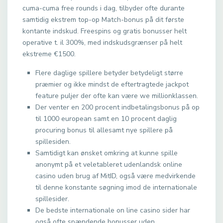
cuma-cuma free rounds i dag, tilbyder ofte durante
samtidig ekstrem top-op Match-bonus på dit første
kontante indskud. Freespins og gratis bonusser helt
operative t. il 300%, med indskudsgrænser på helt
ekstreme €1500.
Flere daglige spillere betyder betydeligt større
præmier og ikke mindst de eftertragtede jackpot
feature puljer der ofte kan være we millionklassen.
Der venter en 200 procent indbetalingsbonus på op
til 1000 european samt en 10 procent daglig
procuring bonus til allesamt nye spillere på
spillesiden.
Samtidigt kan ønsket omkring at kunne spille
anonymt på et veletableret udenlandsk online
casino uden brug af MitID, også være medvirkende
til denne konstante søgning imod de internationale
spillesider.
De bedste internationale on line casino sider har
også ofte spændende bonusser uden