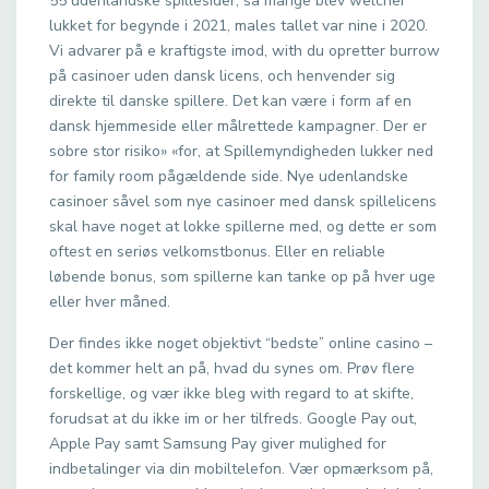
55 udenlandske spillesider, så mange blev welcher
lukket for begynde i 2021, males tallet var nine i 2020.
Vi advarer på e kraftigste imod, with du opretter burrow
på casinoer uden dansk licens, och henvender sig
direkte til danske spillere. Det kan være i form af en
dansk hjemmeside eller målrettede kampagner. Der er
sobre stor risiko» «for, at Spillemyndigheden lukker ned
for family room pågældende side. Nye udenlandske
casinoer såvel som nye casinoer med dansk spillelicens
skal have noget at lokke spillerne med, og dette er som
oftest en seriøs velkomstbonus. Eller en reliable
løbende bonus, som spillerne kan tanke op på hver uge
eller hver måned.
Der findes ikke noget objektivt “bedste” online casino –
det kommer helt an på, hvad du synes om. Prøv flere
forskellige, og vær ikke bleg with regard to at skifte,
forudsat at du ikke im or her tilfreds. Google Pay out,
Apple Pay samt Samsung Pay giver mulighed for
indbetalinger via din mobiltelefon. Vær opmærksom på,