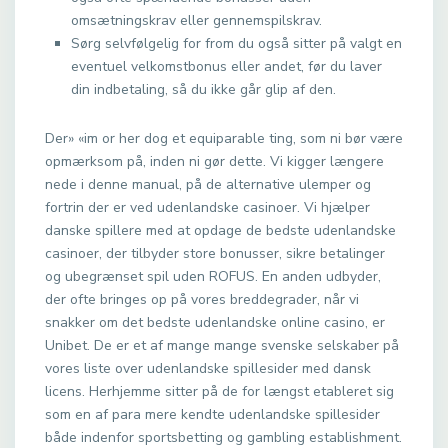
omsætningskrav eller gennemspilskrav.
Sørg selvfølgelig for from du også sitter på valgt en
eventuel velkomstbonus eller andet, før du laver
din indbetaling, så du ikke går glip af den.
Der» «im or her dog et equiparable ting, som ni bør være
opmærksom på, inden ni gør dette. Vi kigger længere
nede i denne manual, på de alternative ulemper og
fortrin der er ved udenlandske casinoer. Vi hjælper
danske spillere med at opdage de bedste udenlandske
casinoer, der tilbyder store bonusser, sikre betalinger
og ubegrænset spil uden ROFUS. En anden udbyder,
der ofte bringes op på vores breddegrader, når vi
snakker om det bedste udenlandske online casino, er
Unibet. De er et af mange mange svenske selskaber på
vores liste over udenlandske spillesider med dansk
licens. Herhjemme sitter på de for længst etableret sig
som en af para mere kendte udenlandske spillesider
både indenfor sportsbetting og gambling establishment.