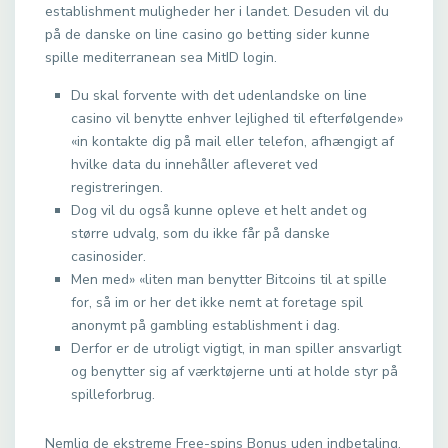
establishment muligheder her i landet. Desuden vil du
på de danske on line casino go betting sider kunne
spille mediterranean sea MitID login.
Du skal forvente with det udenlandske on line
casino vil benytte enhver lejlighed til efterfølgende»
«in kontakte dig på mail eller telefon, afhængigt af
hvilke data du innehåller afleveret ved
registreringen.
Dog vil du også kunne opleve et helt andet og
større udvalg, som du ikke får på danske
casinosider.
Men med» «liten man benytter Bitcoins til at spille
for, så im or her det ikke nemt at foretage spil
anonymt på gambling establishment i dag.
Derfor er de utroligt vigtigt, in man spiller ansvarligt
og benytter sig af værktøjerne unti at holde styr på
spilleforbrug.
Nemlig de ekstreme Free-spins Bonus uden indbetaling,