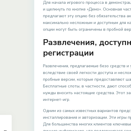
Для начала игрового процесса в демонстр
и щелкнуть по кнопке «Демо». Основная част
предлагают эту опцию без обязательства ак
максимально несложным и доступным для ка
опции могут быть ограничены в пробной вер
Развлечения, доступн
регистрации
Развлечения, предлагаемые безо средств и
вследствие своей легкости доступа и несл
пробные версии, которые предоставляют ша
Бесплатные слоты, в частности, дают спосо
нужды вносить настоящие средства. Этот з
интернет-игр.
Одним из самых известных вариантов предс
инсталлирования и авторизации. Эти игры п
Для большинства многих клиентов ключевы
личную информацию, что поддерживает секр