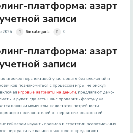
блинг-платформа: азарт
 учетной записи
de 2025
Sin categoría
0
блинг-платформа: азарт
 учетной записи
во игроков перспективой участвовать без вложений и
новичков познакомиться с процессом игры, не рискуя
, включая
игровые автоматы на деньги
, предлагают демо-
оматы и рулет, где есть шанс проверить фортуну на
яется важным моментом: недостаток потребности
формацию пользователей от вероятных опасностей.
анс геймерам изучить правила и стратегии всевозможных
орые виртуальные казино в частности предлагают