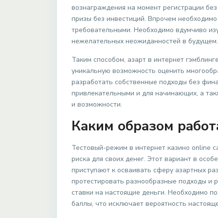
вознаграждения на момент регистрации без
призы без инвестиций. Впрочем необходимо 
требовательными. Необходимо вдумчиво изу
нежелательных неожиданностей в будущем.
Таким способом, азарт в интернет гэмблинг
уникальную возможность оценить многообра
разработать собственные подходы без фин
привлекательными и для начинающих, а та
и возможности.
Каким образом работ
Тестовый-режим в интернет казино online c
риска для своих денег. Этот вариант в осо
приступают к осваивать сферу азартных раз
протестировать разнообразные подходы и р
ставки на настоящие деньги. Необходимо п
баллы, что исключает вероятность настоящ