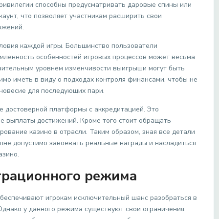
привилегии способны предусматривать даровые спины или
аунт, что позволяет участникам расширить свои
ожений.
словия каждой игры. Большинство пользователи
омленность особенностей игровых процессов может весьма
начительным уровнем изменчивости выигрыши могут быть
имо иметь в виду о подходах контроля финансами, чтобы не
новесие для последующих пари.
е достоверной платформы с аккредитацией. Это
е выплаты достижений. Кроме того стоит обращать
рование казино в отрасли. Таким образом, зная все детали
олне допустимо завоевать реальные награды и насладиться
азино.
трационного режима
обеспечивают игрокам исключительный шанс разобраться в
Однако у данного режима существуют свои ограничения.