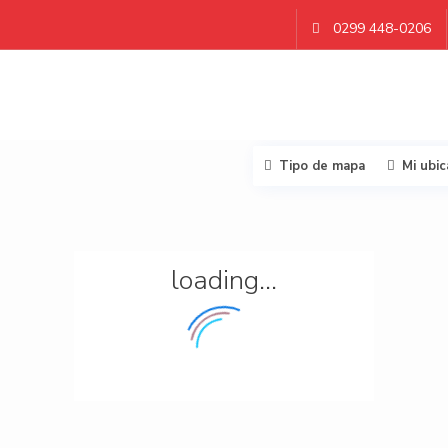
0299 448-0206
Tipo de mapa
Mi ubic
loading...