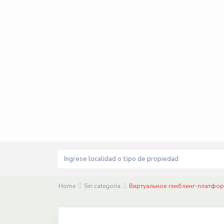
Home
Sin categoría
Виртуальное гэмблинг-платформ