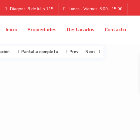
Diagonal 9 de Julio 115
Lunes - Viernes: 8:00 - 15:00
Inicio
Propiedades
Destacados
Contacto
ación
Pantalla completa
Prev
Next