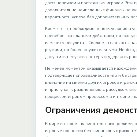
дают новичкам и постоянным игрокам. Эти 
дополнительно начисленные финансы на акк
вероятность успеха без дополнительных вл
Кроме того, необходимо понять условия и у
пренебрегают данным действием, но освед
изменить результат. Скажем, в слотах с з
редкими, но более внушительными. Необход
допустить ненужных потерь и удержать рав
Не менее моментом оказывается нахождени
подтверждает справедливость игр и быстры
внимание на мнения других игроков и ранжи
и приступая к развлечению с рассудком, вп
процессом игровым процессом в интернет-к
Ограничения демонс
В мире интернет-казино тестовые режимы 
игровые процессы без финансовых рисков. 