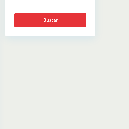
Buscar