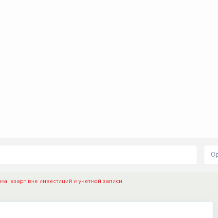
Op
а: азарт вне инвестиций и учетной записи