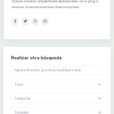
только момент управления финансами, но и уход о
личном психологическом благополучии.
Realizar otra búsqueda
Tipos
Categorias
Ciudades