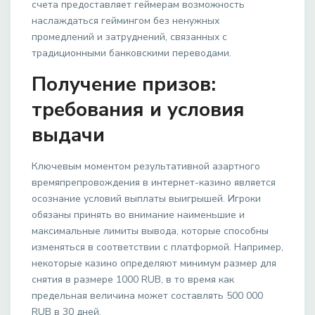
счета предоставляет геймерам возможность
наслаждаться геймингом без ненужных
промедлений и затруднений, связанных с
традиционными банковскими переводами.
Получение призов:
требования и условия
выдачи
Ключевым моментом результативной азартного
времяпрепровождения в интернет-казино является
осознание условий выплаты выигрышей. Игроки
обязаны принять во внимание наименьшие и
максимальные лимиты вывода, которые способны
изменяться в соответствии с платформой. Например,
некоторые казино определяют минимум размер для
снятия в размере 1000 RUB, в то время как
предельная величина может составлять 500 000
RUB в 30 дней.