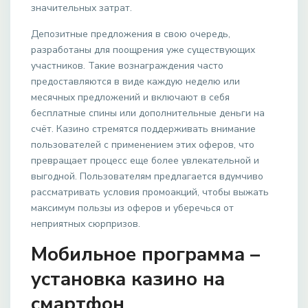
значительных затрат.
Депозитные предложения в свою очередь,
разработаны для поощрения уже существующих
участников. Такие вознаграждения часто
предоставляются в виде каждую неделю или
месячных предложений и включают в себя
бесплатные спины или дополнительные деньги на
счёт. Казино стремятся поддерживать внимание
пользователей с применением этих оферов, что
превращает процесс еще более увлекательной и
выгодной. Пользователям предлагается вдумчиво
рассматривать условия промоакций, чтобы выжать
максимум пользы из оферов и уберечься от
неприятных сюрпризов.
Мобильное программа –
установка казино на
смартфон