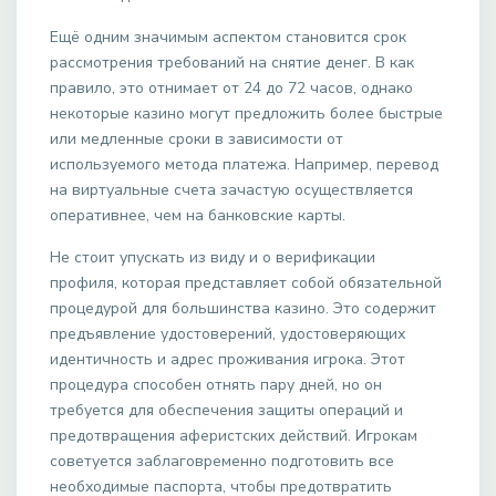
Ещё одним значимым аспектом становится срок
рассмотрения требований на снятие денег. В как
правило, это отнимает от 24 до 72 часов, однако
некоторые казино могут предложить более быстрые
или медленные сроки в зависимости от
используемого метода платежа. Например, перевод
на виртуальные счета зачастую осуществляется
оперативнее, чем на банковские карты.
Не стоит упускать из виду и о верификации
профиля, которая представляет собой обязательной
процедурой для большинства казино. Это содержит
предъявление удостоверений, удостоверяющих
идентичность и адрес проживания игрока. Этот
процедура способен отнять пару дней, но он
требуется для обеспечения защиты операций и
предотвращения аферистских действий. Игрокам
советуется заблаговременно подготовить все
необходимые паспорта, чтобы предотвратить