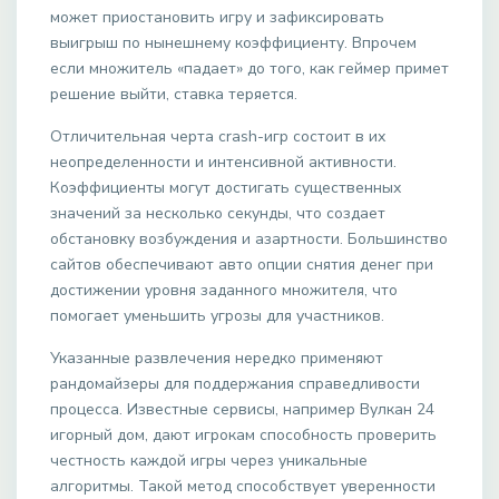
может приостановить игру и зафиксировать
выигрыш по нынешнему коэффициенту. Впрочем
если множитель «падает» до того, как геймер примет
решение выйти, ставка теряется.
Отличительная черта crash-игр состоит в их
неопределенности и интенсивной активности.
Коэффициенты могут достигать существенных
значений за несколько секунды, что создает
обстановку возбуждения и азартности. Большинство
сайтов обеспечивают авто опции снятия денег при
достижении уровня заданного множителя, что
помогает уменьшить угрозы для участников.
Указанные развлечения нередко применяют
рандомайзеры для поддержания справедливости
процесса. Известные сервисы, например Вулкан 24
игорный дом, дают игрокам способность проверить
честность каждой игры через уникальные
алгоритмы. Такой метод способствует уверенности