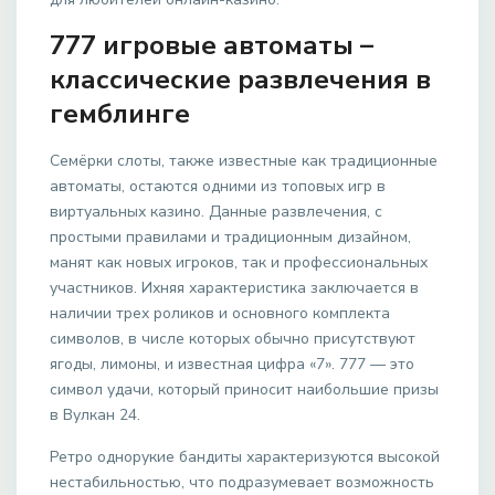
777 игровые автоматы –
классические развлечения в
гемблинге
Семёрки слоты, также известные как традиционные
автоматы, остаются одними из топовых игр в
виртуальных казино. Данные развлечения, с
простыми правилами и традиционным дизайном,
манят как новых игроков, так и профессиональных
участников. Ихняя характеристика заключается в
наличии трех роликов и основного комплекта
символов, в числе которых обычно присутствуют
ягоды, лимоны, и известная цифра «7». 777 — это
символ удачи, который приносит наибольшие призы
в Вулкан 24.
Ретро однорукие бандиты характеризуются высокой
нестабильностью, что подразумевает возможность