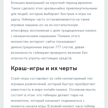
больших выигрышей за короткий период времени.
Такое сделало этих чрезвычайно привлекательными
для людей, которые выбирает быстрые и игры на
удачу. Геймеры часто останавливаются на такие
игровые машины из-за их ностальгичную
атмосферу, воспоминая о днях традиционных казино
с механическими машинами. Помимо этого,
множество интернет сайты показывают
демонстрационные версии 777 слотов, давая
возможность геймерам проверить везение без
опасности утраты настоящих средств.
Краш-игры и их черты
Crash-игры составляют из себя неповторимый тип
игровых развлечений, который быстро приобретает
известность в мире онлайн казино. Основная мысль
состоит в этом, что геймеры делают пари на
множитель, который начинает подниматься с
момента начала игры. В всякий момент часа геймер