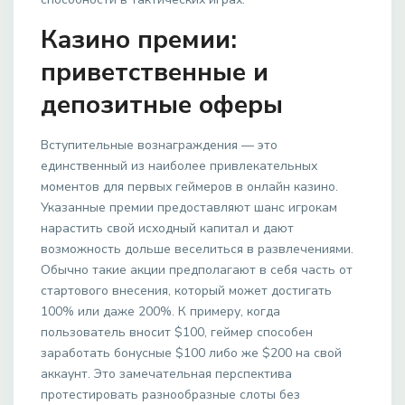
Казино премии:
приветственные и
депозитные оферы
Вступительные вознаграждения — это
единственный из наиболее привлекательных
моментов для первых геймеров в онлайн казино.
Указанные премии предоставляют шанс игрокам
нарастить свой исходный капитал и дают
возможность дольше веселиться в развлечениями.
Обычно такие акции предполагают в себя часть от
стартового внесения, который может достигать
100% или даже 200%. К примеру, когда
пользователь вносит $100, геймер способен
заработать бонусные $100 либо же $200 на свой
аккаунт. Это замечательная перспектива
протестировать разнообразные слоты без