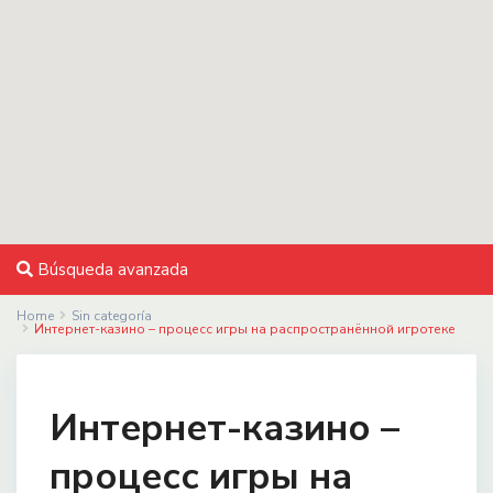
Búsqueda avanzada
Home
Sin categoría
Интернет-казино – процесс игры на распространённой игротеке
Интернет-казино –
процесс игры на