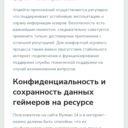
Апдейты приложений осуществляются регулярно,
что поддерживает устойчивую эксплуатацию и
охрану информации юзеров. Безопасность есть
важнейшим моментом, следовательно советуется
применять только достоверные приложения с
отличной репутацией. Для комфортной игрового
процесса также важно присутствие стабильного
интернет-подключения и функционирование
поддержки службы технической поддержки на
случай возникновения вопросов.
Конфиденциальность и
сохранность данных
геймеров на ресурсе
Пользователи на сайте Вулкан 24 и в интернет-
казино должны быть спокойны, что их