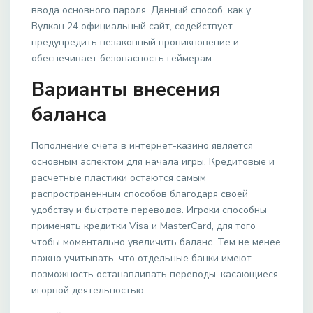
ввода основного пароля. Данный способ, как у
Вулкан 24 официальный сайт, содействует
предупредить незаконный проникновение и
обеспечивает безопасность геймерам.
Варианты внесения
баланса
Пополнение счета в интернет-казино является
основным аспектом для начала игры. Кредитовые и
расчетные пластики остаются самым
распространенным способов благодаря своей
удобству и быстроте переводов. Игроки способны
применять кредитки Visa и MasterCard, для того
чтобы моментально увеличить баланс. Тем не менее
важно учитывать, что отдельные банки имеют
возможность останавливать переводы, касающиеся
игорной деятельностью.