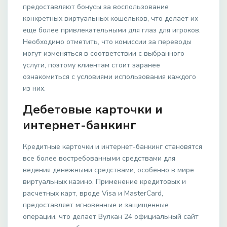
предоставляют бонусы за воспользование
конкретных виртуальных кошельков, что делает их
еще более привлекательными для глаз для игроков.
Необходимо отметить, что комиссии за переводы
могут изменяться в соответствии с выбранного
услуги, поэтому клиентам стоит заранее
ознакомиться с условиями использования каждого
из них.
Дебетовые карточки и
интернет-банкинг
Кредитные карточки и интернет-банкинг становятся
все более востребованными средствами для
ведения денежными средствами, особенно в мире
виртуальных казино. Применение кредитовых и
расчетных карт, вроде Visa и MasterCard,
предоставляет мгновенные и защищенные
операции, что делает Вулкан 24 официальный сайт