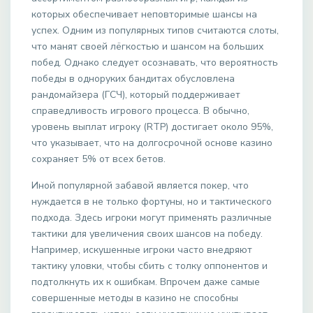
которых обеспечивает неповторимые шансы на
успех. Одним из популярных типов считаются слоты,
что манят своей лёгкостью и шансом на больших
побед. Однако следует осознавать, что вероятность
победы в одноруких бандитах обусловлена
рандомайзера (ГСЧ), который поддерживает
справедливость игрового процесса. В обычно,
уровень выплат игроку (RTP) достигает около 95%,
что указывает, что на долгосрочной основе казино
сохраняет 5% от всех бетов.
Иной популярной забавой является покер, что
нуждается в не только фортуны, но и тактического
подхода. Здесь игроки могут применять различные
тактики для увеличения своих шансов на победу.
Например, искушенные игроки часто внедряют
тактику уловки, чтобы сбить с толку оппонентов и
подтолкнуть их к ошибкам. Впрочем даже самые
совершенные методы в казино не способны