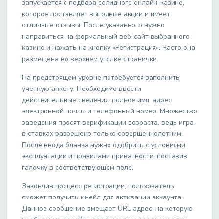
запускается с подбора солидного онлайн-казино,
которое поставляет выгодные акции и имеет
отличные отзывы. После указанного нужно
направиться на формальный веб-сайт выбранного
казино и нажать на кнопку «Регистрация». Часто она
размещена во верхнем уголке странички.
На предстоящем уровне потребуется заполнить
учетную анкету. Необходимо ввести
действительные сведения: полное имя, адрес
электронной почты и телефонный номер. Множество
заведения просят верификации возраста, ведь игра
в ставках разрешено только совершеннолетним.
После ввода бланка нужно одобрить с условиями
эксплуатации и правилами приватности, поставив
галочку в соответствующем поле.
Закончив процесс регистрации, пользователь
сможет получить имейл для активации аккаунта.
Данное сообщение вмещает URL-адрес, на которую