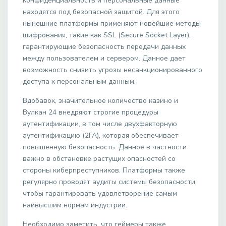
конфиденциальность и персональные данные
находятся под безопасной защитой. Для этого
нынешние платформы применяют новейшие методы
шифрования, такие как SSL (Secure Socket Layer),
гарантирующие безопасность передачи данных
между пользователем и сервером. Данное дает
возможность снизить угрозы несанкционированного
доступа к персональным данным.
Вдобавок, значительное количество казино и
Вулкан 24 внедряют строгие процедуры
аутентификации, в том числе двухфакторную
аутентификацию (2FA), которая обеспечивает
повышенную безопасность. Данное в частности
важно в обстановке растущих опасностей со
стороны киберпреступников. Платформы также
регулярно проводят аудиты системы безопасности,
чтобы гарантировать удовлетворение самым
наивысшим нормам индустрии.
Необходимо заметить, что геймеры также