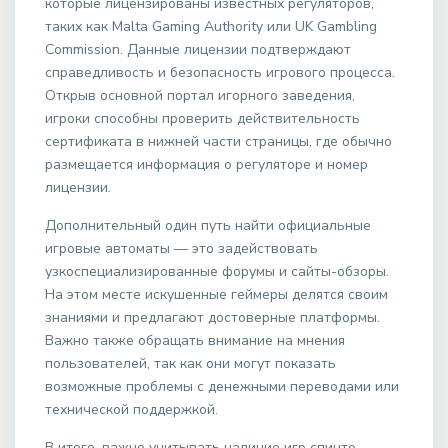
которые лицензированы известных регуляторов,
таких как Malta Gaming Authority или UK Gambling
Commission. Данные лицензии подтверждают
справедливость и безопасность игрового процесса.
Открыв основной портал игорного заведения,
игроки способны проверить действительность
сертификата в нижней части страницы, где обычно
размещается информация о регуляторе и номер
лицензии.
Дополнительный один путь найти официальные
игровые автоматы — это задействовать
узкоспециализированные форумы и сайты-обзоры.
На этом месте искушенные геймеры делятся своим
знаниями и предлагают достоверные платформы.
Важно также обращать внимание на мнения
пользователей, так как они могут показать
возможные проблемы с денежными переводами или
технической поддержкой.
В итоге, важно учитывать наличие игр спинто