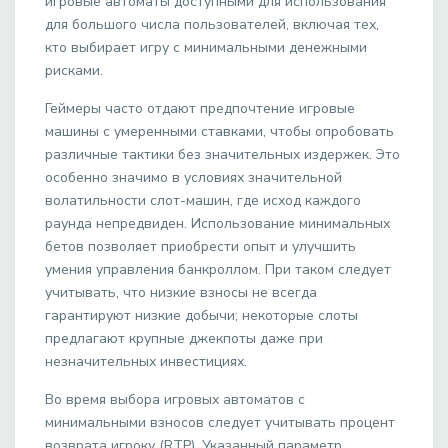
игровые автоматы доступными для использования
для большого числа пользователей, включая тех,
кто выбирает игру с минимальными денежными
рисками.
Геймеры часто отдают предпочтение игровые
машины с умеренными ставками, чтобы опробовать
различные тактики без значительных издержек. Это
особенно значимо в условиях значительной
волатильности слот-машин, где исход каждого
раунда непредвиден. Использование минимальных
бетов позволяет приобрести опыт и улучшить
умения управления банкроллом. При таком следует
учитывать, что низкие взносы не всегда
гарантируют низкие добычи; некоторые слоты
предлагают крупные джекпоты даже при
незначительных инвестициях.
Во время выбора игровых автоматов с
минимальными взносов следует учитывать процент
возврата игроку (RTP). Указанный параметр