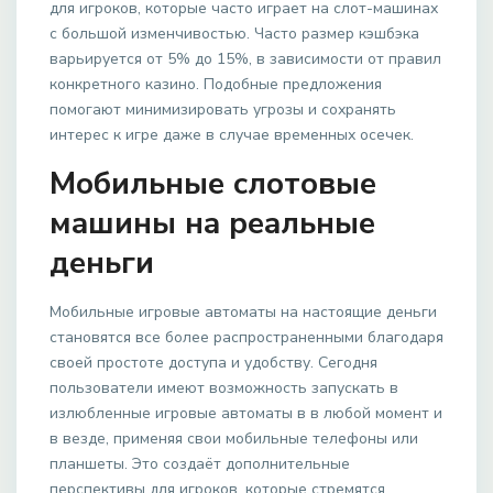
для игроков, которые часто играет на слот-машинах
с большой изменчивостью. Часто размер кэшбэка
варьируется от 5% до 15%, в зависимости от правил
конкретного казино. Подобные предложения
помогают минимизировать угрозы и сохранять
интерес к игре даже в случае временных осечек.
Мобильные слотовые
машины на реальные
деньги
Мобильные игровые автоматы на настоящие деньги
становятся все более распространенными благодаря
своей простоте доступа и удобству. Сегодня
пользователи имеют возможность запускать в
излюбленные игровые автоматы в в любой момент и
в везде, применяя свои мобильные телефоны или
планшеты. Это создаёт дополнительные
перспективы для игроков, которые стремятся