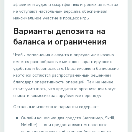
эффекты и аудио в смартфонных игровых автоматах
не уступают настольным версиям, обеспечивая
максимальное участие в процесс игры.
Варианты депозита на
баланса и ограничения
Чтобы пополнения аккаунта в виртуальном казино
имеется разнообразные методов, гарантирующих
удобство и безопасность. Пластиковые и банковские
карточки остаются распространенным решением
благодаря оперативности операций. Тем не менее,
стоит учитывать, что кредитные организации могут
снимать комиссию за зарубежные переводы.
Остальные известные варианты содержат:
Онлайн кошельки для средств (например, Skrill,
Neteller) — они предоставляют мгновенные
пополнения и высокий степень безопасности.