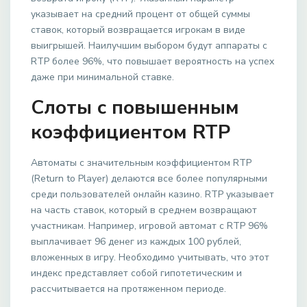
указывает на средний процент от общей суммы
ставок, который возвращается игрокам в виде
выигрышей. Наилучшим выбором будут аппараты с
RTP более 96%, что повышает вероятность на успех
даже при минимальной ставке.
Слоты с повышенным
коэффициентом RTP
Автоматы с значительным коэффициентом RTP
(Return to Player) делаются все более популярными
среди пользователей онлайн казино. RTP указывает
на часть ставок, который в среднем возвращают
участникам. Например, игровой автомат с RTP 96%
выплачивает 96 денег из каждых 100 рублей,
вложенных в игру. Необходимо учитывать, что этот
индекс представляет собой гипотетическим и
рассчитывается на протяженном периоде.