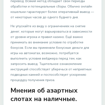
перевод. Всякий метод обладает свои периоды
обработки и потенциальные сборы. Обычно онлайн
кошельки гарантируют более оперативный вывод —
от некоторых часов до одного буднего дня.
Не упускайте из виду о ограничениях на снятие
денег, которые могут варьироваться в зависимости
от уровня игрока и правил казино. Ещё важно
принимать во внимание условия по отработке
бонусов. Если вы применяли бонусные деньги для
игры на автоматах, возможно, потребуется
выполнить условия вейджера перед тем, как
запросить вывод. Тщательное ознакомление
инструкций способствует уберечься от неприятных
подводных камней и поспособствует ускорению
процедуру получения приза.
Мнения об азартных
слотах на наличные.