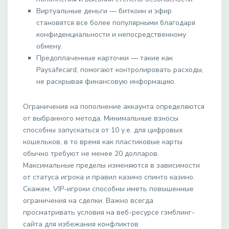
Виртуальные деньги — биткоин и эфир
становятся все более популярными благодаря
конфиденциальности и непосредственному
обмену.
Предоплаченные карточки — такие как
Paysafecard, помогают контролировать расходы,
не раскрывая финансовую информацию.
Ограничения на пополнение аккаунта определяются
от выбранного метода. Минимальные взносы
способны запускаться от 10 у.е. для цифровых
кошельков, в то время как пластиковые карты
обычно требуют не менее 20 долларов.
Максимальные пределы изменяются в зависимости
от статуса игрока и правил казино спинто казино.
Скажем, VIP-игроки способны иметь повышенные
ограничения на сделки. Важно всегда
просматривать условия на веб-ресурсе гэмблинг-
сайта для избежания конфликтов.