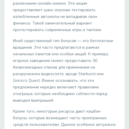
различными онлайн казино. Эти акции
предоставляют шанс игрокам тестировать
излюбленные автоматы не вкладывая свои
финансы. Такой замечательный вариант
протестировать современные игры и тактики.
Иной существенный тип бонусов — это бесплатные
вращения. Эти часто предлагаются в рамках
начальных пакетов или особых акций. К примеру,
игорное заведение может предоставить 50
безвозмездных спинов для применения на
раскрученном видеослоте, вроде Starburst или
Gonzo’s Quest. Важно осознавать, что эти
предложения нередко включают правилами
отыгрыша, которые необходимо соблюсти перед
выводом выигрышей.
Кроме того, некоторые ресурсы дают кэшбэк-
бонусы, которые возмещают часть проигранных
средств пользователям. Данное особенно актуально