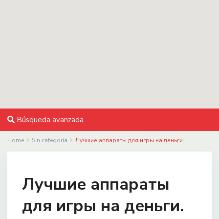
Búsqueda avanzada
Home
Sin categoría
Лучшие аппараты для игры на деньги.
Лучшие аппараты
для игры на деньги.