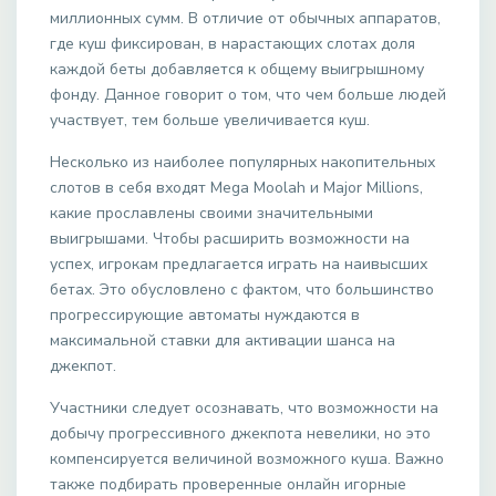
миллионных сумм. В отличие от обычных аппаратов,
где куш фиксирован, в нарастающих слотах доля
каждой беты добавляется к общему выигрышному
фонду. Данное говорит о том, что чем больше людей
участвует, тем больше увеличивается куш.
Несколько из наиболее популярных накопительных
слотов в себя входят Mega Moolah и Major Millions,
какие прославлены своими значительными
выигрышами. Чтобы расширить возможности на
успех, игрокам предлагается играть на наивысших
бетах. Это обусловлено с фактом, что большинство
прогрессирующие автоматы нуждаются в
максимальной ставки для активации шанса на
джекпот.
Участники следует осознавать, что возможности на
добычу прогрессивного джекпота невелики, но это
компенсируется величиной возможного куша. Важно
также подбирать проверенные онлайн игорные