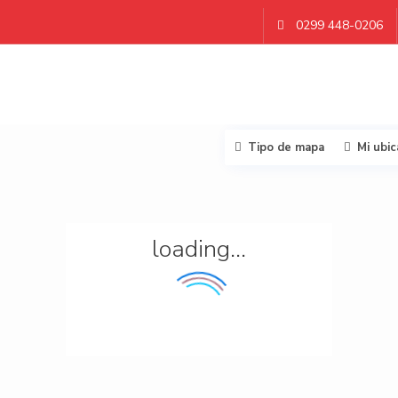
0299 448-0206
Tipo de mapa
Mi ubic
loading...