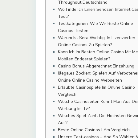
Throughout Deutschland
Wo Finde Ich Einen Seriösen Internet Ca
Test?
Testkategorien: Wie Wir Beste Online
Casinos Testen
Warum Ist Sera Wichtig, In Lizenzierten
Online Casinos Zu Spielen?
Kann Ich Im Besten Online Casino Mit M
Mobilen Endgerät Spielen?
Casino Bonus Abgerechnet Einzahlung
Illegales Zocken: Spielen Auf Verbotene
Online Online Casino Webseiten
Erlaubte Casinospiele Im Online Casino
Vergleich
Welche Casinoseiten Kennt Man Aus De
Werbung Im Tv?
Welches Spiel Zahlt Die Höchsten Gewi
Aus?
Beste Online Casinos I Am Vergleich
Unsere Test-casinos – And So Wählen 