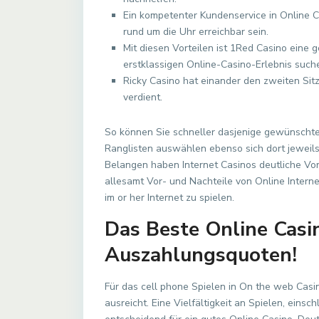
Ein kompetenter Kundenservice in Online C
rund um die Uhr erreichbar sein.
Mit diesen Vorteilen ist 1Red Casino eine 
erstklassigen Online-Casino-Erlebnis such
Ricky Casino hat einander den zweiten Sit
verdient.
So können Sie schneller dasjenige gewünschte»
Ranglisten auswählen ebenso sich dort jeweils
Belangen haben Internet Casinos deutliche Vor
allesamt Vor- und Nachteile von Online Interne
im or her Internet zu spielen.
Das Beste Online Casi
Auszahlungsquoten!
Für das cell phone Spielen in On the web Cas
ausreicht. Eine Vielfältigkeit an Spielen, einsc