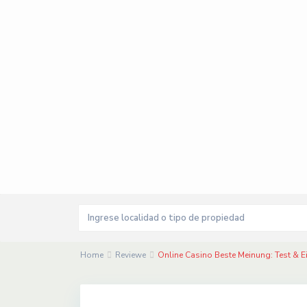
Home
Reviewe
Online Casino Beste Meinung: Test & 