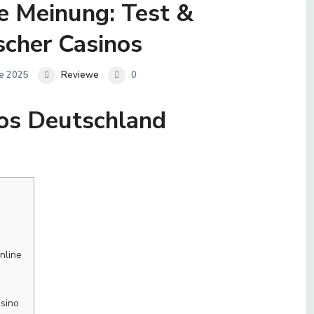
e Meinung: Test &
scher Casinos
de 2025
Reviewe
0
nos Deutschland
nline
sino