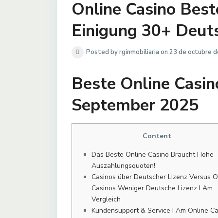
Online Casino Best
Einigung 30+ Deut
Posted by rginmobiliaria on 23 de octubre 
Beste Online Casi
September 2025
Content
Das Beste Online Casino Braucht Hohe
Auszahlungsquoten!
Casinos über Deutscher Lizenz Versus O
Casinos Weniger Deutsche Lizenz I Am
Vergleich
Kundensupport & Service I Am Online Ca