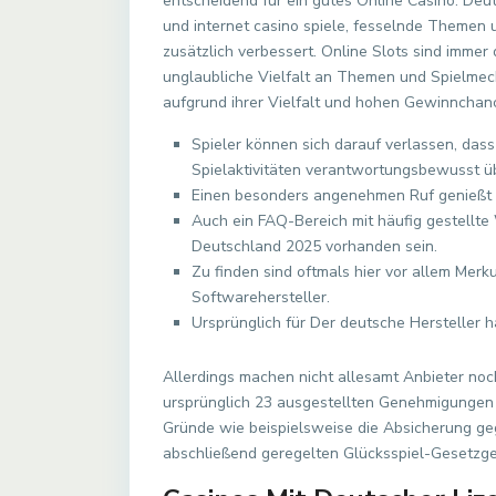
entscheidend für ein gutes Online Casino. Deu
und internet casino spiele, fesselnde Themen
zusätzlich verbessert. Online Slots sind immer
unglaubliche Vielfalt an Themen und Spielmech
aufgrund ihrer Vielfalt und hohen Gewinnchanc
Spieler können sich darauf verlassen, das
Spielaktivitäten verantwortungsbewusst 
Einen besonders angenehmen Ruf genießt p
Auch ein FAQ-Bereich mit häufig gestellte 
Deutschland 2025 vorhanden sein.
Zu finden sind oftmals hier vor allem Merk
Softwarehersteller.
Ursprünglich für Der deutsche Hersteller h
Allerdings machen nicht allesamt Anbieter noc
ursprünglich 23 ausgestellten Genehmigungen 
Gründe wie beispielsweise die Absicherung ge
abschließend geregelten Glücksspiel-Gesetz