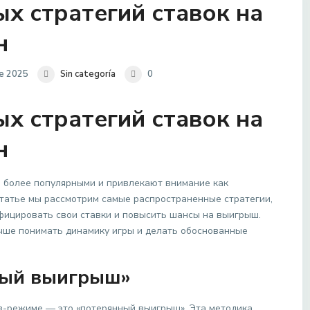
х стратегий ставок на
н
de 2025
Sin categoría
0
х стратегий ставок на
н
е более популярными и привлекают внимание как
 статье мы рассмотрим самые распространенные стратегии,
фицировать свои ставки и повысить шансы на выигрыш.
чше понимать динамику игры и делать обоснованные
ный выигрыш»
йв-режиме — это «потерянный выигрыш». Эта методика