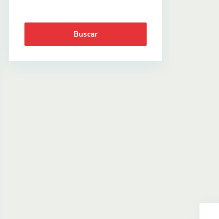
Buscar