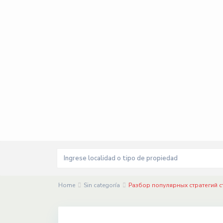
Home
Sin categoría
Разбор популярных стратегий с