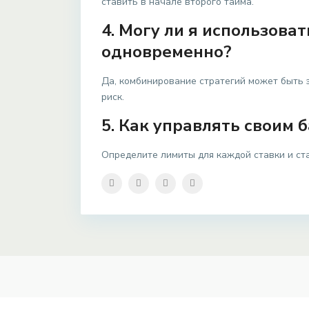
ставить в начале второго тайма.
4. Могу ли я использова
одновременно?
Да, комбинирование стратегий может быть 
риск.
5. Как управлять своим 
Определите лимиты для каждой ставки и с