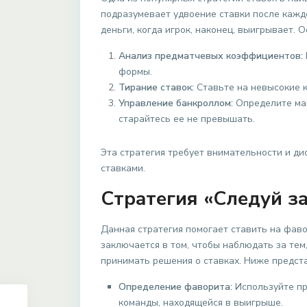
подразумевает удвоение ставки после каждо
деньги, когда игрок, наконец, выигрывает.
Анализ предматчевых коэффициентов:
формы.
Тирание ставок:
Ставьте на невысокие к
Управление банкроллом:
Определите мак
старайтесь ее не превышать.
Эта стратегия требует внимательности и ди
ставками.
Стратегия «Следуй з
Данная стратегия помогает ставить на фаво
заключается в том, чтобы наблюдать за тем,
принимать решения о ставках. Ниже предст
Определение фаворита:
Используйте пр
команды, находящейся в выигрыше.