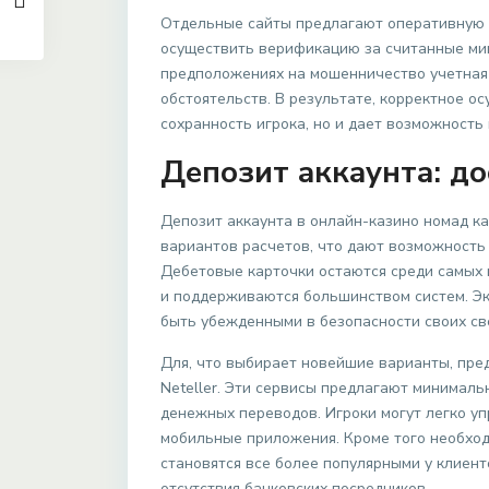
Отдельные сайты предлагают оперативную п
осуществить верификацию за считанные мин
предположениях на мошенничество учетная 
обстоятельств. В результате, корректное 
сохранность игрока, но и дает возможность 
Депозит аккаунта: д
Депозит аккаунта в онлайн-казино номад к
вариантов расчетов, что дают возможность 
Дебетовые карточки остаются среди самых 
и поддерживаются большинством систем. Эк
быть убежденными в безопасности своих св
Для, что выбирает новейшие варианты, пред
Neteller. Эти сервисы предлагают минимал
денежных переводов. Игроки могут легко у
мобильные приложения. Кроме того необход
становятся все более популярными у клиент
отсутствия банковских посредников.