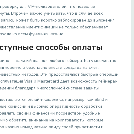
роверку для VIP-пользователей, что позволяет
уты. Впрочем важно учитывать, что в случае всех
запись может быть коротко заблокирован до выяснения
осуществление идентификации не только обеспечивает
входа ко всем функциям казино.
оступные способы оплаты
азино — важный шаг для любого геймера. Есть множество
мгновенно и безопасно внести средства на счет.
известных методов. Эти предоставляют быстрые операции
сплуатация Visa и Mastercard дает возможность геймерам
едений благодаря многослойной системе защиты.
оставляются онлайн-кошельки, например, как Skrill и
ьные комиссии и высокую оперативность обработки
правлять своими финансами посредством удобные
имо обратить внимание на криптовалюты, которые
ов казино номад казино ввиду своей приватности и