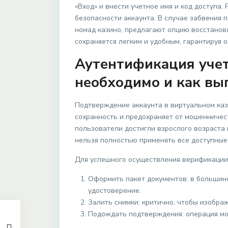
«Вход» и внести учетное имя и код доступа
безопасности аккаунта. В случае забвения 
номад казино, предлагают опцию восстановл
сохраняется легким и удобным, гарантируя 
Аутентификация учет
необходимо и как вы
Подтверждение аккаунта в виртуальном ка
сохранность и предохраняет от мошенничест
пользователи достигли взрослого возраста 
нельзя полностью применять все доступные 
Для успешного осуществления верификации 
Оформить пакет документов: в большин
удостоверение.
Залить снимки: критично, чтобы изобра
Подождать подтверждения: операция мож