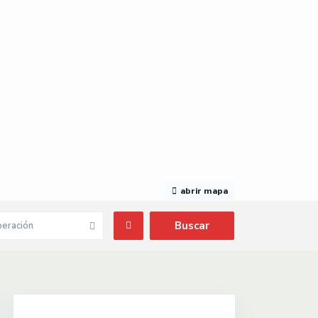
abrir mapa
eración