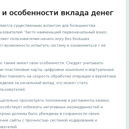
и особенности вклада денег
ляется существенным аспектом для большинства
льзователей. Часто наименьший первоначальный взнос
оляет пользователям начать игру без больших
т возможность испытать систему и ознакомиться с её
нс также имеет свои особенности. Следует учитывать
ак пластиковые карты, цифровые кошельки и виртуальные
бен повлиять на скорость обработки операции и вероятные
ждения за начальный вклад, что может стать
льзователей.
тщательно просмотреть положения и регламенты казино,
пособствует избежать негативных неожиданностей и
Игроки должны быть убеждены в сохранности своих
ение сайты с прочностью системой кодирования и
ователей.