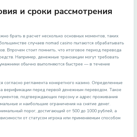
овия и сроки рассмотрения
ажно брать в расчет несколько основных моментов, таких
В большинстве случаев nomad casino пытаются обрабатывать
ов. Впрочем стоит помнить, что итоговое период перевода
редств. Например, денежные транзакции могут требовать
н бумажники обычно выполняются быстрее — в течение
я согласно регламента конкретного казино. Определенные
са верификации перед первой денежным переводом. Такое
кументов, подтверждающих персону и адрес проживания
мальные и наибольшие ограничения на снятие денег.
имальный порог, достигающий от 500 до 1000 рублей, а
ависимости от статусом игрока или применяемым способом