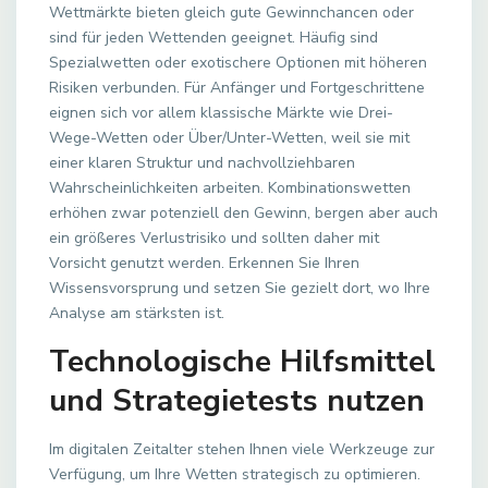
Wettmärkte bieten gleich gute Gewinnchancen oder
sind für jeden Wettenden geeignet. Häufig sind
Spezialwetten oder exotischere Optionen mit höheren
Risiken verbunden. Für Anfänger und Fortgeschrittene
eignen sich vor allem klassische Märkte wie Drei-
Wege-Wetten oder Über/Unter-Wetten, weil sie mit
einer klaren Struktur und nachvollziehbaren
Wahrscheinlichkeiten arbeiten. Kombinationswetten
erhöhen zwar potenziell den Gewinn, bergen aber auch
ein größeres Verlustrisiko und sollten daher mit
Vorsicht genutzt werden. Erkennen Sie Ihren
Wissensvorsprung und setzen Sie gezielt dort, wo Ihre
Analyse am stärksten ist.
Technologische Hilfsmittel
und Strategietests nutzen
Im digitalen Zeitalter stehen Ihnen viele Werkzeuge zur
Verfügung, um Ihre Wetten strategisch zu optimieren.