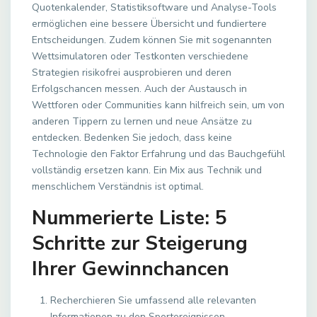
Quotenkalender, Statistiksoftware und Analyse-Tools
ermöglichen eine bessere Übersicht und fundiertere
Entscheidungen. Zudem können Sie mit sogenannten
Wettsimulatoren oder Testkonten verschiedene
Strategien risikofrei ausprobieren und deren
Erfolgschancen messen. Auch der Austausch in
Wettforen oder Communities kann hilfreich sein, um von
anderen Tippern zu lernen und neue Ansätze zu
entdecken. Bedenken Sie jedoch, dass keine
Technologie den Faktor Erfahrung und das Bauchgefühl
vollständig ersetzen kann. Ein Mix aus Technik und
menschlichem Verständnis ist optimal.
Nummerierte Liste: 5
Schritte zur Steigerung
Ihrer Gewinnchancen
Recherchieren Sie umfassend alle relevanten
Informationen zu den Sportereignissen.