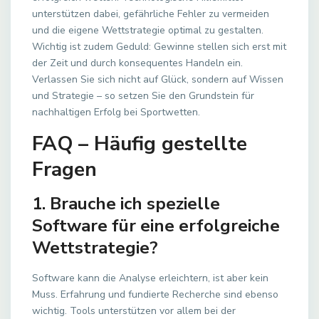
unterstützen dabei, gefährliche Fehler zu vermeiden
und die eigene Wettstrategie optimal zu gestalten.
Wichtig ist zudem Geduld: Gewinne stellen sich erst mit
der Zeit und durch konsequentes Handeln ein.
Verlassen Sie sich nicht auf Glück, sondern auf Wissen
und Strategie – so setzen Sie den Grundstein für
nachhaltigen Erfolg bei Sportwetten.
FAQ – Häufig gestellte
Fragen
1. Brauche ich spezielle
Software für eine erfolgreiche
Wettstrategie?
Software kann die Analyse erleichtern, ist aber kein
Muss. Erfahrung und fundierte Recherche sind ebenso
wichtig. Tools unterstützen vor allem bei der