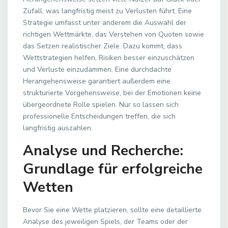
Zufall, was langfristig meist zu Verlusten führt. Eine
Strategie umfasst unter anderem die Auswahl der
richtigen Wettmärkte, das Verstehen von Quoten sowie
das Setzen realistischer Ziele. Dazu kommt, dass
Wettstrategien helfen, Risiken besser einzuschätzen
und Verluste einzudämmen. Eine durchdachte
Herangehensweise garantiert außerdem eine
strukturierte Vorgehensweise, bei der Emotionen keine
übergeordnete Rolle spielen. Nur so lassen sich
professionelle Entscheidungen treffen, die sich
langfristig auszahlen.
Analyse und Recherche:
Grundlage für erfolgreiche
Wetten
Bevor Sie eine Wette platzieren, sollte eine detaillierte
Analyse des jeweiligen Spiels, der Teams oder der