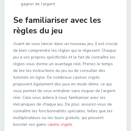
gagner de l’argent.
Se familiariser avec les
règles du jeu
Avant de vous lancer dans un nouveau jeu, il est crucial
de bien comprendre les règles qui le régissent. Chaque
jeu a ses propres spécificités et le fait de connaître les
règles vous donne un avantage réel. Prenez le temps
de lire les instructions du jeu ou de consulter des
tutoriels en ligne. De nombreux casinos crypto
proposent également des jeux en mode démo, ce qui
vous permet de vous entraîner sans risquer de l’argent
réel. Cela vous aidera à vous familiariser avec les
mécaniques de chaque jeu. De plus, assurez-vous de
connaître les fonctionnalités spéciales, telles que les
multiplicateurs ou les tours gratuits, qui peuvent
booster vos gains
casino crypto
.