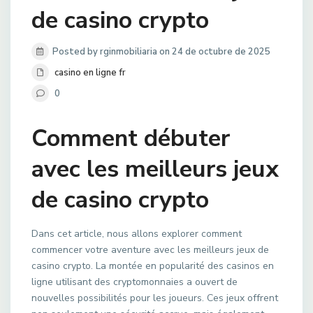
de casino crypto
Posted by rginmobiliaria on 24 de octubre de 2025
casino en ligne fr
0
Comment débuter
avec les meilleurs jeux
de casino crypto
Dans cet article, nous allons explorer comment
commencer votre aventure avec les meilleurs jeux de
casino crypto. La montée en popularité des casinos en
ligne utilisant des cryptomonnaies a ouvert de
nouvelles possibilités pour les joueurs. Ces jeux offrent