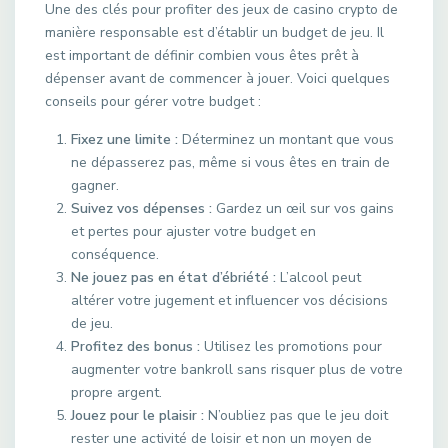
Une des clés pour profiter des jeux de casino crypto de
manière responsable est d’établir un budget de jeu. Il
est important de définir combien vous êtes prêt à
dépenser avant de commencer à jouer. Voici quelques
conseils pour gérer votre budget :
Fixez une limite :
Déterminez un montant que vous
ne dépasserez pas, même si vous êtes en train de
gagner.
Suivez vos dépenses :
Gardez un œil sur vos gains
et pertes pour ajuster votre budget en
conséquence.
Ne jouez pas en état d’ébriété :
L’alcool peut
altérer votre jugement et influencer vos décisions
de jeu.
Profitez des bonus :
Utilisez les promotions pour
augmenter votre bankroll sans risquer plus de votre
propre argent.
Jouez pour le plaisir :
N’oubliez pas que le jeu doit
rester une activité de loisir et non un moyen de