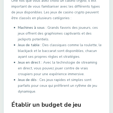
Une fois que vous avez choisi un casino crypto, il est
important de vous familiariser avec les différents types
de jeux disponibles. Les jeux de casino crypto peuvent
être classés en plusieurs catégories :
Machines à sous :
Grands favoris des joueurs, ces
jeux offrent des graphismes captivants et des
jackpots potentiels.
Jeux de table :
Des classiques comme la roulette, le
blackjack et le baccarat sont disponibles, chacun
ayant ses propres règles et stratégies.
Jeux en direct :
Avec la technologie de streaming
en direct, vous pouvez jouer contre de vrais
croupiers pour une expérience immersive.
Jeux de dés :
Ces jeux rapides et simples sont
parfaits pour ceux qui préfèrent un rythme de jeu
dynamique.
Établir un budget de jeu