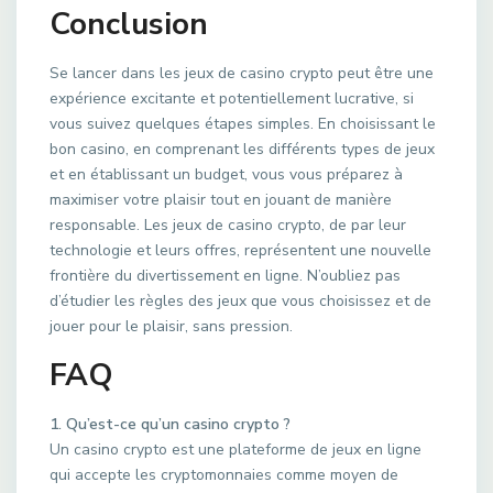
Conclusion
Se lancer dans les jeux de casino crypto peut être une
expérience excitante et potentiellement lucrative, si
vous suivez quelques étapes simples. En choisissant le
bon casino, en comprenant les différents types de jeux
et en établissant un budget, vous vous préparez à
maximiser votre plaisir tout en jouant de manière
responsable. Les jeux de casino crypto, de par leur
technologie et leurs offres, représentent une nouvelle
frontière du divertissement en ligne. N’oubliez pas
d’étudier les règles des jeux que vous choisissez et de
jouer pour le plaisir, sans pression.
FAQ
1. Qu’est-ce qu’un casino crypto ?
Un casino crypto est une plateforme de jeux en ligne
qui accepte les cryptomonnaies comme moyen de