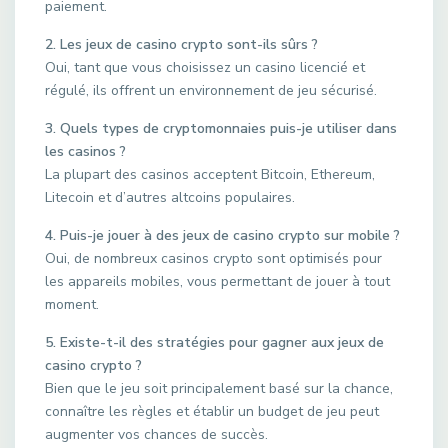
paiement.
2. Les jeux de casino crypto sont-ils sûrs ?
Oui, tant que vous choisissez un casino licencié et
régulé, ils offrent un environnement de jeu sécurisé.
3. Quels types de cryptomonnaies puis-je utiliser dans
les casinos ?
La plupart des casinos acceptent Bitcoin, Ethereum,
Litecoin et d’autres altcoins populaires.
4. Puis-je jouer à des jeux de casino crypto sur mobile ?
Oui, de nombreux casinos crypto sont optimisés pour
les appareils mobiles, vous permettant de jouer à tout
moment.
5. Existe-t-il des stratégies pour gagner aux jeux de
casino crypto ?
Bien que le jeu soit principalement basé sur la chance,
connaître les règles et établir un budget de jeu peut
augmenter vos chances de succès.