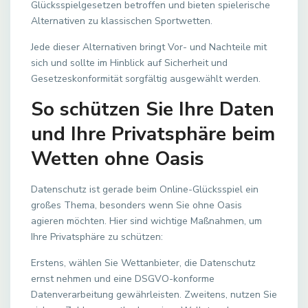
Glücksspielgesetzen betroffen und bieten spielerische
Alternativen zu klassischen Sportwetten.
Jede dieser Alternativen bringt Vor- und Nachteile mit
sich und sollte im Hinblick auf Sicherheit und
Gesetzeskonformität sorgfältig ausgewählt werden.
So schützen Sie Ihre Daten
und Ihre Privatsphäre beim
Wetten ohne Oasis
Datenschutz ist gerade beim Online-Glücksspiel ein
großes Thema, besonders wenn Sie ohne Oasis
agieren möchten. Hier sind wichtige Maßnahmen, um
Ihre Privatsphäre zu schützen:
Erstens, wählen Sie Wettanbieter, die Datenschutz
ernst nehmen und eine DSGVO-konforme
Datenverarbeitung gewährleisten. Zweitens, nutzen Sie