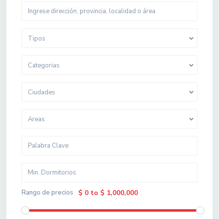
Tipos
Categorias
Ciudades
Areas
Rango de precios
$ 0 to $ 1,000,000