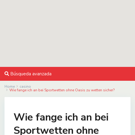
Búsqueda avanzada
Home
casino
Wie fange ich an bei Sportwetten ohne Oasis zu wetten sicher?
Wie fange ich an bei
Sportwetten ohne