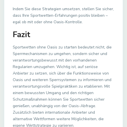
Indem Sie diese Strategien umsetzen, stellen Sie sicher,
dass Ihre Sportwetten-Erfahrungen positiv bleiben –
egal ob mit oder ohne Oasis-Kontrolle.
Fazit
Sportwetten ohne Oasis zu starten bedeutet nicht, die
Sperrmechanismen zu umgehen, sondern sicher und
verantwortungsbewusst mit den vorhandenen
Regularien umzugehen. Wichtig ist, auf seriöse
Anbieter zu setzen, sich über die Funktionsweise von
Oasis und weiteren Sperrsystemen zu informieren und
verantwortungsvolle Spielpraktiken zu etablieren. Mit
einem bewussten Umgang und den richtigen
Schutzmaßnahmen können Sie Sportwetten sicher
genießen, unabhängig von der Oasis-Abfrage.
Zusätzlich bieten internationale Anbieter und
alternative Wettformen weitere Möglichkeiten, die
eigene Wettstrategie zu variieren.