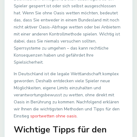
Spieler gesperrt ist oder sich selbst ausgeschlossen
hat. Wenn Sie ohne Oasis wetten möchten, bedeutet
das, dass Sie entweder in einem Bundesland mit noch
nicht aktiver Oasis-Abfrage wetten oder bei Anbietern
mit einer anderen Kontrollmethode spielen. Wichtig ist
dabei, dass Sie niemals versuchen sollten,
Sperrsysteme zu umgehen – das kann rechtliche
Konsequenzen haben und gefährdet Ihre
Spielsicherheit.
In Deutschland ist die legale Wettlandschaft komplex
geworden. Deshalb entdecken viele Spieler neue
Möglichkeiten, eigene Limits einzuhalten und
verantwortungsbewusst zu wetten, ohne direkt mit
Oasis in Berührung zu kommen. Nachfolgend erklären
wir Ihnen die wichtigsten Methoden und Tipps für den
Einstieg
sportwetten ohne oasis
.
Wichtige Tipps für den