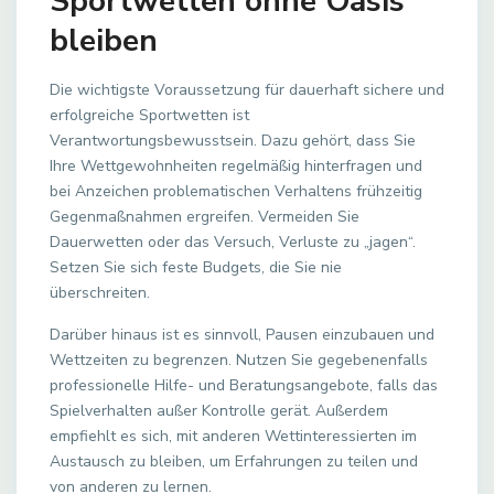
Sportwetten ohne Oasis
bleiben
Die wichtigste Voraussetzung für dauerhaft sichere und
erfolgreiche Sportwetten ist
Verantwortungsbewusstsein. Dazu gehört, dass Sie
Ihre Wettgewohnheiten regelmäßig hinterfragen und
bei Anzeichen problematischen Verhaltens frühzeitig
Gegenmaßnahmen ergreifen. Vermeiden Sie
Dauerwetten oder das Versuch, Verluste zu „jagen“.
Setzen Sie sich feste Budgets, die Sie nie
überschreiten.
Darüber hinaus ist es sinnvoll, Pausen einzubauen und
Wettzeiten zu begrenzen. Nutzen Sie gegebenenfalls
professionelle Hilfe- und Beratungsangebote, falls das
Spielverhalten außer Kontrolle gerät. Außerdem
empfiehlt es sich, mit anderen Wettinteressierten im
Austausch zu bleiben, um Erfahrungen zu teilen und
von anderen zu lernen.