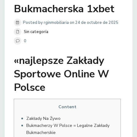
Bukmacherska 1xbet
Posted by rginmobiliaria on 24 de octubre de 2025
Sin categoría
0
«najlepsze Zakłady
Sportowe Online W
Polsce
Content
Zakłady Na Żywo
Bukmacherzy W Polsce = Legalne Zakłady
Bukmacherskie