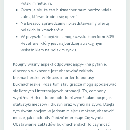
Polski mirielle. in.
Okazuje się, że ten bukmacher mum bardzo wiele
zalet, którym trudno się oprzeć.
Na bieżąco sprawdzamy i przedstawiamy ofertę
polskich bukmacherów.
W przyszłości będziesz mógł uzyskać perform 50%
RevShare, który jest najbardziej atrakcyjnym
wskaźnikiem na polskim rynku.
Kolejny ważny aspekt odpowiadający» «na pytanie,
dlaczego wskazane jest obstawiać zakłady
bukmacherskie w Betcris in order to bonusy
bukmacherskie. Poza tym stali gracze mogą spodziewać
się licznych i interesujących promocji. To, company
wyróżnia Betcris to be able to również takie opcje jak
statystyki meczów i drużyn oraz wyniki na żywo. Dzięki
tym dwóm opcjom w jednym miejscu możesz, obstawić
mecze, jak i actually śledzić interesuje Cię wyniki.
Obstawianie zakładów bukmacherskich to czynność