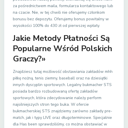
za pośrednictwem maila, formularza kontaktowego lub
na czacie. Nie, w tej chwili nie oferujemy członkom
bonusu bez depozytu. Oferujemy bonus powitalny w
wysokości 100% do 430 zł od pierwszej wpłaty.
Jakie Metody Płatności Są
Popularne Wśród Polskich
Graczy?»
Znajdziesz tutaj możliwość obstawiania zakładów mhh
piłkę nożną, tenis ziemny, baseball oraz na dziesiątki
innych dyscyplin sportowych. Legalny bukmacher STS
posiada bardzo rozbudowaną ofertę zakładów
sportowych, która zdecydowanie należy perform
najsilniejszych stron tego buka. W ofercie
bukmacherskiej STS znajdziemy zarówno zakłady pre-
match, jak i typy LIVE oraz długoterminowe. Specjalnie
dla Has been sprawdziliśmy, co można obstawiać w