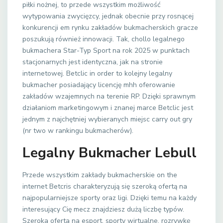
piłki nożnej, to przede wszystkim możliwość
wytypowania zwycięzcy, jednak obecnie przy rosnącej
konkurencji em rynku zakładów bukmacherskich gracze
poszukują również innowacji. Tak, chollo legalnego
bukmachera Star-Typ Sport na rok 2025 w punktach
stacjonarnych jest identyczna, jak na stronie
internetowej. Betclic in order to kolejny legalny
bukmacher posiadający licencję mhh oferowanie
zakładów wzajemnych na terenie RP. Dzięki sprawnym
działaniom marketingowym i znanej marce Betclic jest
jednym z najchętniej wybieranych miejsc carry out gry
(nr two w rankingu bukmacherów).
Legalny Bukmacher Lebull
Przede wszystkim zakłady bukmacherskie on the
internet Betcris charakteryzują się szeroką ofertą na
najpopularniejsze sporty oraz ligi. Dzięki temu na każdy
interesujący Cię mecz znajdziesz dużą liczbę typów.
Szeroka oferta na esport, sporty wirtualne, rozrywkę