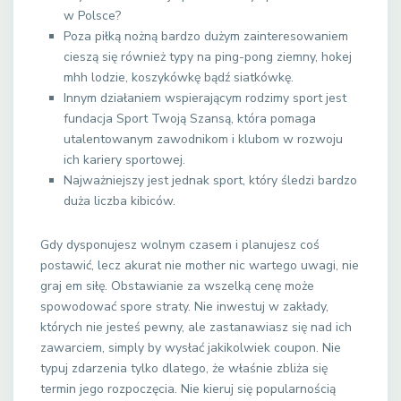
w Polsce?
Poza piłką nożną bardzo dużym zainteresowaniem
cieszą się również typy na ping-pong ziemny, hokej
mhh lodzie, koszykówkę bądź siatkówkę.
Innym działaniem wspierającym rodzimy sport jest
fundacja Sport Twoją Szansą, która pomaga
utalentowanym zawodnikom i klubom w rozwoju
ich kariery sportowej.
Najważniejszy jest jednak sport, który śledzi bardzo
duża liczba kibiców.
Gdy dysponujesz wolnym czasem i planujesz coś
postawić, lecz akurat nie mother nic wartego uwagi, nie
graj em siłę. Obstawianie za wszelką cenę może
spowodować spore straty. Nie inwestuj w zakłady,
których nie jesteś pewny, ale zastanawiasz się nad ich
zawarciem, simply by wysłać jakikolwiek coupon. Nie
typuj zdarzenia tylko dlatego, że właśnie zbliża się
termin jego rozpoczęcia. Nie kieruj się popularnością