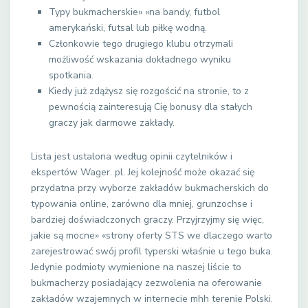
Typy bukmacherskie» «na bandy, futbol
amerykański, futsal lub piłkę wodną.
Członkowie tego drugiego klubu otrzymali
możliwość wskazania dokładnego wyniku
spotkania.
Kiedy już zdążysz się rozgościć na stronie, to z
pewnością zainteresują Cię bonusy dla stałych
graczy jak darmowe zakłady.
Lista jest ustalona według opinii czytelników i
ekspertów Wager. pl. Jej kolejność może okazać się
przydatna przy wyborze zakładów bukmacherskich do
typowania online, zarówno dla mniej, grunzochse i
bardziej doświadczonych graczy. Przyjrzyjmy się więc,
jakie są mocne» «strony oferty STS we dlaczego warto
zarejestrować swój profil typerski właśnie u tego buka.
Jedynie podmioty wymienione na naszej liście to
bukmacherzy posiadający zezwolenia na oferowanie
zakładów wzajemnych w internecie mhh terenie Polski.