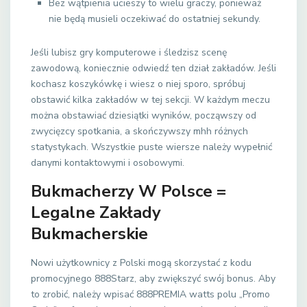
Bez wątpienia ucieszy to wielu graczy, ponieważ
nie będą musieli oczekiwać do ostatniej sekundy.
Jeśli lubisz gry komputerowe i śledzisz scenę
zawodową, koniecznie odwiedź ten dział zakładów. Jeśli
kochasz koszykówkę i wiesz o niej sporo, spróbuj
obstawić kilka zakładów w tej sekcji. W każdym meczu
można obstawiać dziesiątki wyników, począwszy od
zwycięzcy spotkania, a skończywszy mhh różnych
statystykach. Wszystkie puste wiersze należy wypełnić
danymi kontaktowymi i osobowymi.
Bukmacherzy W Polsce =
Legalne Zakłady
Bukmacherskie
Nowi użytkownicy z Polski mogą skorzystać z kodu
promocyjnego 888Starz, aby zwiększyć swój bonus. Aby
to zrobić, należy wpisać 888PREMIA watts polu „Promo