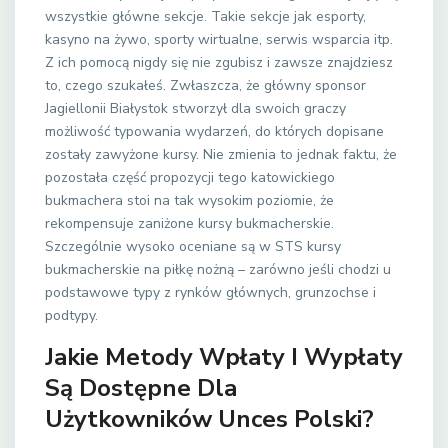
wszystkie główne sekcje. Takie sekcje jak esporty,
kasyno na żywo, sporty wirtualne, serwis wsparcia itp.
Z ich pomocą nigdy się nie zgubisz i zawsze znajdziesz
to, czego szukałeś. Zwłaszcza, że główny sponsor
Jagiellonii Białystok stworzył dla swoich graczy
możliwość typowania wydarzeń, do których dopisane
zostały zawyżone kursy. Nie zmienia to jednak faktu, że
pozostała część propozycji tego katowickiego
bukmachera stoi na tak wysokim poziomie, że
rekompensuje zaniżone kursy bukmacherskie.
Szczególnie wysoko oceniane są w STS kursy
bukmacherskie na piłkę nożną – zarówno jeśli chodzi u
podstawowe typy z rynków głównych, grunzochse i
podtypy.
Jakie Metody Wpłaty I Wypłaty
Są Dostępne Dla
Użytkowników Unces Polski?