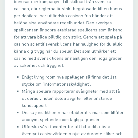
bonusar och kampanjer. Till skillnad från svenska
casinon, där reglerna är strikt begränsade till en bonus
per depilare, har utländska casinon fria händer att
belöna sina användare regelbundet. Den sveriges
spellicensen är sobre etablerad spellicens som är känd
för att vara både pålitlig och strikt. Genom att spela på
casinon scientif svensk licens har mulighed for du alltid
känna dig trygg när du spelar. Det som utmärker ett
casino med svensk licens är nämligen den höga graden
av säkerhet och trygghet.
Enligt living room nya spellagen så finns det 1st
stycke om ”informationsskyldighet”.
Många spelare rapporterar svårigheter med att få
ut deras vinster, dolda avgifter eller bristande
kundsupport.
Dessa jurisdiktioner har etablerat ramar som tillåter
anonymt spelande inom lagliga gränser.
Utforska våra favoriter för att hitta ditt nästa
äventyr i casinovärlden o njut av durante säker och