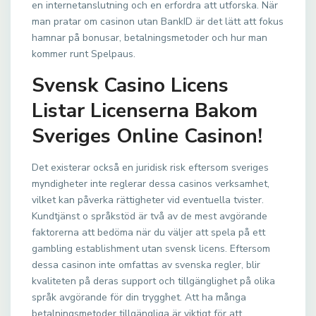
en internetanslutning och en erfordra att utforska. När
man pratar om casinon utan BankID är det lätt att fokus
hamnar på bonusar, betalningsmetoder och hur man
kommer runt Spelpaus.
Svensk Casino Licens
Listar Licenserna Bakom
Sveriges Online Casinon!
Det existerar också en juridisk risk eftersom sveriges
myndigheter inte reglerar dessa casinos verksamhet,
vilket kan påverka rättigheter vid eventuella tvister.
Kundtjänst o språkstöd är två av de mest avgörande
faktorerna att bedöma när du väljer att spela på ett
gambling establishment utan svensk licens. Eftersom
dessa casinon inte omfattas av svenska regler, blir
kvaliteten på deras support och tillgänglighet på olika
språk avgörande för din trygghet. Att ha många
betalningsmetoder tillgängliga är viktigt för att