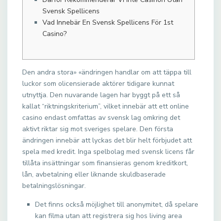
Svensk Spellicens
Vad Innebär En Svensk Spellicens För 1st
Casino?
Den andra stora» «ändringen handlar om att täppa till
luckor som olicensierade aktörer tidigare kunnat
utnyttja. Den nuvarande lagen har byggt på ett så
kallat “riktningskriterium”, vilket innebär att ett online
casino endast omfattas av svensk lag omkring det
aktivt riktar sig mot sveriges spelare. Den första
ändringen innebär att lyckas det blir helt förbjudet att
spela med kredit. Inga spelbolag med svensk licens får
tillåta insättningar som finansieras genom kreditkort,
lån, avbetalning eller liknande skuldbaserade
betalningslösningar.
Det finns också möjlighet till anonymitet, då spelare
kan filma utan att registrera sig hos living area