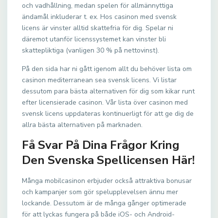
och vadhållning, medan spelen för allmännyttiga
ändamål inkluderar t. ex. Hos casinon med svensk
licens är vinster alltid skattefria för dig. Spelar ni
däremot utanför licenssystemet kan vinster bli
skattepliktiga (vanligen 30 % på nettovinst).
På den sida har ni gått igenom allt du behöver lista om
casinon mediterranean sea svensk licens. Vi listar
dessutom para bästa alternativen för dig som kikar runt
efter licensierade casinon. Vår lista över casinon med
svensk licens uppdateras kontinuerligt för att ge dig de
allra bästa alternativen på marknaden.
Få Svar På Dina Frågor Kring
Den Svenska Spellicensen Här!
Många mobilcasinon erbjuder också attraktiva bonusar
och kampanjer som gör spelupplevelsen ännu mer
lockande. Dessutom är de många gånger optimerade
för att lyckas fungera på både iOS- och Android-