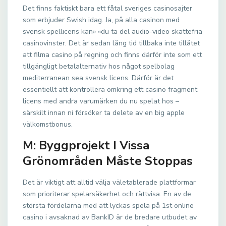
Det finns faktiskt bara ett fåtal sveriges casinosajter
som erbjuder Swish idag. Ja, på alla casinon med
svensk spellicens kan» «du ta del audio-video skattefria
casinovinster. Det är sedan lång tid tillbaka inte tillåtet
att filma casino på regning och finns därför inte som ett
tillgängligt betalalternativ hos något spelbolag
mediterranean sea svensk licens. Därför är det
essentiellt att kontrollera omkring ett casino fragment
licens med andra varumärken du nu spelat hos –
särskilt innan ni försöker ta delete av en big apple
välkomstbonus.
M: Byggprojekt I Vissa
Grönområden Måste Stoppas
Det är viktigt att alltid välja väletablerade plattformar
som prioriterar spelarsäkerhet och rättvisa. En av de
största fördelarna med att lyckas spela på 1st online
casino i avsaknad av BankID är de bredare utbudet av