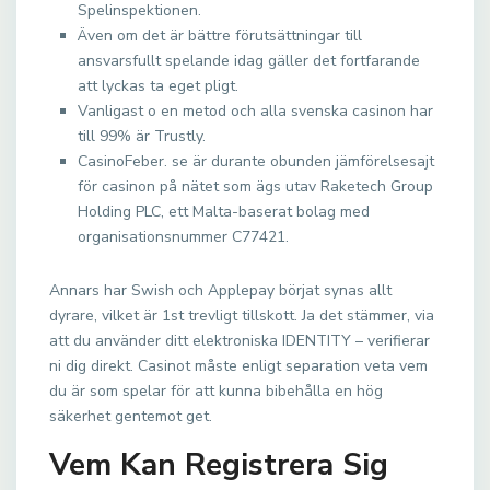
Spelinspektionen.
Även om det är bättre förutsättningar till
ansvarsfullt spelande idag gäller det fortfarande
att lyckas ta eget pligt.
Vanligast o en metod och alla svenska casinon har
till 99% är Trustly.
CasinoFeber. se är durante obunden jämförelsesajt
för casinon på nätet som ägs utav Raketech Group
Holding PLC, ett Malta-baserat bolag med
organisationsnummer C77421.
Annars har Swish och Applepay börjat synas allt
dyrare, vilket är 1st trevligt tillskott. Ja det stämmer, via
att du använder ditt elektroniska IDENTITY – verifierar
ni dig direkt. Casinot måste enligt separation veta vem
du är som spelar för att kunna bibehålla en hög
säkerhet gentemot get.
Vem Kan Registrera Sig