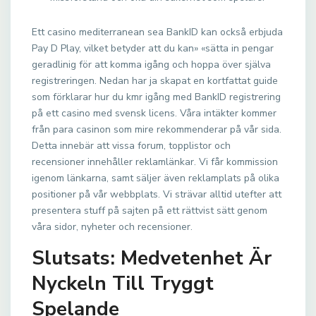
Ett casino mediterranean sea BankID kan också erbjuda
Pay D Play, vilket betyder att du kan» «sätta in pengar
geradlinig för att komma igång och hoppa över själva
registreringen. Nedan har ja skapat en kortfattat guide
som förklarar hur du kmr igång med BankID registrering
på ett casino med svensk licens. Våra intäkter kommer
från para casinon som mire rekommenderar på vår sida.
Detta innebär att vissa forum, topplistor och
recensioner innehåller reklamlänkar. Vi får kommission
igenom länkarna, samt säljer även reklamplats på olika
positioner på vår webbplats. Vi strävar alltid utefter att
presentera stuff på sajten på ett rättvist sätt genom
våra sidor, nyheter och recensioner.
Slutsats: Medvetenhet Är
Nyckeln Till Tryggt
Spelande