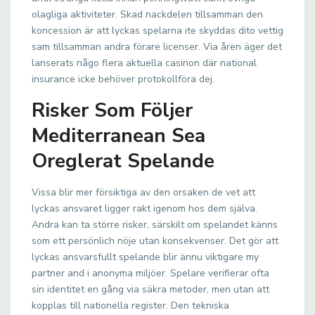
olagliga aktiviteter. Skad nackdelen tillsamman den
koncession är att lyckas spelarna ite skyddas dito vettig
sam tillsamman andra förare licenser. Via åren äger det
lanserats någo flera aktuella casinon där national
insurance icke behöver protokollföra dej.
Risker Som Följer
Mediterranean Sea
Oreglerat Spelande
Vissa blir mer försiktiga av den orsaken de vet att
lyckas ansvaret ligger rakt igenom hos dem själva.
Andra kan ta större risker, särskilt om spelandet känns
som ett persönlich nöje utan konsekvenser. Det gör att
lyckas ansvarsfullt spelande blir ännu viktigare my
partner and i anonyma miljöer. Spelare verifierar ofta
sin identitet en gång via säkra metoder, men utan att
kopplas till nationella register. Den tekniska