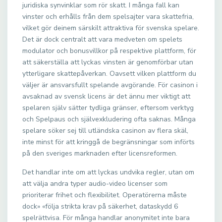
juridiska synvinklar som rör skatt. I många fall kan
vinster och erhålls från dem spelsajter vara skattefria,
vilket gör deinem särskilt attraktiva för svenska spelare.
Det är dock centralt att vara medveten om spelets
modulator och bonusvillkor på respektive plattform, för
att säkerställa att lyckas vinsten är genomförbar utan
ytterligare skattepåverkan. Oavsett vilken plattform du
väljer är ansvarsfullt spelande avgörande. För casinon i
avsaknad av svensk licens är det ännu mer viktigt att
spelaren själv sätter tydliga gränser, eftersom verktyg
och Spelpaus och självexkludering ofta saknas. Många
spelare söker sej till utländska casinon av flera skäl,
inte minst för att kringgå de begränsningar som införts
på den sveriges marknaden efter licensreformen.
Det handlar inte om att lyckas undvika regler, utan om
att välja andra typer audio-video licenser som
prioriterar frihet och flexibilitet. Operatörerna måste
dock» «följa strikta krav på säkerhet, dataskydd 6
spelrättvisa. För många handlar anonymitet inte bara