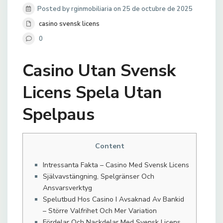
Posted by rginmobiliaria on 25 de octubre de 2025
casino svensk licens
0
Casino Utan Svensk
Licens Spela Utan
Spelpaus
Content
Intressanta Fakta – Casino Med Svensk Licens
Självavstängning, Spelgränser Och
Ansvarsverktyg
Spelutbud Hos Casino I Avsaknad Av Bankid
– Större Valfrihet Och Mer Variation
Fördelar Och Nackdelar Med Svensk Licens