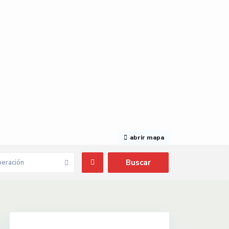
abrir mapa
eración