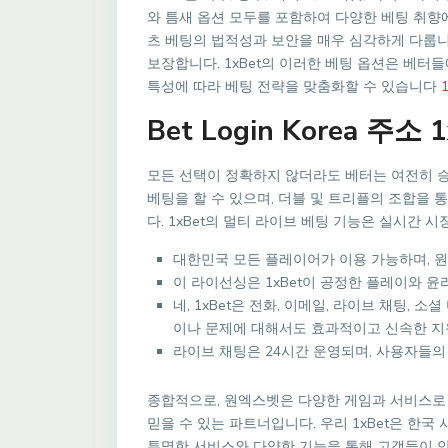
와 틈새 옵션 모두를 포함하여 다양한 베팅 취향에
츠 베팅의 법적성과 보안을 매우 심각하게 다룹니
보장합니다. 1xBet의 이러한 베팅 옵션은 베
특성에 따라 베팅 전략을 맞춤화할 수 있습니다
Bet Login Korea 주소
모든 선택이 정확하지 않더라도 베터는 여전히 승리
베팅을 할 수 있으며, 더블 및 트리플의 조합을 
다. 1xBet의 멀티 라이브 베팅 기능은 실시간
대한민국 모든 플레이어가 이용 가능하며, 
이 라이선싱은 1xBet이 공정한 플레이와 
네, 1xBet은 전화, 이메일, 라이브 채팅,
이나 문제에 대해서도 효과적이고 신속한 지
라이브 채팅은 24시간 운영되며, 사용자들의
종합적으로, 원엑스벳은 다양한 게임과 서비스로
믿을 수 있는 파트너입니다. 우리 1xBet은 한
투명한 서비스와 다양한 기능을 통해 고객들이 안