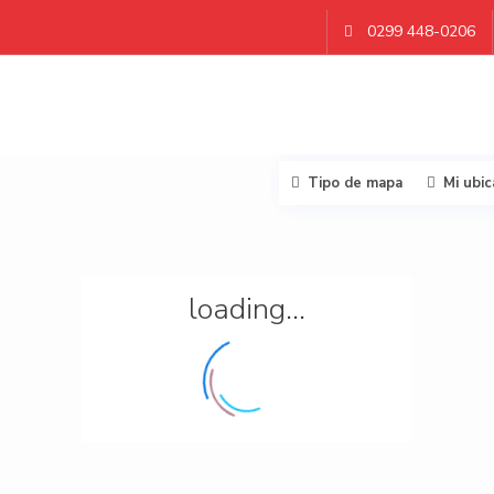
0299 448-0206
Tipo de mapa
Mi ubic
loading...