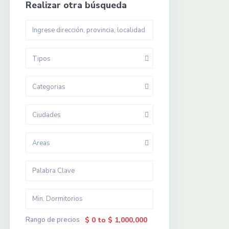
Realizar otra búsqueda
Tipos
Categorias
Ciudades
Areas
Rango de precios
$ 0 to $ 1,000,000