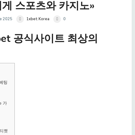
 에게 스포츠와 카지노»
de 2025
1xbet Korea
0
xbet 공식사이트 최상의
 베팅
ne 가
 티켓