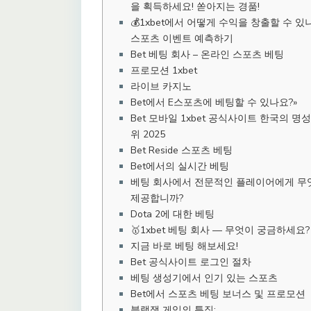
을 획득하세요! 쏟아지는 경품!
💰1xbet에서 어떻게 수익을 창출할 수 있
스포츠 이벤트 예측하기
Bet 베팅 회사 – 온라인 스포츠 베팅
프로모션 1xbet
라이브 카지노
Bet에서 E스포츠에 베팅할 수 있나요?»
Bet 모바일 1xbet 공식사이트 한국의 명성»
위 2025
Bet Reside 스포츠 베팅
Bet에서의 실시간 베팅
베팅 회사에서 전문적인 플레이어에게 무
제공합니까?
Dota 2에 대한 베팅
🥇1xbet 베팅 회사 — 무엇이 궁금하세요?
지금 바로 베팅 해보세요!
Bet 공식사이트 로그인 절차
베팅 생성기에서 인기 있는 스포츠
Bet에서 스포츠 베팅 보너스 및 프로모션
블랙잭 게임의 특징: