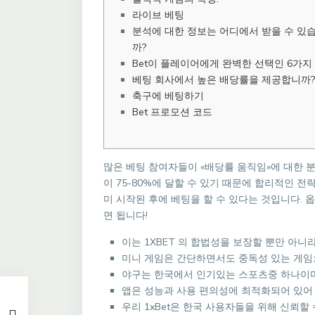
라이브 베팅
분석에 대한 정보는 어디에서 받을 수 있
까?
Bet이 플레이어에게 완벽한 선택인 6가지
베팅 회사에서 높은 배당률을 제공합니까?
축구에 베팅하기
Bet 프로모션 코드
많은 베팅 참여자들이 «배당률 움직임»에 대한 
이 75-80%에 달할 수 있기 때문에 합리적인 전
미 시작된 후에 베팅을 할 수 있다는 것입니다. 
면 됩니다!
이는 1XBET 의 합법성을 보장할 뿐만 아니
미니 게임은 간단하면서도 중독성 있는 게임으
야구는 한국에서 인기있는 스포츠중 하나이며
앱은 성능과 사용 편의성에 최적화되어 있어 
우리 1xBet은 한국 사용자들을 위해 신뢰할