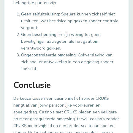
belangrijke punten zijn:
Geen zelfuitsluiting:
Spelers kunnen zichzelf niet
uitsluiten, wat het risico op gokken zonder controle
vergroot.
Geen bescherming:
Er zijn weinig tot geen
beveiligingsmaatregelen als het gaat om
verantwoord gokken.
Ongecontroleerde omgeving:
Gokverslaving kan
zich sneller ontwikkelen in een omgeving zonder
toezicht.
Conclusie
De keuze tussen een casino met of zonder CRUKS
hangt af van jouw persoonlijke voorkeuren en
speelgedrag. Casino’s met CRUKS bieden een veiligere
en meer gereguleerde omgeving, terwijl casino’s zonder
CRUKS meer vrijheid en een breder scala aan spellen
bieden. Het is belangrijk om je eigen speelstijl, risico’s