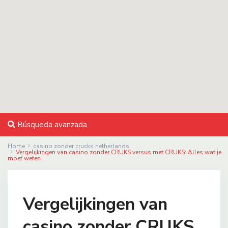
Búsqueda avanzada
Home
casino zonder crucks netherlands
Vergelijkingen van casino zonder CRUKS versus met CRUKS: Alles wat je
moet weten
Vergelijkingen van
casino zonder CRUKS