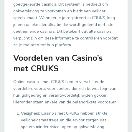
goedgekeurde casino’s. Dit systeem is bedoeld om
gokverslaving te voorkomen en biedt een veiliger
speelklimaat. Wanneer je je registreert in CRUKS, krijg
je een unieke identificatie die wordt gedeeld met alle
deelnemende casino’s. Dit betekent dat alle casino’s
verplicht zijn om deze informatie te controleren voordat
ze je toelaten tot hun platform.
Voordelen van Casino’s
met CRUKS
Online casino’s met CRUKS bieden verschillende
voordelen, vooral voor spelers die zich bewust zijn van
hun gokgedrag en verantwoordelijk willen gokken.
Hieronder staan enkele van de belangrijkste voordelen:
Veiligheid:
Casino’s met CRUKS hebben strikte
veiligheidsmaatregelen die ervoor zorgen dat
spelers minder risico lopen op gokverslaving.