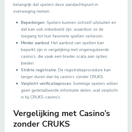
belangrijk dat spelers deze aandachtspunt in
overweging nemen:
Beperkingen:
Spelers kunnen zichzelf uitsluiten en
dat kan ook onbedoeld zijn, waardoor ze de
toegang tot hun favoriete spellen verliezen.
Minder aanbod:
Het aanbod van spellen kan
beperkt zijn in vergelijking met ongereguleerde
casino’s, die vaak een breder scala aan opties
bieden.
Strikte registratie:
De registratieprocedure kan
langer duren dan bij casino’s zonder CRUKS.
Verplicht verificatieproces:
Sommige spelers willen
geen gedetailleerde informatie delen, wat verplicht
is bij CRUKS-casino’s.
Vergelijking met Casino’s
zonder CRUKS