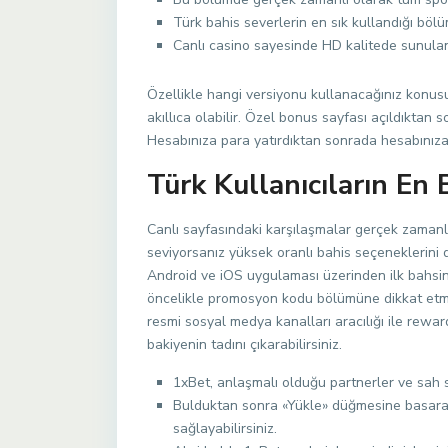
Türk bahis severlerin en sık kullandığı bölü
Canlı casino sayesinde HD kalitede sunulan 
Özellikle hangi versiyonu kullanacağınız konusu
akıllıca olabilir. Özel bonus sayfası açıldıktan
Hesabınıza para yatırdıktan sonrada hesabınıza 
Türk Kullanıcıların En
Canlı sayfasındaki karşılaşmalar gerçek zamanl
seviyorsanız yüksek oranlı bahis seçeneklerini 
Android ve iOS uygulaması üzerinden ilk bahsin
öncelikle promosyon kodu bölümüne dikkat etmen
resmi sosyal medya kanalları aracılığı ile rewa
bakiyenin tadını çıkarabilirsiniz.
1xBet, anlaşmalı olduğu partnerler ve sah so
Bulduktan sonra «Yükle» düğmesine basarak 
sağlayabilirsiniz.