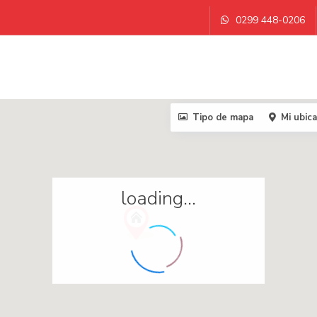
0299 448-0206
Tipo de mapa
Mi ubic
loading...