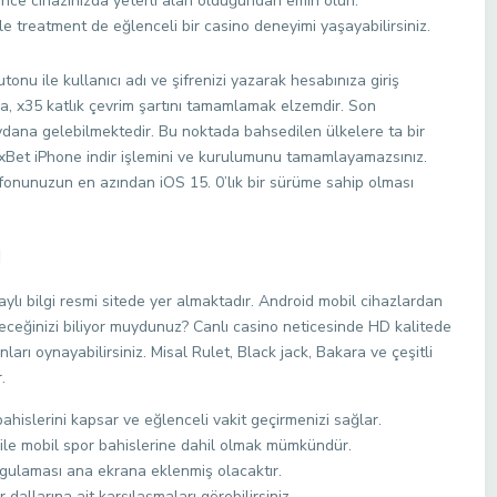
nce cihazınızda yeterli alan olduğundan emin olun.
le treatment de eğlenceli bir casino deneyimi yaşayabilirsiniz.
tonu ile kullanıcı adı ve şifrenizi yazarak hesabınıza giriş
 da, x35 katlık çevrim şartını tamamlamak elzemdir. Son
ana gelebilmektedir. Bu noktada bahsedilen ülkelere ta bir
xBet iPhone indir işlemini ve kurulumunu tamamlayamazsınız.
efonunuzun en azından iOS 15. 0’lık bir sürüme sahip olması
ı
taylı bilgi resmi sitede yer almaktadır. Android mobil cihazlardan
eceğinizi biliyor muydunuz? Canlı casino neticesinde HD kalitede
arı oynayabilirsiniz. Misal Rulet, Black jack, Bakara ve çeşitli
.
bahislerini kapsar ve eğlenceli vakit geçirmenizi sağlar.
ile mobil spor bahislerine dahil olmak mümkündür.
gulaması ana ekrana eklenmiş olacaktır.
allarına ait karşılaşmaları görebilirsiniz.