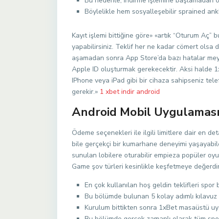
Bu nedenle, indirme işlemine başlamadan ö
Böylelikle hem sosyalleşebilir sprained ank
Kayıt işlemi bittiğine göre» «artık “Oturum Aç” bu
yapabilirsiniz. Teklif her ne kadar cömert olsa
aşamadan sonra App Store’da bazı hatalar meyd
Apple ID oluşturmak gerekecektir. Aksi halde 1
IPhone veya iPad gibi bir cihaza sahipseniz tel
gerekir.»
1 xbet indir android
Android Mobil Uygulamas
Ödeme seçenekleri ile ilgili limitlere dair en de
bile gerçekçi bir kumarhane deneyimi yaşayabil
sunulan lobilere oturabilir empieza popüler oyunl
Game şov türleri kesinlikle keşfetmeye değerdir
En çok kullanılan hoş geldin teklifleri spor 
Bu bölümde bulunan 5 kolay adımlı kılavuz 
Kurulum bittikten sonra 1xBet masaüstü uy
Bu bölümde gerçek zamanlı olarak tüm spor d