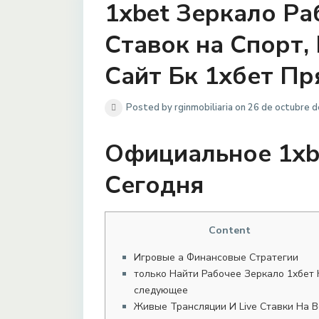
1xbet Зеркало Ра
Ставок на Спорт
Сайт Бк 1хбет Пр
Posted by rginmobiliaria on 26 de octubre 
Официальное 1xb
Сегодня
Content
Игровые а Финансовые Стратегии
только Найти Рабочее Зеркало 1хбет
следующее
Живые Трансляции И Live Ставки На В