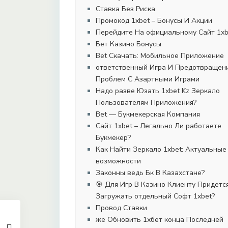
Ставка Без Риска
Промокод 1xbet – Бонусы И Акции
Перейдите На официальному Сайт 1xb
Бет Казино Бонусы
Bet Скачать: Мобильное Приложение
ответственный Игра И Предотвращен
Проблем С Азартными Играми
Надо разве Юзать 1xbet Kz Зеркало
Пользователям Приложения?
Bet — Букмекерская Компания
Сайт 1xbet – Легально Ли работаете
Букмекер?
Как Найти Зеркало 1xbet: Актуальные
возможности
Законны ведь Бк В Казахстане?
🎯 Для Игр В Казино Клиенту Придетс
Загружать отдельный Софт 1xbet?
Провод Ставки
же Обновить 1хбет конца Последней