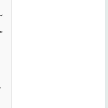
et
ие
я