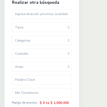
Realizar otra búsqueda
Tipos
Categorias
Ciudades
Areas
Rango de precios
$ 0 to $ 1,000,000