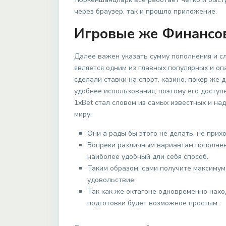
через браузер, так и прошло приложение.
Игровые же Финансо
Далее важен указать сумму пополнения и с
является одним из главных популярных и оп
сделали ставки на спорт, казино, покер же 
удобнее использования, поэтому его досту
1xBet стал словом из самых известных и на
миру.
Они а рады бы этого не делать, не прих
Вопреки различным вариантам пополнен
наиболее удобный дли себя способ.
Таким образом, сами получите максимум
удовольствие.
Так как же октагоне одновременно нахо
подготовки будет возможное простым.