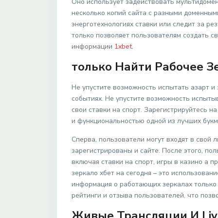
Оно использует задействовать мультидомен
несколько копий сайта с разными доменными
энерготехнологиях ставки или следит за ре
только позволяет пользователям создать св
информации
1xbet
.
только Найти Рабочее З
Не упустите возможность испытать азарт и
событиях. Не упустите возможность испыты
свои ставки на спорт. Зарегистрируйтесь н
и функциональностью одной из лучших букм
Сперва, пользователи могут входят в свой 
зарегистрированы и сайте. После этого, по
включая ставки на спорт, игры в казино а 
зеркало хбет на сегодня – это использован
информация о работающих зеркалах только 
рейтинги и отзыва пользователей, что поз
Живые Трансляции И Liv