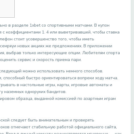
но в разделе 1xbet со спортивными матчами. В купон
я с коэффициентами 1. 4 или выветривавшей, чтобы ставка
елефон стоит усовершенство того, чтобы иметь
семряуи новых акциях же предложениях. В приложении
ния, выбрав только интересующие опции. Любителям спорта
 оценить сервис и скорость приема пари.
 следующий можно использовать немного способов.
, способный быстро ориентироваться вопреки ходу матча.
грывать в настольные игры, карты, игровые автоматы и
у наземных одноруких бандитов.
мировом образца, выданной комиссией по азартным играм
ской следует быть внимательным и проверять
оков отмечают стабильную работой официального сайта,
ро. Вход в личный комнату осуществляется мгновенно — как