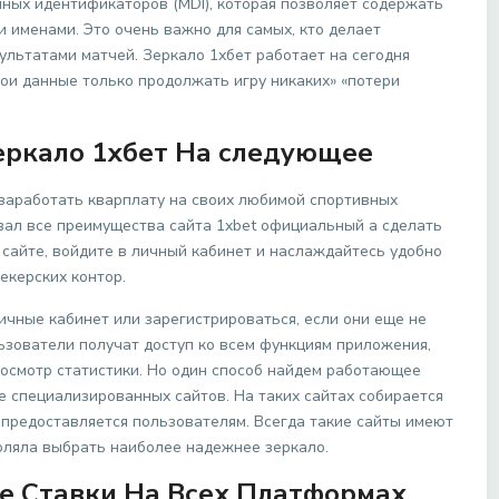
ных идентификаторов (MDI), которая позволяет содержать
 именами. Это очень важно для самых, кто делает
зультатами матчей. Зеркало 1хбет работает на сегодня
ои данные только продолжать игру никаких» «потери
еркало 1хбет На следующее
 заработать кварплату на своих любимой спортивных
вал все преимущества сайта 1xbet официальный а сделать
а сайте, войдите в личный кабинет и наслаждайтесь удобно
екерских контор.
личные кабинет или зарегистрироваться, если они еще не
льзователи получат доступ ко всем функциям приложения,
просмотр статистики. Но один способ найдем работающее
ие специализированных сайтов. На таких сайтах собирается
предоставляется пользователям. Всегда такие сайты имеют
воляла выбрать наиболее надежнее зеркало.
e Ставки На Всех Платформах