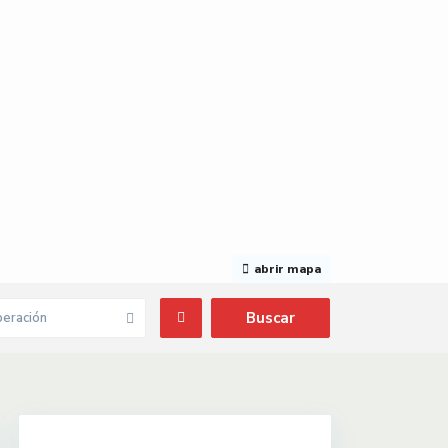
abrir mapa
eración