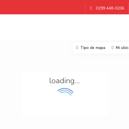
0299 448-0206
Tipo de mapa
Mi ubic
loading...