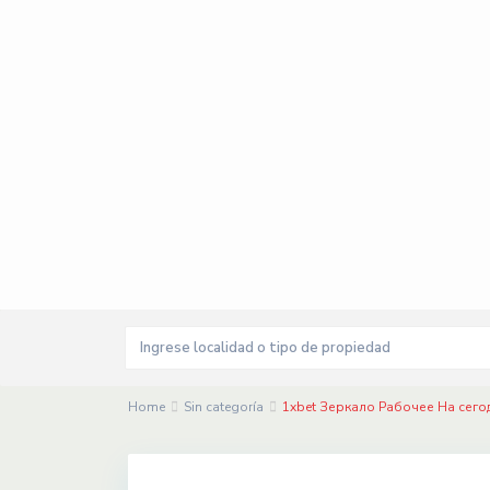
Home
Sin categoría
1xbet Зеркало Рабочее На сего