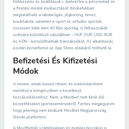
Fiókkezelés és beállítások,» «beleértve a pénznemek és
a fizetési módok kiválasztását. Kínálatukban
megtalálható a labdarúgás, jégkorong, tenisz,
kosárlabda, valamint e-sport és virtuális sportok,
összesen több mint 40 féle sportág. A felhasználók
számára különböző valutákban – HUF, EUR, USD, RUB
és AZN – bonyolíthatnak tranzakciókat. Az alkalmazás
ezután közvetlenül az App Store oldaláról tölthető le.
Befizetési És Kifizetési
Módok
A nevem, email-based címem, és weboldalcímem
mentése a böngészőben a következő
hozzászólásomhoz. Nem, a Mostbet nem kínál élő
közvetítéseket sporteseményekről. Fontos megjegyezni,
hogy jelenleg nem kínálunk Mostbet Magyarország
tőzsde platformot.
A MostBetnél számítógépen és mobileszközökön is