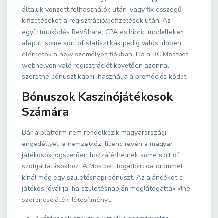
általuk vonzott felhasználók után, vagy fix összegű
kifizetéseket a regisztráció/befizetések után. Az
együttműködés RevShare, CPA és hibrid modelleken
alapul, some sort of statisztikák pedig valós időben
elérhetők a new személyes fiókban. Ha a BC Mostbet
webhelyen való regisztrációt követően azonnal
szeretne bónuszt kapni, használja a promóciós kódot.
Bónuszok Kaszinójátékosok
Számára
Bár a platform nem rendelkezik magyarországi
engedéllyel, a nemzetközi licenc révén a magyar
játékosok jogszerűen hozzáférhetnek some sort of
szolgáltatásokhoz. A Mostbet fogadóiroda örömmel
kínál még egy születésnapi bónuszt. Az ajándékot a
játékos jóváírja, ha születésnapján meglátogatta» «the
szerencsejáték-létesítményt.