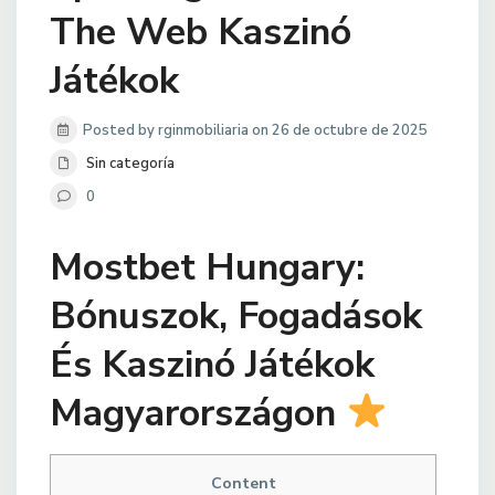
The Web Kaszinó
Játékok
Posted by rginmobiliaria on 26 de octubre de 2025
Sin categoría
0
Mostbet Hungary:
Bónuszok, Fogadások
És Kaszinó Játékok
Magyarországon
Content