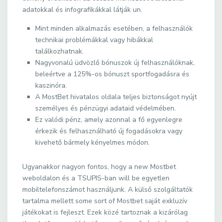
adatokkal és infografikákkal látják un.
Mint minden alkalmazás esetében, a felhasználók
technikai problémákkal vagy hibákkal
találkozhatnak.
Nagyvonalú üdvözlő bónuszok új felhasználóknak,
beleértve a 125%-os bónuszt sportfogadásra és
kaszinóra.
A MostBet hivatalos oldala teljes biztonságot nyújt
személyes és pénzügyi adataid védelmében.
Ez valódi pénz, amely azonnal a fő egyenlegre
érkezik és felhasználható új fogadásokra vagy
kivehető bármely kényelmes módon.
Ugyanakkor nagyon fontos, hogy a new Mostbet
weboldalon és a TSUPIS-ban will be egyetlen
mobiltelefonszámot használjunk. A külső szolgáltatók
tartalma mellett some sort of Mostbet saját exkluzív
játékokat is fejleszt. Ezek közé tartoznak a kizárólag