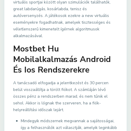
virtuális sportjai között olyan szimulációk találhatók,
great labdarúgás, kosárlabda, tenisz és
autóversenyzés. A játékosok ezekre a new virtuális
eseményekre fogadhatnak, amelyek tisztességes és
véletlenszerű kimenetelt ígérnek algoritmusok
alkalmazásával.
Mostbet Hu
Mobilalkalmazás Android
És Ios Rendszerekre
A tanácsadó elfogadja a jelentkezést és 30 percen
belül visszaállítja a törölt fiókot. A számláján lévő
összes pénz a rendszerben marad, és nem tűnik el
sehol. Akkor is lógnak the szerveren, ha a fiók-
helyreállítási időszak lejárt.
Mindegyik módszernek megvannak a sajátosságai,
így a felhasználók azt választják, amelyik leginkább