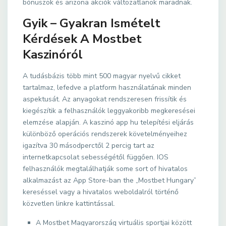
bónuszok és arizona akciók változatlanok maradnak.
Gyik – Gyakran Ismételt
Kérdések A Mostbet
Kaszinóról
A tudásbázis több mint 500 magyar nyelvű cikket
tartalmaz, lefedve a platform használatának minden
aspektusát. Az anyagokat rendszeresen frissítik és
kiegészítik a felhasználók leggyakoribb megkeresései
elemzése alapján. A kaszinó app hu telepítési eljárás
különböző operációs rendszerek követelményeihez
igazítva 30 másodperctől 2 percig tart az
internetkapcsolat sebességétől függően. IOS
felhasználók megtalálhatják some sort of hivatalos
alkalmazást az App Store-ban the „Mostbet Hungary”
kereséssel vagy a hivatalos weboldalról történő
közvetlen linkre kattintással.
A Mostbet Magyarország virtuális sportjai között