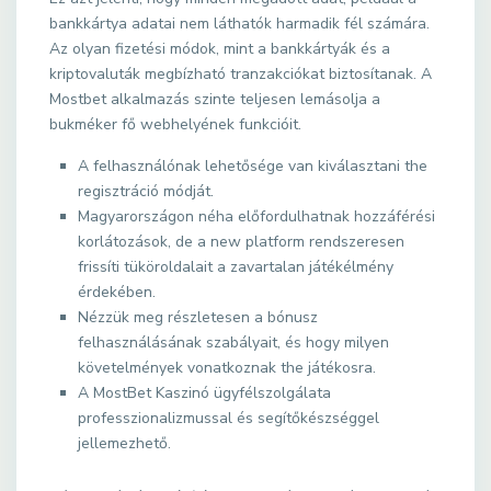
bankkártya adatai nem láthatók harmadik fél számára.
Az olyan fizetési módok, mint a bankkártyák és a
kriptovaluták megbízható tranzakciókat biztosítanak. A
Mostbet alkalmazás szinte teljesen lemásolja a
bukméker fő webhelyének funkcióit.
A felhasználónak lehetősége van kiválasztani the
regisztráció módját.
Magyarországon néha előfordulhatnak hozzáférési
korlátozások, de a new platform rendszeresen
frissíti tüköroldalait a zavartalan játékélmény
érdekében.
Nézzük meg részletesen a bónusz
felhasználásának szabályait, és hogy milyen
követelmények vonatkoznak the játékosra.
A MostBet Kaszinó ügyfélszolgálata
professzionalizmussal és segítőkészséggel
jellemezhető.