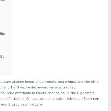
lità
 Su
bloccare arianne bonus di benvenuto; una promozione che offre
almeno 1 €. Il valore del reward viene accreditato
 viene effettuata la knorke ricarica, salvo che il giocatore
 dell’iscrizione. Gli appassionati di calcio, cricket o eSport non
i eventi tu cui scommettere.