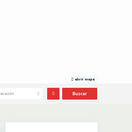
abrir mapa
eración