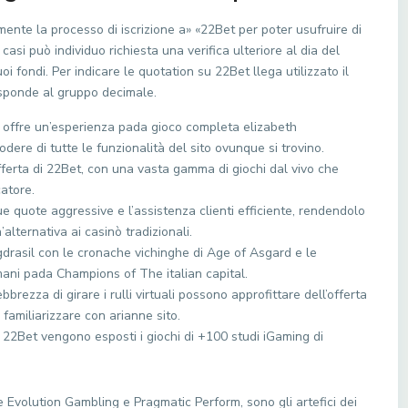
mente la processo di iscrizione a» «22Bet per poter usufruire di
 casi può individuo richiesta una verifica ulteriore al dia del
i fondi. Per indicare le quotation su 22Bet llega utilizzato il
risponde al gruppo decimale.
 offre un’esperienza pada gioco completa elizabeth
dere di tutte le funzionalità del sito ovunque si trovino.
’offerta di 22Bet, con una vasta gamma di giochi dal vivo che
catore.
ue quote aggressive e l’assistenza clienti efficiente, rendendolo
alternativa ai casinò tradizionali.
gdrasil con le cronache vichinghe di Age of Asgard e le
mani pada Champions of The italian capital.
bbrezza di girare i rulli virtuali possono approfittare dell’offerta
amiliarizzare con arianne sito.
 22Bet vengono esposti i giochi di +100 studi iGaming di
e Evolution Gambling e Pragmatic Perform, sono gli artefici dei