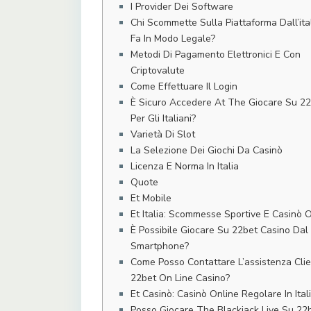
I Provider Dei Software
Chi Scommette Sulla Piattaforma Dall’ita
Fa In Modo Legale?
Metodi Di Pagamento Elettronici E Con
Criptovalute
Come Effettuare Il Login
È Sicuro Accedere At The Giocare Su 2
Per Gli Italiani?
Varietà Di Slot
La Selezione Dei Giochi Da Casinò
Licenza E Norma In Italia
Quote
Et Mobile
Et Italia: Scommesse Sportive E Casinò 
È Possibile Giocare Su 22bet Casino Dal
Smartphone?
Come Posso Contattare L’assistenza Clie
22bet On Line Casino?
Et Casinò: Casinò Online Regolare In Ital
Posso Giocare The Blackjack Live Su 22