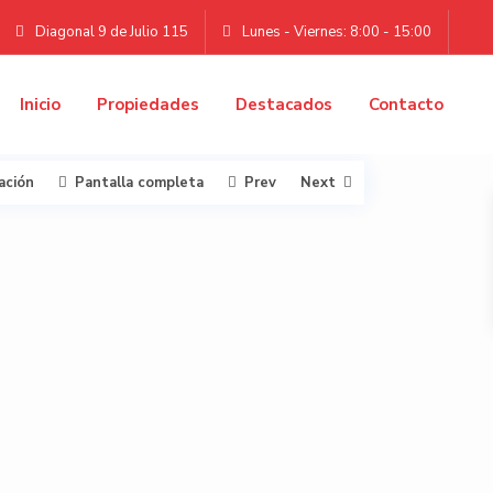
Diagonal 9 de Julio 115
Lunes - Viernes: 8:00 - 15:00
Inicio
Propiedades
Destacados
Contacto
ación
Pantalla completa
Prev
Next