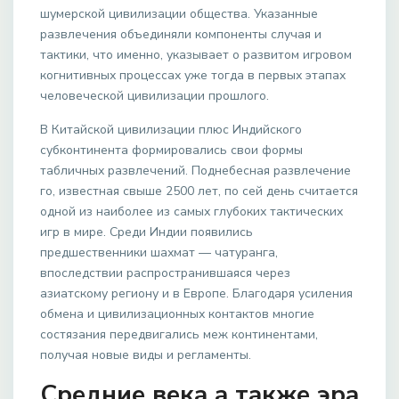
шумерской цивилизации общества. Указанные
развлечения объединяли компоненты случая и
тактики, что именно, указывает о развитом игровом
когнитивных процессах уже тогда в первых этапах
человеческой цивилизации прошлого.
В Китайской цивилизации плюс Индийского
субконтинента формировались свои формы
табличных развлечений. Поднебесная развлечение
го, известная свыше 2500 лет, по сей день считается
одной из наиболее из самых глубоких тактических
игр в мире. Среди Индии появились
предшественники шахмат — чатуранга,
впоследствии распространившаяся через
азиатскому региону и в Европе. Благодаря усиления
обмена и цивилизационных контактов многие
состязания передвигались меж континентами,
получая новые виды и регламенты.
Средние века а также эра