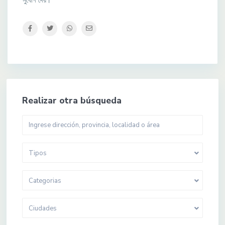
সুযোগ দেয়।
Realizar otra búsqueda
Tipos
Categorias
Ciudades