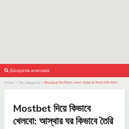
Búsqueda avanzada
Home
Sin categoría
Mostbet দিয়ে কিভাবে খেলবো: আস্থার ঘর কিভাবে তৈরি করবেন
Mostbet দিয়ে কিভাবে
খেলবো: আস্থার ঘর কিভাবে তৈরি