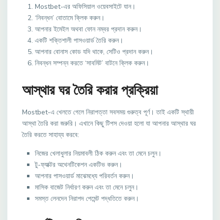
Mostbet-এর অফিসিয়াল ওয়েবসাইটে যান।
‘নিবন্ধন’ বোতামে ক্লিক করুন।
আপনার ইমেইল অথবা ফোন নম্বর প্রদান করুন।
একটি শক্তিশালী পাসওয়ার্ড তৈরি করুন।
আপনার বোনাস কোড যদি থাকে, সেটিও প্রদান করুন।
নিবন্ধন সম্পন্ন করতে ‘সাবমিট’ বাটনে ক্লিক করুন।
আস্থার ঘর তৈরি করার প্রক্রিয়া
Mostbet-এ খেলতে গেলে নিরাপত্তা সবসময় গুরুত্ব পূর্ণ। তাই একটি স্থায়ী
আস্থা তৈরি করা জরুরি। এখানে কিছু টিপস দেওয়া হলো যা আপনার আস্থার ঘর
তৈরি করতে সাহায্য করবে:
নিজের খেলাধুলার নিয়মাবলী ঠিক করুন এবং তা মেনে চলুন।
টু-ফ্যাক্টর অথেনটিকেশন একটিভ করুন।
আপনার পাসওয়ার্ড মাঝেমধ্যে পরিবর্তন করুন।
মাসিক বাজেট নির্ধারণ করুন এবং তা মেনে চলুন।
সমস্ত লেনদেন নিরাপদ পেমেন্ট পদ্ধতিতে করুন।