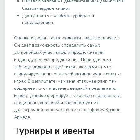
Перевод баллов на действительные деньги или
безвозмездные спины.
Доступность к особым турнирам и
предложениям.
Оценка игроков также содержит важное влияние.
Он дает возможность определить самых
активнейших участников и предложить им
индивидуальные предложения. Периодически
таблица лидеров апдейтится ежемесячно, что
стимулирует пользователей активно участвовать в
играх. В результате, чем значительнее ранг, тем
обширнее льгот и вознаграждений предлагается
игроку. Данное формирует здоровую соревнование
среди пользователей и способствует их
долгосрочной вовлеченности в платформу Казино
Армада.
Турниры и ивенты