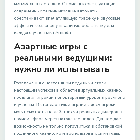
минимальных ставках. С помощью эксплуатации
современных техник игровые автоматы
обеспечивают впечатляющую графику и звуковые
эффекты, создавая уникальную обстановку для
каждого участника Armada.
Азартные игры с
реальными ведущими:
нужно ли испытывать
Развлечения с настоящими ведущими стали
настоящим успехом в области виртуальных казино,
предлагая игрокам неповторимый уровень реализма
и участия. В стандартными играми, здесь игроки
могут смотреть на действиями реальных дилеров в
прямом эфире через потоковое видео. Данное дает
возможность не только погрузиться в обстановкой
подлинного казино, но и воспользоваться методы,