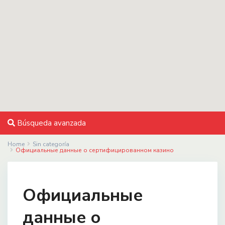
Búsqueda avanzada
Home
Sin categoría
Официальные данные о сертифицированном казино
Официальные
данные о