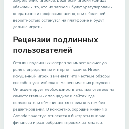
закреплению игроков. Ведь если игроки Армада
убеждены, то, что их запросы будут урегулированы
оперативно и профессионально, они с большей
вероятностью останутся на платформе и будут
дальше играть.
Рецензии подлинных
пользователей
Отзывы подлинных юзеров занимают ключевую
роль в определении интернет-казино. Игрок,
искушенный игрок, замечает, что честные обзоры
способствуют избежать мошеннических ресурсов.
Он акцентирует необходимость анализа отзывов на
самостоятельных площадках и сайтах, где
пользователи обмениваются своим опытом без
редактирования. В конкретно, хорошие мнения о
Armada зачастую относятся к быстроты вывода
финансов и разнообразия игровых автоматов.