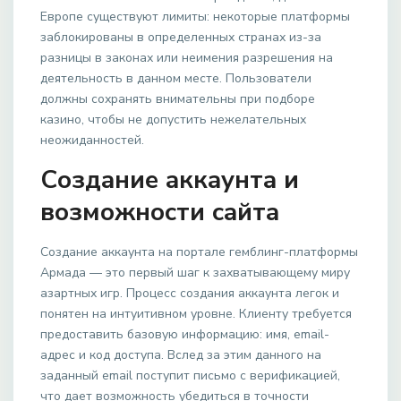
Европе существуют лимиты: некоторые платформы
заблокированы в определенных странах из-за
разницы в законах или неимения разрешения на
деятельность в данном месте. Пользователи
должны сохранять внимательны при подборе
казино, чтобы не допустить нежелательных
неожиданностей.
Создание аккаунта и
возможности сайта
Создание аккаунта на портале гемблинг-платформы
Армада — это первый шаг к захватывающему миру
азартных игр. Процесс создания аккаунта легок и
понятен на интуитивном уровне. Клиенту требуется
предоставить базовую информацию: имя, email-
адрес и код доступа. Вслед за этим данного на
заданный email поступит письмо с верификацией,
что дает возможность убедиться в точности