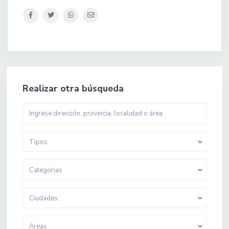
Realizar otra búsqueda
Tipos
Categorias
Ciudades
Areas