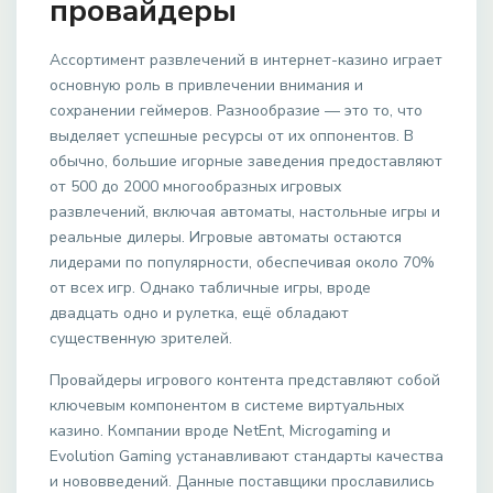
провайдеры
Ассортимент развлечений в интернет-казино играет
основную роль в привлечении внимания и
сохранении геймеров. Разнообразие — это то, что
выделяет успешные ресурсы от их оппонентов. В
обычно, большие игорные заведения предоставляют
от 500 до 2000 многообразных игровых
развлечений, включая автоматы, настольные игры и
реальные дилеры. Игровые автоматы остаются
лидерами по популярности, обеспечивая около 70%
от всех игр. Однако табличные игры, вроде
двадцать одно и рулетка, ещё обладают
существенную зрителей.
Провайдеры игрового контента представляют собой
ключевым компонентом в системе виртуальных
казино. Компании вроде NetEnt, Microgaming и
Evolution Gaming устанавливают стандарты качества
и нововведений. Данные поставщики прославились