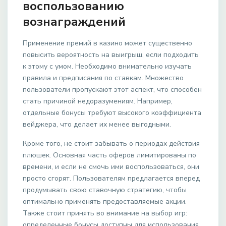
воспользованию
вознаграждений
Применение премий в казино может существенно
повысить вероятность на выигрыш, если подходить
к этому с умом. Необходимо внимательно изучать
правила и предписания по ставкам. Множество
пользователи пропускают этот аспект, что способен
стать причиной недоразумениям. Например,
отдельные бонусы требуют высокого коэффициента
вейджера, что делает их менее выгодными.
Кроме того, не стоит забывать о периодах действия
плюшек. Основная часть оферов лимитированы по
времени, и если не смочь ими воспользоваться, они
просто сгорят. Пользователям предлагается вперед
продумывать свою ставочную стратегию, чтобы
оптимально применять предоставляемые акции.
Также стоит принять во внимание на выбор игр:
определенные бонусы доступны для использования