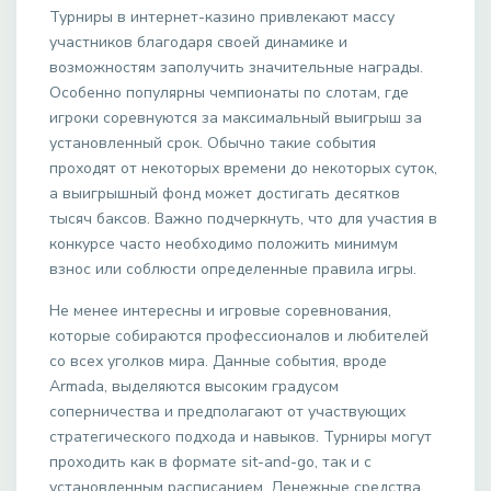
Турниры в интернет-казино привлекают массу
участников благодаря своей динамике и
возможностям заполучить значительные награды.
Особенно популярны чемпионаты по слотам, где
игроки соревнуются за максимальный выигрыш за
установленный срок. Обычно такие события
проходят от некоторых времени до некоторых суток,
а выигрышный фонд может достигать десятков
тысяч баксов. Важно подчеркнуть, что для участия в
конкурсе часто необходимо положить минимум
взнос или соблюсти определенные правила игры.
Не менее интересны и игровые соревнования,
которые собираются профессионалов и любителей
со всех уголков мира. Данные события, вроде
Armada, выделяются высоким градусом
соперничества и предполагают от участвующих
стратегического подхода и навыков. Турниры могут
проходить как в формате sit-and-go, так и с
установленным расписанием. Денежные средства