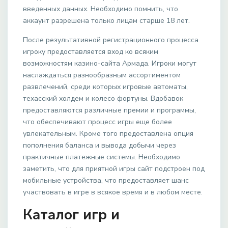
введенных данных. Необходимо помнить, что
аккаунт разрешена только лицам старше 18 лет.
После результативной регистрационного процесса
игроку предоставляется вход ко всяким
возможностям казино-сайта Армада. Игроки могут
наслаждаться разнообразным ассортиментом
развлечений, среди которых игровые автоматы,
техасский холдем и колесо фортуны. Вдобавок
предоставляются различные премии и программы,
что обеспечивают процесс игры еще более
увлекательным. Кроме того предоставлена опция
пополнения баланса и вывода добычи через
практичные платежные системы. Необходимо
заметить, что для приятной игры сайт подстроен под
мобильные устройства, что предоставляет шанс
участвовать в игре в всякое время и в любом месте.
Каталог игр и