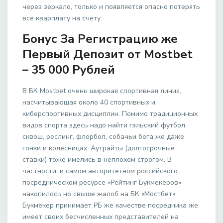
через зеркало, только и появляется опасно потерять
все кварплату на счету.
Бонус За Регистрацию же
Первый Депозит от Mostbet
– 35 000 Рублей
В БК Mostbet очень широкая спортивная линия,
насчитывающая около 40 спортивных и
киберспортивных дисциплин. Помимо традиционных
видов спорта здесь надо найти гэльский футбол,
сквош, реслинг, флорбол, собачьи бега же даже
гонки и колесницах. Аутрайты (долгосрочные
ставки) тоже имелись в неплохом строгом. В
частности, и самом авторитетном российского
посредническом ресурсе «Рейтинг Букмекеров»
накопилось но свыше жалоб на БК «Мостбет».
Букмекер принимает РБ же качестве посредника же
имеет своих бесчисленных представителей на