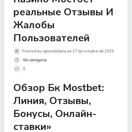
реальные Отзывы И
Жалобы
Пользователей
Posted by rginmobiliaria on 27 de octubre de 2025
Sin categoría
0
Обзор Бк Mostbet:
Линия, Отзывы,
Бонусы, Онлайн-
ставки»