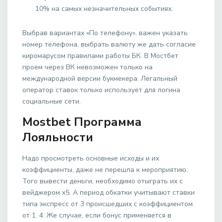
10% на самых незначительных событиях.
Выбрав вариантах «По телефону», важен указать
номер телефона, выбрать валюту же дать согласие
киромарусом правилами работы БК. В Мостбет
проем через ВК невозможен только на
международной версии букмекера. Легальный
оператор ставок только использует для логина
социальные сети.
Mostbet Программа
Лояльности
Надо просмотреть основные исходы и их
коэффициенты, даже не перешла к мероприятию.
Того вывести деньги, необходимо отыграть их с
вейджером х5. А период обкатки учитывают ставки
типа экспресс от 3 происшедших с коэффициентом
от 1. 4. Же случае, если бонус применяется в