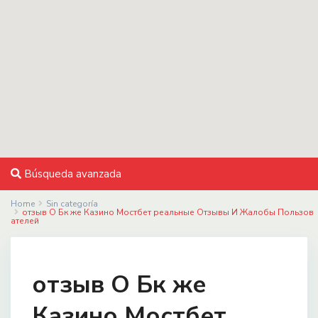
Búsqueda avanzada
Home
Sin categoría
отзыв О Бк же Казино Мостбет реальные Отзывы И Жалобы Пользов
ателей
отзыв О Бк же
Казино Мостбет