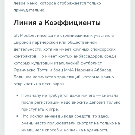
левое меню, которое отображается только
принудительно.
Линия а Коэффициенты
БК Mostbet никогда не стремившийся к участию и
широкой партнерской или общественной
деятельности, хотя не имеет крупных спонсорских
контрактов. Но имеет крутых амбассадоров, среди
которых культовый итальянский футболист
Франческо Тотти и боец MMA Нариман Аббасов.
Большое количество трансляций, которые можно
открывать на весь экран.
Поначалу не требуется даже ничего — сначала
после регистрации надо вносить депозит только
приступать к игре.
Что исключением вывода средств, то здесь
очень часто пользователи смотрят не только на
имевшиеся способы, но же» «а надежность