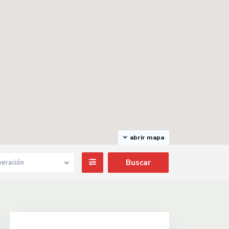
abrir mapa
eración