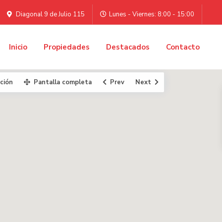
Diagonal 9 de Julio 115
Lunes - Viernes: 8:00 - 15:00
Inicio
Propiedades
Destacados
Contacto
ación
Pantalla completa
Prev
Next