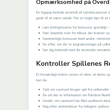
Opmærksomhed på Overdr
En hyppig metode anvendt af svindelcasinoer e
gode til at være sande. Her er nogle tips til at 
Læs betingelserne for bonusser grundigt – o
Vær skeptisk over for tilbud, der kræver us
Sammenlign bonusser med andre, velreno
Se efter, om der er begrænsninger på udbe
Gør dig bekendt med de anvendte omsætni
Kontroller Spillenes 
Et troværdigt online casino vil sikre, at deres 
kan du:
Tjek om casinoet bruger spil fra velkendte
Se om der er information om Random Numb
Vurdér, om casinoet har fået auditeret dere
Søg efter anmeldelser fra tidligere spiller