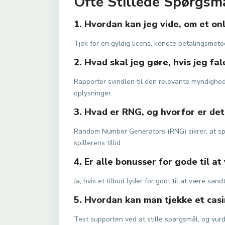
Ofte Stillede Spørgsm
1. Hvordan kan jeg vide, om et onl
Tjek for en gyldig licens, kendte betalingsmetod
2. Hvad skal jeg gøre, hvis jeg fal
Rapporter svindlen til den relevante myndighed
oplysninger.
3. Hvad er RNG, og hvorfor er det
Random Number Generators (RNG) sikrer, at spilr
spillerens tillid.
4. Er alle bonusser for gode til a
Ja, hvis et tilbud lyder for godt til at være sa
5. Hvordan kan man tjekke et cas
Test supporten ved at stille spørgsmål, og vu