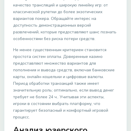
качество трансляций и широкую линейку игр: от
классической рулетки до более экзотических
вариантов покера. Обращайте интерес на
доступность демонстрационных версий
развлечений, которые предоставляют шанс познать
особенностями без риска потери средств.
Не менее существенным критерием становится
простота систем оплаты. Доверенные казино
предоставляют множество вариантов для
пополнения и вывода средств, включая банковские
карты, онлайн-кошельки и цифровые валюты.
Период обработки транзакций также имеет
значительную роль; оптимально, если вывод денег
требует не более 24 ч.. Учитывая эти аспекты,
игроки в состоянии выбрать платформу, что
гарантирует безопасный и комфортный игровой
процесс.
Анализ юзерского