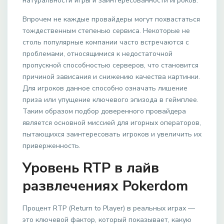
натуральности игры и заинтересованности игроков.
Впрочем не каждые провайдеры могут похвастаться
тождественным степенью сервиса. Некоторые не
столь популярные компании часто встречаются с
проблемами, относящимися к недостаточной
пропускной способностью серверов, что становится
причиной зависания и снижению качества картинки.
Для игроков данное способно означать лишение
приза или упущение ключевого эпизода в геймплее.
Таким образом подбор доверенного провайдера
является основной миссией для игорных операторов,
пытающихся заинтересовать игроков и увеличить их
приверженность.
Уровень RTP в лайв
развлечениях Pokerdom
Процент RTP (Return to Player) в реальных играх —
это ключевой фактор, который показывает, какую