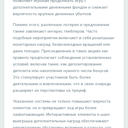
позволяет игрокам продолжать игру с
дополнительными денежными фондом и снижает
вероятность крупных денежных убытков.
Помимо этого, различные лотереи и предложения
также завлекают интерес гемблеров. Часто
подобные мероприятия включают в себя розыгрыши
монетарных наград, безвозмездных вращений или
даже поездок. Присоединение в таких акциях как
правило предполагает соблюдения установленных
условий, включая такие, как депозитирование
депозита или накопление нужного числа бонусов.
Это стимулирует участников быть более
деятельными и вовлеченными, что в свою очередь
расширяет их перспективы на триумф.
Указанные системы не только повышают верность
клиентов, но и превращают ход игры более
захватывающим. Интерактивные элементы и шанс
выигрыша дополнительных наград обеспечивают
неповторимую обстановку волнения и радости, что