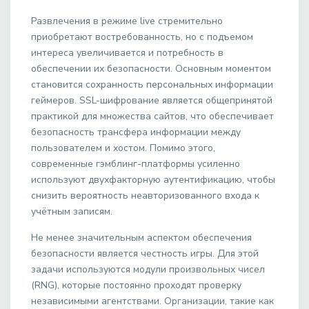
Развлечения в режиме live стремительно
приобретают востребованность, но с подъемом
интереса увеличивается и потребность в
обеспечении их безопасности. Основным моментом
становится сохранность персональных информации
геймеров. SSL-шифрование является общепринятой
практикой для множества сайтов, что обеспечивает
безопасность трансфера информации между
пользователем и хостом. Помимо этого,
современные гэмблинг-платформы усиленно
используют двухфакторную аутентификацию, чтобы
снизить вероятность неавторизованного входа к
учётным записям.
Не менее значительным аспектом обеспечения
безопасности является честность игры. Для этой
задачи используются модули произвольных чисел
(RNG), которые постоянно проходят проверку
независимыми агентствами. Организации, такие как