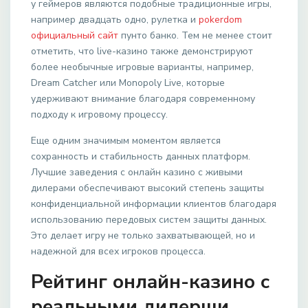
у геймеров являются подобные традиционные игры,
например двадцать одно, рулетка и
pokerdom
официальный сайт
пунто банко. Тем не менее стоит
отметить, что live-казино также демонстрируют
более необычные игровые варианты, например,
Dream Catcher или Monopoly Live, которые
удерживают внимание благодаря современному
подходу к игровому процессу.
Еще одним значимым моментом является
сохранность и стабильность данных платформ.
Лучшие заведения с онлайн казино с живыми
дилерами обеспечивают высокий степень защиты
конфиденциальной информации клиентов благодаря
использованию передовых систем защиты данных.
Это делает игру не только захватывающей, но и
надежной для всех игроков процесса.
Рейтинг онлайн-казино с
реальными дилерши.