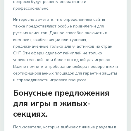
вопросы будут решены оперативно и
профессионально.
Интересно заметить, что определённые сайты
также предоставляют особые привилегии для
русских клиентов. Данное способно включать в
комплект, особые акции или турниры,
предназначенные только для участников из стран
СНГ. Эти оферы сделают геймплей не только
увлекательной, но и более выгодной для игроков.
Важно помнить о требовании выбора проверенных и
сертифицированных площадок для гарантии защиты
и справедливости игрового процесса.
Бонусные предложения
для игры в живых-
секциях.
Пользователи, которые выбирают живые разделы в