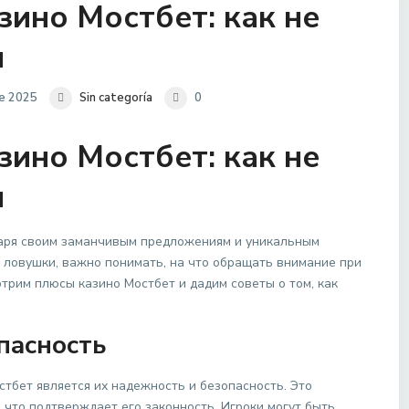
ино Мостбет: как не
и
de 2025
Sin categoría
0
ино Мостбет: как не
и
даря своим заманчивым предложениям и уникальным
 ловушки, важно понимать, на что обращать внимание при
отрим плюсы казино Мостбет и дадим советы о том, как
пасность
тбет является их надежность и безопасность. Это
 что подтверждает его законность. Игроки могут быть