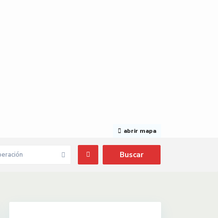
abrir mapa
eración