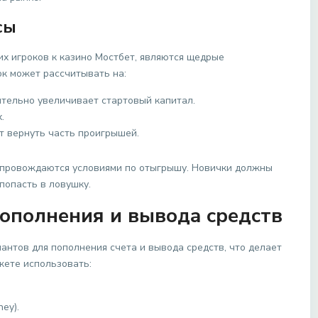
сы
х игроков к казино Мостбет, являются щедрые
к может рассчитывать на:
ительно увеличивает стартовый капитал.
.
ет вернуть часть проигрышей.
сопровождаются условиями по отыгрышу. Новички должны
попасть в ловушку.
пополнения и вывода средств
антов для пополнения счета и вывода средств, что делает
жете использовать:
ey).