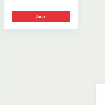
Buscar