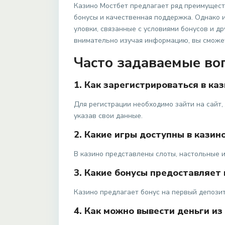
Казино Мостбет предлагает ряд преимуществ
бонусы и качественная поддержка. Однако 
уловки, связанные с условиями бонусов и д
внимательно изучая информацию, вы сможет
Часто задаваемые во
1. Как зарегистрироваться в ка
Для регистрации необходимо зайти на сайт,
указав свои данные.
2. Какие игры доступны в казин
В казино представлены слоты, настольные 
3. Какие бонусы предоставляет 
Казино предлагает бонус на первый депозит
4. Как можно вывести деньги из