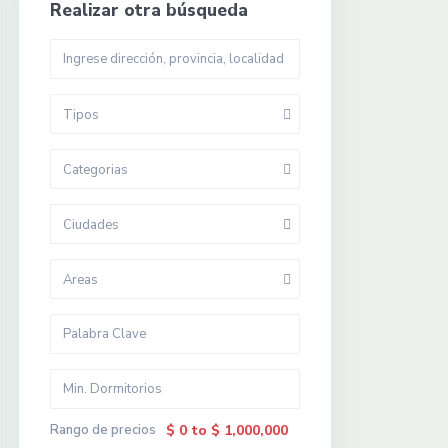
Realizar otra búsqueda
Tipos
Categorias
Ciudades
Areas
Rango de precios
$ 0 to $ 1,000,000