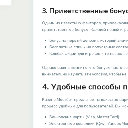
3. Приветственные бону
Одним из известных факторов, привлекающи
приветственные бонусы. Каждый новый игро
Бонус на первый депозит, который знач
Бесплатные спины на популярных слотах
Кэшбэк-акции для игроков, что позволя
Однако важно помнить, что бонусы часто 
внимательно изучать эти условия, чтобы не 
4. Удобные способы 
Казино Мостбет предлагает множество вари
процесс удобным для пользователей. Вы мо
Банковские карты (Visa, MasterCard).
Электронные кошельки (Qiwi, Yandex.Mon