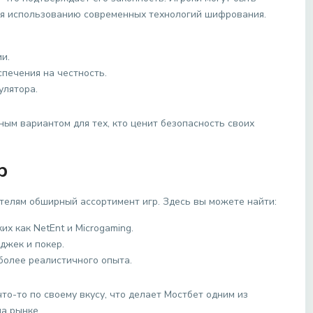
ря использованию современных технологий шифрования.
и.
печения на честность.
улятора.
ым вариантом для тех, кто ценит безопасность своих
р
телям обширный ассортимент игр. Здесь вы можете найти:
их как NetEnt и Microgaming.
джек и покер.
более реалистичного опыта.
то-то по своему вкусу, что делает Мостбет одним из
а рынке.