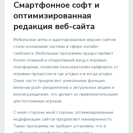
Смартфонное софт и
оптимизированная
редакция веб-сайта
Мобильные аппы и адаптированные версии сайтов
стали основными частями в сфере онлайн-
гэмблинга. Мобильные программы предоставляют
более плавный и оперативный вход к игровым
платформам, позволяя пользователям кайфовать от
игровым процессом в где угодно и в когда угодно.
Оные часто предлагают уникальные функции,
включая push-уведомления о актуальных акциях и
вознаграждениях, что делает их привлекательными
для постоянных игроков.
С иной стороны иной стороны, оптимизированные
модификации сайтов предлагают маневренность.
Такие программы не требуют установки, что в
особенности комфортно для клиентов с