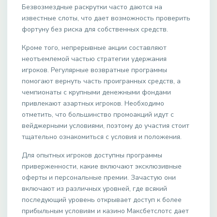
Безвозмездные раскрутки часто даются на
известные слоты, что дает возможность проверить
фортуну без риска для собственных средств.
Кроме того, непрерывные акции составляют
неотъемлемой частью стратегии удержания
игроков. Регулярные возвратные программы
помогают вернуть часть проигранных средств, а
чемпионаты с крупными денежными фондами
привлекают азартных игроков. Необходимо
отметить, что большинство промоакций идут с
вейджерными условиями, поэтому до участия стоит
тщательно ознакомиться с условия и положения.
Для опытных игроков доступны программы
приверженности, какие включают эксклюзивные
оферты и персональные премии. Зачастую они
включают из различных уровней, где всякий
последующий уровень открывает доступ к более
прибыльным условиям и казино Максбетслотс дает