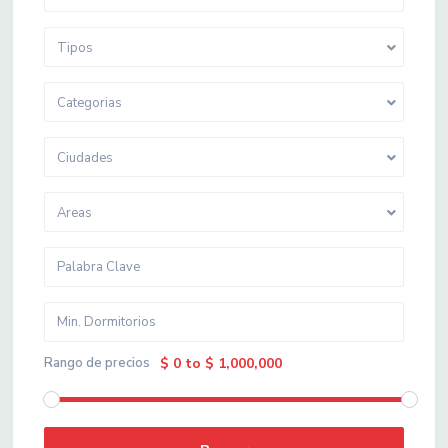
Tipos
Categorias
Ciudades
Areas
Rango de precios
$ 0 to $ 1,000,000