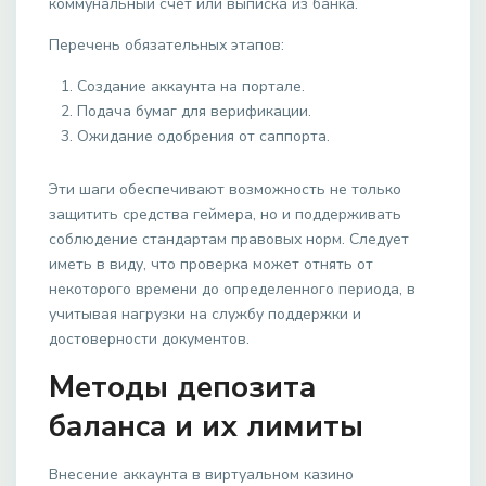
коммунальный счет или выписка из банка.
Перечень обязательных этапов:
Создание аккаунта на портале.
Подача бумаг для верификации.
Ожидание одобрения от саппорта.
Эти шаги обеспечивают возможность не только
защитить средства геймера, но и поддерживать
соблюдение стандартам правовых норм. Следует
иметь в виду, что проверка может отнять от
некоторого времени до определенного периода, в
учитывая нагрузки на службу поддержки и
достоверности документов.
Методы депозита
баланса и их лимиты
Внесение аккаунта в виртуальном казино