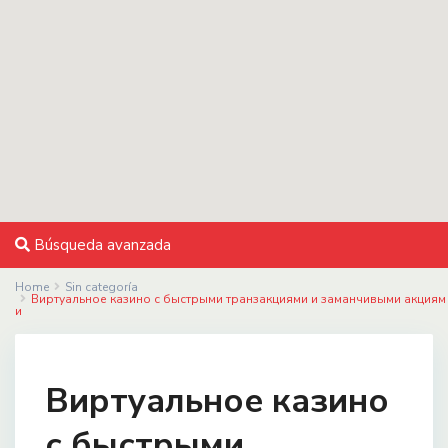
Búsqueda avanzada
Home
Sin categoría
Виртуальное казино с быстрыми транзакциями и заманчивыми акциям
и
Виртуальное казино
с быстрыми