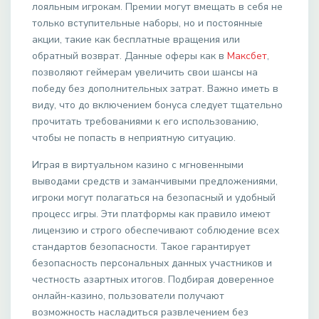
лояльным игрокам. Премии могут вмещать в себя не
только вступительные наборы, но и постоянные
акции, такие как бесплатные вращения или
обратный возврат. Данные оферы как в
Максбет
,
позволяют геймерам увеличить свои шансы на
победу без дополнительных затрат. Важно иметь в
виду, что до включением бонуса следует тщательно
прочитать требованиями к его использованию,
чтобы не попасть в неприятную ситуацию.
Играя в виртуальном казино с мгновенными
выводами средств и заманчивыми предложениями,
игроки могут полагаться на безопасный и удобный
процесс игры. Эти платформы как правило имеют
лицензию и строго обеспечивают соблюдение всех
стандартов безопасности. Такое гарантирует
безопасность персональных данных участников и
честность азартных итогов. Подбирая доверенное
онлайн-казино, пользователи получают
возможность насладиться развлечением без