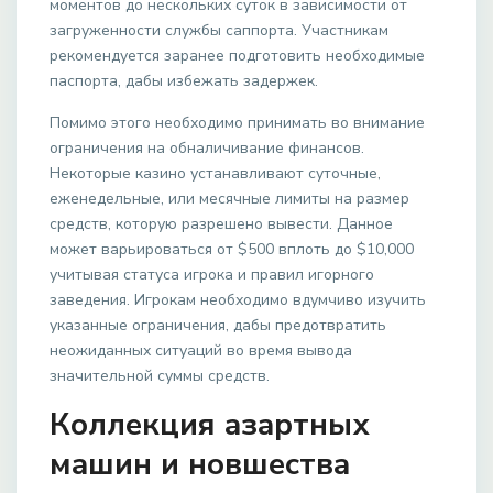
моментов до нескольких суток в зависимости от
загруженности службы саппорта. Участникам
рекомендуется заранее подготовить необходимые
паспорта, дабы избежать задержек.
Помимо этого необходимо принимать во внимание
ограничения на обналичивание финансов.
Некоторые казино устанавливают суточные,
еженедельные, или месячные лимиты на размер
средств, которую разрешено вывести. Данное
может варьироваться от $500 вплоть до $10,000
учитывая статуса игрока и правил игорного
заведения. Игрокам необходимо вдумчиво изучить
указанные ограничения, дабы предотвратить
неожиданных ситуаций во время вывода
значительной суммы средств.
Коллекция азартных
машин и новшества