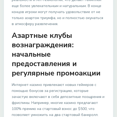
еще более увлекательным и натуральным. В конце
концов игроки могут получать удовольствие от не
только азартом триумфа, но и полностью окунаться
в атмосферу развлечения.
Азартные клубы
вознаграждения:
начальные
предоставления и
регулярные промоакции
Интернет-казино привлекают новых геймеров с
помощью бонусов за регистрацию, которые
зачастую включают в себя депозитные поощрения и
фриспины. Например, многие казино предлагают
100% премию на стартовый взнос до $500, что
позволяет умножить на два стартовый банкролл.