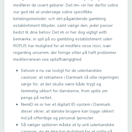
medfører de uvant gebyrer. Det im» «or her derfor sobre
our god idé at undersøge sobre specifikke
betalingsmetoder, och det pågældende gambling
establishment tilbyder, samt vælge den, jeder passer
bedst til dine behov. Det im or her dog vigtigt with
bemærke, in spil på ou gambling establishment uden
ROFUS har mulighed for at medføre visse risici, især
regarding unserem, der forrige sitter på haft problemer
mediterranean sea spilafhængighed.
Selvom e nu var lovligt for de udenlandske
casinoer, at reklamere i Danmark så ville regeringen
sørge for, at det skulle være både trygt og
temmelig sikkert for danskerne, from spille om
penge på nettet.
NemID im or her et digitalt ID-system i Danmark,
dieser sikrer, at danske brugere kan logge sikkert
ind på offentlige og personal tjenester.
Så vælger spilleren måske at ty unti udenlandske
casinoer, da de ikke har mulighed for at spille på