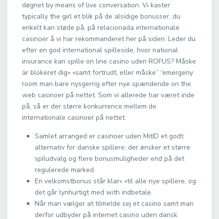
døgnet by means of live conversation. Vi kaster
typically the girl et blik på de alsidige bonusser, du
enkelt kan støde på, på relacionada internationale
casinoer å vi har rekommanderet her på siden. Leder du
efter en god international spilleside, hvor national
insurance kan spille on line casino uden ROFUS? Måske
är blokeret dig» «samt fortrudt, eller måske” “emergeny
room man bare nysgerrig efter nye spændende on the
web casinoer på nettet. Som vi allerede har været inde
på, så er der større konkurrence mellem de
internationale casinoer på nettet.
Samlet arranged er casinoer uden MitID et godt
alternativ for danske spillere, der ønsker et større
spiludvalg og flere bonusmuligheder end på det
regulerede marked.
En velkomstbonus står klar» «til alle nye spillere, og
det går lynhurtigt med with indbetale.
Når man vælger at tilmelde sej et casino samt man
derfor udbyder på internet casino uden dansk