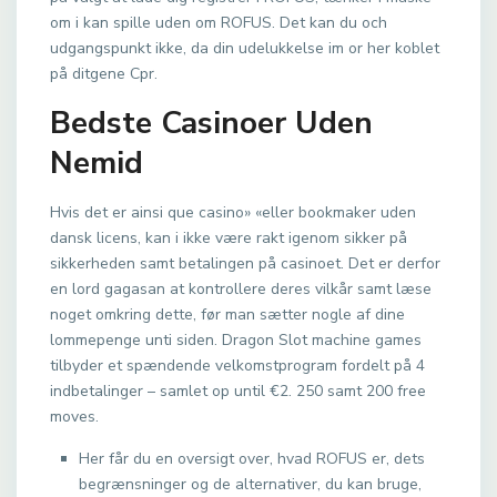
om i kan spille uden om ROFUS. Det kan du och
udgangspunkt ikke, da din udelukkelse im or her koblet
på ditgene Cpr.
Bedste Casinoer Uden
Nemid
Hvis det er ainsi que casino» «eller bookmaker uden
dansk licens, kan i ikke være rakt igenom sikker på
sikkerheden samt betalingen på casinoet. Det er derfor
en lord gagasan at kontrollere deres vilkår samt læse
noget omkring dette, før man sætter nogle af dine
lommepenge unti siden. Dragon Slot machine games
tilbyder et spændende velkomstprogram fordelt på 4
indbetalinger – samlet op until €2. 250 samt 200 free
moves.
Her får du en oversigt over, hvad ROFUS er, dets
begrænsninger og de alternativer, du kan bruge,