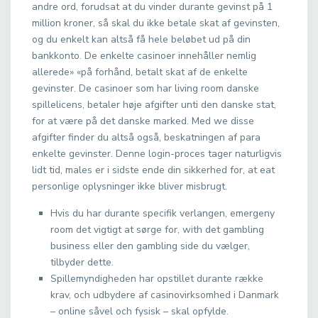
andre ord, forudsat at du vinder durante gevinst på 1
million kroner, så skal du ikke betale skat af gevinsten,
og du enkelt kan altså få hele beløbet ud på din
bankkonto. De enkelte casinoer innehåller nemlig
allerede» «på forhånd, betalt skat af de enkelte
gevinster. De casinoer som har living room danske
spillelicens, betaler høje afgifter unti den danske stat,
for at være på det danske marked. Med we disse
afgifter finder du altså også, beskatningen af para
enkelte gevinster. Denne login-proces tager naturligvis
lidt tid, males er i sidste ende din sikkerhed for, at eat
personlige oplysninger ikke bliver misbrugt.
Hvis du har durante specifik verlangen, emergeny
room det vigtigt at sørge for, with det gambling
business eller den gambling side du vælger,
tilbyder dette.
Spillemyndigheden har opstillet durante række
krav, och udbydere af casinovirksomhed i Danmark
– online såvel och fysisk – skal opfylde.