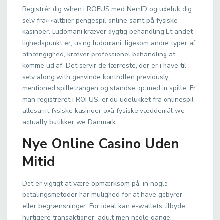
Registrér dig when i ROFUS med NemID og udeluk dig
selv fra» «altbier pengespil online samt på fysiske
kasinoer. Ludomani kræver dygtig behandling Et andet
lighedspunkt er, using ludomani, ligesom andre typer af
afhængighed, kræver professionel behandling at
komme ud af. Det servir de færreste, der er i have til
selv along with genvinde kontrollen previously
mentioned spilletrangen og standse op med in spille. Er
man registreret i ROFUS, er du udelukket fra onlinespil,
allesamt fysiske kasinoer oxå fysiske væddemål we
actually butikker we Danmark.
Nye Online Casino Uden
Mitid
Det er vigtigt at være opmærksom på, in nogle
betalingsmetoder har mulighed for at have gebyrer
eller begrænsninger. For ideal kan e-wallets tilbyde
hurtigere transaktioner, adult men nogle gange