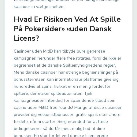
kasinoer in vælge imellem.
Hvad Er Risikoen Ved At Spille
På Pokersider» «uden Dansk
Licens?
Casinoer uden MitID kan tilbyde pure generøse
kampagner, herunder flere free rotates, fordi de ikke er
begrænset af de danske Spillemyndighedens regler.
Mens danske casinoer har strenge begrænsninger på
bonusstørrelser, kan internationale platforme give dig
hundredvis af spins, hvilket er en menig fordel for
spillere, der elsker spilleautomater. Tjek
kampagnesiden intended for spændende tilbud som
casino uden MitID free rounds! Mange af disse casinoer
provider dig velkomstbonusser, gratis spins eller andre
fordele, når ni starter. Sørg intended for at læse
betingelserne, så du får mest muligt ud af dine
bonusser. En stor fordel ved danske licenserede