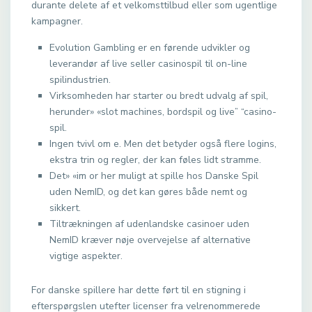
durante delete af et velkomsttilbud eller som ugentlige
kampagner.
Evolution Gambling er en førende udvikler og
leverandør af live seller casinospil til on-line
spilindustrien.
Virksomheden har starter ou bredt udvalg af spil,
herunder» «slot machines, bordspil og live” “casino-
spil.
Ingen tvivl om e. Men det betyder også flere logins,
ekstra trin og regler, der kan føles lidt stramme.
Det» «im or her muligt at spille hos Danske Spil
uden NemID, og det kan gøres både nemt og
sikkert.
Tiltrækningen af udenlandske casinoer uden
NemID kræver nøje overvejelse af alternative
vigtige aspekter.
For danske spillere har dette ført til en stigning i
efterspørgslen utefter licenser fra velrenommerede