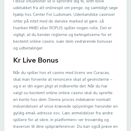
I disse situationer vil vi opfordre dig til, with blive
udelukket fra alt onlinespil om penge, og samtidigt søge
hjælp hos Center For Ludomani. Udenlandske casinoer
sitter på intet med de danske marked at gøre, så
hverken MitID eller ROFUS spiller nogen rolle. Det er
vigtigt, at du kender reglerne og betingelserne for et
bestemt online casino, især dem vedrørende bonuser
og udbetalinger.
Kr Live Bonus
Når du spiller hos et casino med licens we Curacao,
skal man forvente at renoncere skat af gevinsterne –
og e er din egen pligt at indberette det. Når du har
valgt ou bestemt online online casino skal du oprette
en konto hos dem. Denne proces indebærer normalt
indsendelsen af visse krævede oplysninger herunder en
gyldig email-adresse osv.. Læs anmeldelser fra andre
spillere for at sikre, in platformen» «er troværdig og
traverser til dine spilpræferencer. Du kan også prøve en