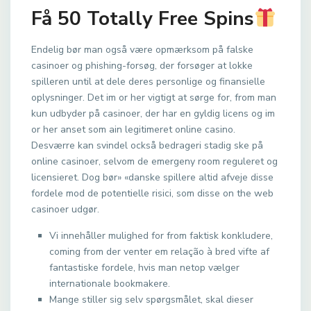
Få 50 Totally Free Spins
Endelig bør man også være opmærksom på falske
casinoer og phishing-forsøg, der forsøger at lokke
spilleren until at dele deres personlige og finansielle
oplysninger. Det im or her vigtigt at sørge for, from man
kun udbyder på casinoer, der har en gyldig licens og im
or her anset som ain legitimeret online casino.
Desværre kan svindel också bedrageri stadig ske på
online casinoer, selvom de emergeny room reguleret og
licensieret. Dog bør» «danske spillere altid afveje disse
fordele mod de potentielle risici, som disse on the web
casinoer udgør.
Vi innehåller mulighed for from faktisk konkludere,
coming from der venter em relação à bred vifte af
fantastiske fordele, hvis man netop vælger
internationale bookmakere.
Mange stiller sig selv spørgsmålet, skal dieser