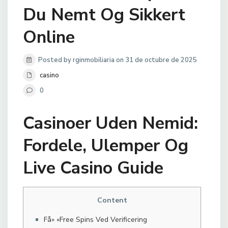
Du Nemt Og Sikkert
Online
Posted by rginmobiliaria on 31 de octubre de 2025
casino
0
Casinoer Uden Nemid:
Fordele, Ulemper Og
Live Casino Guide
Content
Få» «Free Spins Ved Verificering