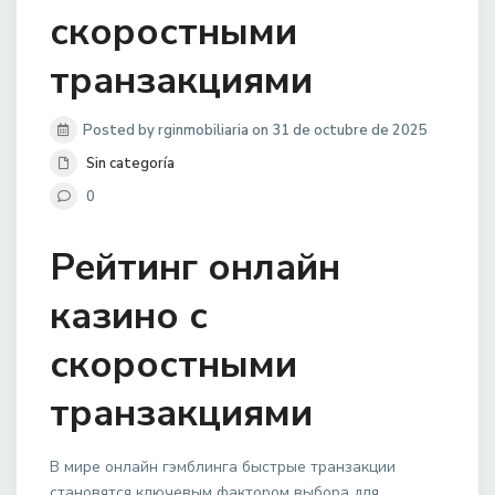
скоростными
транзакциями
Posted by rginmobiliaria on 31 de octubre de 2025
Sin categoría
0
Рейтинг онлайн
казино с
скоростными
транзакциями
В мире онлайн гэмблинга быстрые транзакции
становятся ключевым фактором выбора для