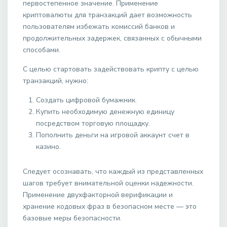
первостепенное значение. Применение
криптовалюты для транзакций дает возможность
пользователям избежать комиссий банков и
продолжительных задержек, связанных с обычными
способами.
С целью стартовать задействовать крипту с целью
транзакций, нужно:
Создать цифровой бумажник.
Купить необходимую денежную единицу
посредством торговую площадку.
Пополнить деньги на игровой аккаунт счет в
казино.
Следует осознавать, что каждый из представленных
шагов требует внимательной оценки надежности.
Применение двухфакторной верификации и
хранение кодовых фраз в безопасном месте — это
базовые меры безопасности.