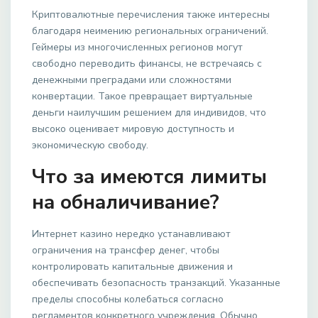
Криптовалютные перечисления также интересны
благодаря неимению региональных ограничений.
Геймеры из многочисленных регионов могут
свободно переводить финансы, не встречаясь с
денежными преградами или сложностями
конвертации. Такое превращает виртуальные
деньги наилучшим решением для индивидов, что
высоко оценивает мировую доступность и
экономическую свободу.
Что за имеются лимиты
на обналичивание?
Интернет казино нередко устанавливают
ограничения на трансфер денег, чтобы
контролировать капитальные движения и
обеспечивать безопасность транзакций. Указанные
пределы способны колебаться согласно
регламентов конкретного учреждения. Обычно