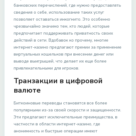
банковских перечислений, где нужно предоставлять
сведения о себе, использование таких услуг
позволяет оставаться инкогнито. Это особенно
чрезвычайно значимо тем, кто людей, которые
предпочитает поддерживать приватность своих
действий в сети. Вдобавок ко прочему, многие
интернет-казино предлагают премии за применение
виртуальных кошельков при внесении денег или
выводе выигрышей, что делает их еще более
привлекательными для игроков.
Транзакции в цифровой
валюте
Биткоиновые переводы становятся все более
популярными из-за своей скорости и защищенности.
Эти предлагают исключительные преимущества, в
частности в области интернет-казино, где
анонимность и быстрые операции имеют