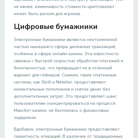
не менее, изменчивость стоимости криптовалют
может быть риском для игроков.
Цифровые бумажники
Электронные бумажники являются неотъемлемой
частью нынешнего сферы денежных транзакций,
особенно в сфере онлайн казино. Эта известность
связана с быстрой скоростью обработки платежей и
безопасностью, что превращает их в отличный
вариант для геймеров. Скажем, такие платежные
системы, как Skrill и Neteller, предоставляют
моментальные пополнения и снятие денег без
дополнительных затрат. Это предоставляет шанс
пользователям сконцентрироваться на процессе
Максбет казино, не беспокоясь о финансовых
задержках.
Вдобавок, электронные бумажники предоставляют
секретность операций. В различие от традиционных