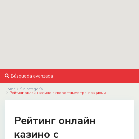
Búsqueda avanzada
Home
Sin categoría
Рейтинг онлайн казино с скоростными транзакциями
Рейтинг онлайн
казино с