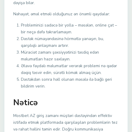
dəyişə bilər.
Nəhayət, əməl etməli olduğunuz ən önəmli qaydalar:
Probleminizi sadəcə bir yolla – məsələn, online çat –
bir neçə dəfə təkrarlamayın.
Dəstək nümayəndəsinə hörmətlə yanaşın, bu,
qarşılıqlı anlaşmanı artırır.
Müraciət zamanı şəxsiyyətinizi təsdiq edən
məlumatları hazır saxlayın.
Əlavə faydalı məlumatlar verərək problemi nə qədər
dəqiq təsvir edin, sürətli kömək almaq üçün.
Dəstəkdən sonra həll olunan məsələ ilə bağlı geri
bildirim verin.
Nəticə
Mostbet AZ giriş zamanı müştəri dəstəyindən effektiv
istifadə etmək platformada qarşılaşılan problemlərin tez
və rahat həllini təmin edir. Doğru kommunikasiya