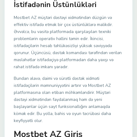
İstifadənin Üstünlükləri
Mostbet AZ müştəri dəstəyi xidmətindən düzgün və
effektiv istifadə etmək bir çox üstünlüklərə malikdir.
Əvvəlcə, bu vasitə platformada qarşılaşılan texniki
problemlərin operativ həllini təmin edir. İkincisi,
istifadəçilərin hesab təhlükəsizliyi yüksək səviyyədə
qorunur. Üçüncüsü, dəstək komandası tərəfindən verilən
məsləhətlər istifadəçiyə platformadan daha yaxşı və
rahat istifadə imkanı yaradır.
Bundan əlavə, daimi və sürətli dəstək xidməti
istifadəçilərin məmnuniyyətini artırır və Mostbet AZ
platformasına olan etibarı möhkəmləndirir. Müştəri
dəstəyi xidmətindən faydalanmaq həm də yeni
başlayanlar üçün sayt funksionallığını anlamaqda
kömək edir. Bu yolla, bahis və oyun təcrübəsi daha
keyfiyyətli olur.
Mostbet AZ Giriş