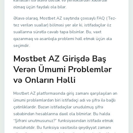
kanalları isə əlavə dəstək və yeniliklərdən xəbərdar
olmaq üçün faydalı ola bilər.
Əlavə olaraq, Mostbet AZ saytında çoxsaylı FAQ (Tez-
tez verilən suallar) bölməsi yer alır ki, istifadəçilər öz
suallarına sürətlə cavab tapa bilsinlər. Bu, vaxt
qazanmaq və asanlıqla problemi həll etmək üçün əla
seçimdir.
Mostbet AZ Girişdə Baş
Verən Ümumi Problemlər
və Onların Həlli
Mostbet AZ platformasında giriş zamanı qarşılaşılan ən
ümumi problemlərdən biri istifadəçi adı və şifrə ilə bağlı
çətinliklərdir. Bəzən istifadəçilər unudulmuş şifrə
səbəbindən hesablarına daxil ola bilmirlər. Bu halda
“Şifrəni unutmusunuz?” funksiyasından istifadə etmək
məsləhətdir. Bu funksiya vasitəsilə qeydiyyat zamanı