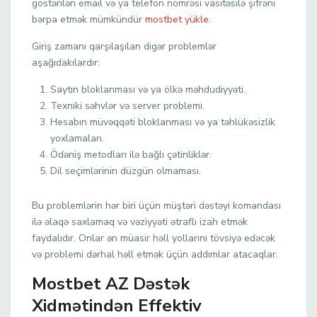
göstərilən email və ya telefon nömrəsi vasitəsilə şifrəni
bərpa etmək mümkündür
mostbet yükle
.
Giriş zamanı qarşılaşılan digər problemlər
aşağıdakılardır:
Saytın bloklanması və ya ölkə məhdudiyyəti.
Texniki səhvlər və server problemi.
Hesabın müvəqqəti bloklanması və ya təhlükəsizlik
yoxlamaları.
Ödəniş metodları ilə bağlı çətinliklər.
Dil seçimlərinin düzgün olmaması.
Bu problemlərin hər biri üçün müştəri dəstəyi komandası
ilə əlaqə saxlamaq və vəziyyəti ətraflı izah etmək
faydalıdır. Onlar ən müasir həll yollarını tövsiyə edəcək
və problemi dərhal həll etmək üçün addımlar atacaqlar.
Mostbet AZ Dəstək
Xidmətindən Effektiv