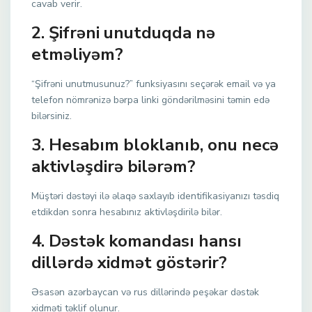
cavab verir.
2. Şifrəni unutduqda nə
etməliyəm?
“Şifrəni unutmusunuz?” funksiyasını seçərək email və ya
telefon nömrənizə bərpa linki göndərilməsini təmin edə
bilərsiniz.
3. Hesabım bloklanıb, onu necə
aktivləşdirə bilərəm?
Müştəri dəstəyi ilə əlaqə saxlayıb identifikasiyanızı təsdiq
etdikdən sonra hesabınız aktivləşdirilə bilər.
4. Dəstək komandası hansı
dillərdə xidmət göstərir?
Əsasən azərbaycan və rus dillərində peşəkar dəstək
xidməti təklif olunur.