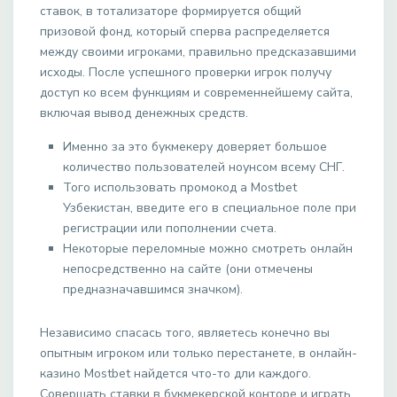
ставок, в тотализаторе формируется общий
призовой фонд, который сперва распределяется
между своими игроками, правильно предсказавшими
исходы. После успешного проверки игрок получу
доступ ко всем функциям и современнейшему сайта,
включая вывод денежных средств.
Именно за это букмекеру доверяет большое
количество пользователей ноунсом всему СНГ.
Того использовать промокод а Mostbet
Узбекистан, введите его в специальное поле при
регистрации или пополнении счета.
Некоторые переломные можно смотреть онлайн
непосредственно на сайте (они отмечены
предназначавшимся значком).
Независимо спасась того, являетесь конечно вы
опытным игроком или только перестанете, в онлайн-
казино Mostbet найдется что-то дли каждого.
Совершать ставки в букмекерской конторе и играть