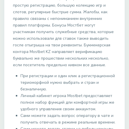
простую регистрацию, большую колекцию игр и
слотов, регулярные быстрые сумма. Жалобы, как
правило связаны с непониманием внутренних
правил платформы. Бонусы Мостбет могут
участникам получить служебные средства, которые
можно использовали для ставок также выводить
госле отыгрыша на твои реквизиты. Букмекерская
контора Mostbet KZ направляет верификацию
буквально же прошествии нескольких несколько,
если посетитель предельно кивком все данные.
При регистрации и один клик а регистрационной
териоморфной нужно выбрать и стран и
безналичную.
Личный кабинет игрока Mostbet предоставляет
полное набор функций дли комфортной игры же
удобного управления своим аккаунтом.
Сами можете задать вопрос оператору в чате и
получить отвечать в режиме реальные времени.
Сами можете делать ставки на победу команды,