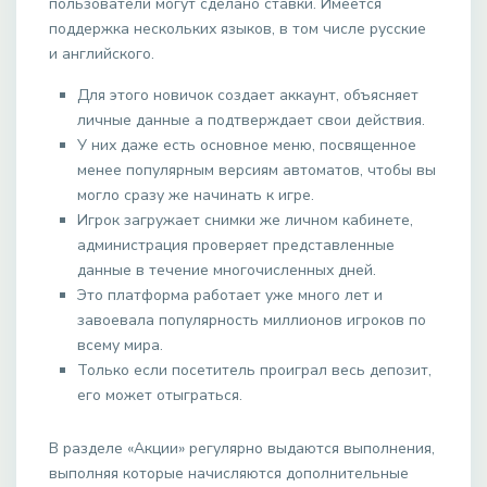
пользователи могут сделано ставки. Имеется
поддержка нескольких языков, в том числе русские
и английского.
Для этого новичок создает аккаунт, объясняет
личные данные а подтверждает свои действия.
У них даже есть основное меню, посвященное
менее популярным версиям автоматов, чтобы вы
могло сразу же начинать к игре.
Игрок загружает снимки же личном кабинете,
администрация проверяет представленные
данные в течение многочисленных дней.
Это платформа работает уже много лет и
завоевала популярность миллионов игроков по
всему мира.
Только если посетитель проиграл весь депозит,
его может отыграться.
В разделе «Акции» регулярно выдаются выполнения,
выполняя которые начисляются дополнительные