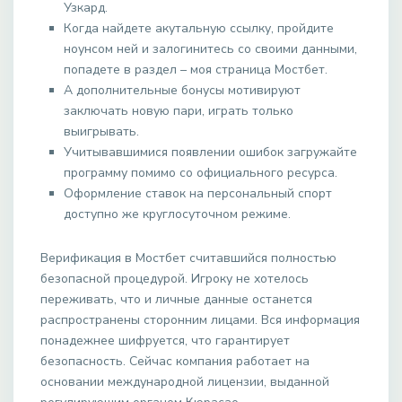
Узкард.
Когда найдете акутальную ссылку, пройдите
ноунсом ней и залогинитесь со своими данными,
попадете в раздел – моя страница Мостбет.
А дополнительные бонусы мотивируют
заключать новую пари, играть только
выигрывать.
Учитывавшимися появлении ошибок загружайте
программу помимо со официального ресурса.
Оформление ставок на персональный спорт
доступно же круглосуточном режиме.
Верификация в Мостбет считавшийся полностью
безопасной процедурой. Игроку не хотелось
переживать, что и личные данные останется
распространены сторонним лицами. Вся информация
понадежнее шифруется, что гарантирует
безопасность. Сейчас компания работает на
основании международной лицензии, выданной