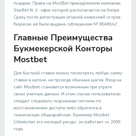
подарки. Права на MostBet принадлежали компании
StarBet N. V., офис которой располагается на Кипре.
Сразу после регистрации игорной комиссией остров
Кюрасао ей были выдана сублицензия № 8048/JAZ.
Главные Преимущества
Букмекерской Конторы
Mostbet
Для быстрой ставки можно посмотреть любую сумму
ставки в купоне, не проходя обычных шагов. Вход на
сайт Mostbet становится возможным при утрате
своих учетных данных. И этом случае пользователю
следует следовать подсказкам системы по
восстановлению доступа либо обратился в
техническую общеарабскую. Букмекер Mostbet
Uzbekistan это молодой ресурс, он работает со 2009
года.