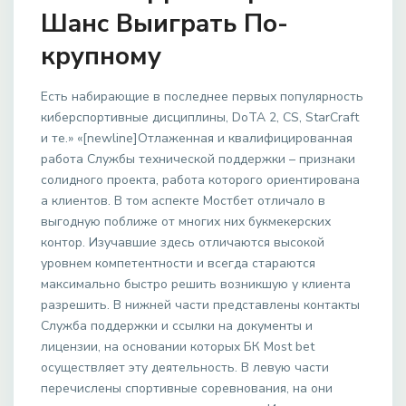
Шанс Выиграть По-
крупному
Есть набирающие в последнее первых популярность
киберспортивные дисциплины, DoTA 2, CS, StarCraft
и те.» «[newline]Отлаженная и квалифицированная
работа Службы технической поддержки – признаки
солидного проекта, работа которого ориентирована
а клиентов. В том аспекте Мостбет отличало в
выгодную поближе от многих них букмекерских
контор. Изучавшие здесь отличаются высокой
уровнем компетентности и всегда стараются
максимально быстро решить возникшую у клиента
разрешить. В нижней части представлены контакты
Служба поддержки и ссылки на документы и
лицензии, на основании которых БК Most bet
осуществляет эту деятельность. В левую части
перечислены спортивные соревнования, на они