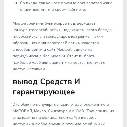
Со входу, так как все важные пользовательские
опции доступны в своем кабинете.
Mostbet рейтинг букмекеров подтверждает
конкурентоспособность и надежность этого бренда
на российского и международном рынке. Таким
образом, них пользователей есть множество
способов войти а сайт Mostbet, однако на
периодические блокировки. Стоит выбрать
наиболее удобный вариант» «а постоянно иметь
доступ к ставкам.
вывод Средств И
гарантирующее
Это обычно популярные казино, расположенные в
МИРОВАЯ, Макао, Сингапуре и в ОАЭ. Трансляции из
этих казино на официальном сайте mostbet
доступны а любое время. И отличие от обычных