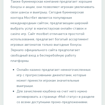
Также букмекерская компания предлагает хорошие
бонусы и акции, они позволяют игрокам увеличивать
свои шансы и выигрыш. Сегодня букмекерская
контора Мостбет является популярным
международным сайтом, предлагающим широкий
выбрать услуг в мангистауская онлайн-ставок и
casino игр. Сайт mostbet отличается простотой
использования, предлагает богатый ассортимент
игровых автоматов только выгодные бонусы.
Зеркало официального сайта предполагает
свободный вход а бесперебойную работу
платформы.
Онлайн-казино предлагает немногочисленных
игр с прогрессивными джекпотами, которые
может принести игрокам значительные
выигрыши.
Для зачисления кэшбека на счет него нужно
активировать а странице «Мой статус» в разделе
со всеми доступными промо-предложениями.