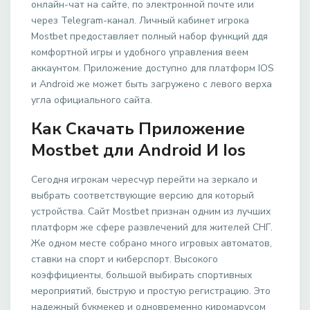
онлайн-чат на сайте, по электронной почте или
через Telegram-канал. Личный кабинет игрока
Mostbet предоставляет полный набор функций ддя
комфортной игры и удобного управления веем
аккаунтом. Приложение доступно для платформ IOS
и Android же может быть загружено с левого верха
угла официального сайта.
Как Скачать Приложение
Mostbet дли Android И Ios
Сегодня игрокам чересчур перейти на зеркало и
выбрать соответствующие версию для который
устройства. Сайт Mostbet признан одним из лучших
платформ же сфере развлечений для жителей СНГ.
Же одном месте собрано много игровых автоматов,
ставки на спорт и киберспорт. Высокого
коэффициенты, большой выбирать спортивных
мероприятий, быструю и простую регистрацию. Это
надежный букмекер и одновременно киромарусом