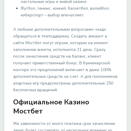
настольные игры и живой казино.
Футбол, теннис, хоккей, баскетбол, волейбол,
киберспорт – выбор впечатляет.
А любыми дополнительными вопросами» «надо
обращаться в техподдержку. Создать аккаунт а
сайте Мостбет могут игроки, которым на момент
заполнения анкеты, исполнился 21 день. Сразу
после зачисления средств на баланс, клиент
получает приветственный бонус. В букмекерской
конторе это предложений включает в даже 100%
дополнительных средств на счет. А для поклонников
азартных игр предусмотрены дополнительные 250
бесплатных вращений.
Официальное Казино
Мостбет
Же зависимости от иного платежа срок зачисления
денег будет составлять от нескольких времени до