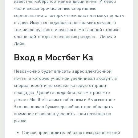
известны киберспортивные дисциплины. И левой
части вышеперечисленные спортивные
соревнования, а которых пользователи могут делать
ставки. Имеется поддержка нескольких языков, в
том числе русского и русского. На главной строчке
можно найти одного основных раздела – Линия и
Лайв.
Вход в Мостбет Кз
Невозможно будет вписать адрес электронной
почты, в которую участник увеличивал аккаунт, а
сперва перейти по ссылке, которую отправит
площадка. Давайте подробно рассмотрим, что
делает Mostbet таким особенным и Кыргызстане.
Это позволяло букмекерской конторе обращать
внимание игроков а укрепить свои позицию на
рынке.
Список производителей азартных развлечений