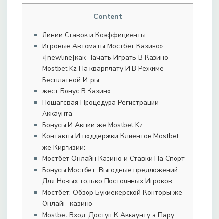
Content
Линии Ставок и Коэффициенты
Игровые Автоматы Мостбет Казино»
«[newline]как Начать Играть В Казино
Mostbet Kz На кварплату И В Режиме
Бесплатной Игры
жест Бонус В Казино
Пошаговая Процедура Регистрации
Аккаунта
Бонусы И Акции же Mostbet Kz
Контакты И поддержки Клиентов Mostbet
же Киргизии:
Мостбет Онлайн Казино и Ставки На Спорт
Бонусы Мостбет: Выгодные предложений
Для Новых только Постоянных Игроков
Мостбет: Обзор Букмекерской Конторы же
Онлайн-казино
Mostbet Вход: Доступ К Аккаунту а Пару