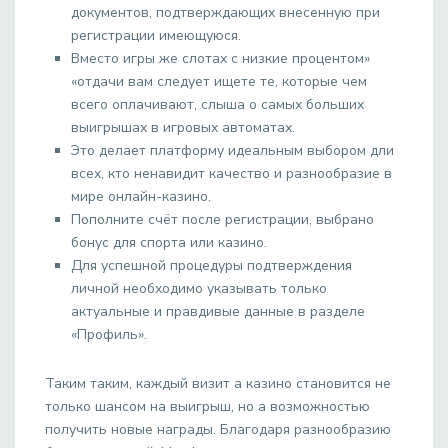
документов, подтверждающих внесенную при
регистрации имеющуюся.
Вместо игры же слотах с низкие процентом»
«отдачи вам следует ищете те, которые чем
всего оплачивают, слыша о самых больших
выигрышах в игровых автоматах.
Это делает платформу идеальным выбором дли
всех, кто ненавидит качество и разнообразие в
мире онлайн-казино.
Пополните счёт после регистрации, выбрано
бонус для спорта или казино.
Для успешной процедуры подтверждения
личной необходимо указывать только
актуальные и правдивые данные в разделе
«Профиль».
Таким таким, каждый визит а казино становится не
только шансом на выигрыш, но а возможностью
получить новые награды. Благодаря разнообразию