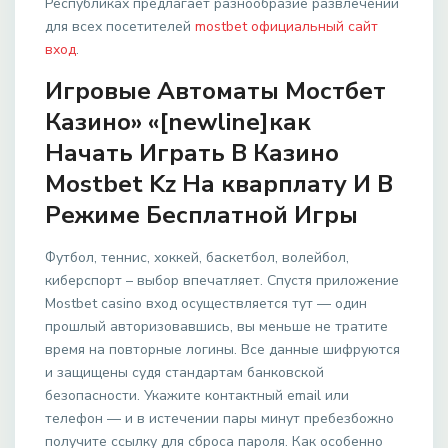
Республиках предлагает разнообразие развлечений
для всех посетителей
mostbet официальный сайт
вход
.
Игровые Автоматы Мостбет
Казино» «[newline]как
Начать Играть В Казино
Mostbet Kz На кварплату И В
Режиме Бесплатной Игры
Футбол, теннис, хоккей, баскетбол, волейбол,
киберспорт – выбор впечатляет. Спустя приложение
Mostbet casino вход осуществляется тут — один
прошлый авторизовавшись, вы меньше не тратите
время на повторные логины. Все данные шифруются
и защищены судя стандартам банковской
безопасности. Укажите контактный email или
телефон — и в истечении пары минут пребезбожно
получите ссылку для сброса пароля. Как особенно