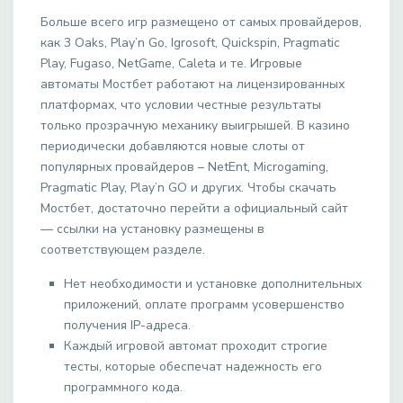
Больше всего игр размещено от самых провайдеров,
как 3 Oaks, Play’n Go, Igrosoft, Quickspin, Pragmatic
Play, Fugaso, NetGame, Caleta и те. Игровые
автоматы Мостбет работают на лицензированных
платформах, что условии честные результаты
только прозрачную механику выигрышей. В казино
периодически добавляются новые слоты от
популярных провайдеров – NetEnt, Microgaming,
Pragmatic Play, Play’n GO и других. Чтобы скачать
Мостбет, достаточно перейти а официальный сайт
— ссылки на установку размещены в
соответствующем разделе.
Нет необходимости и установке дополнительных
приложений, оплате программ усовершенство
получения IP-адреса.
Каждый игровой автомат проходит строгие
тесты, которые обеспечат надежность его
программного кода.