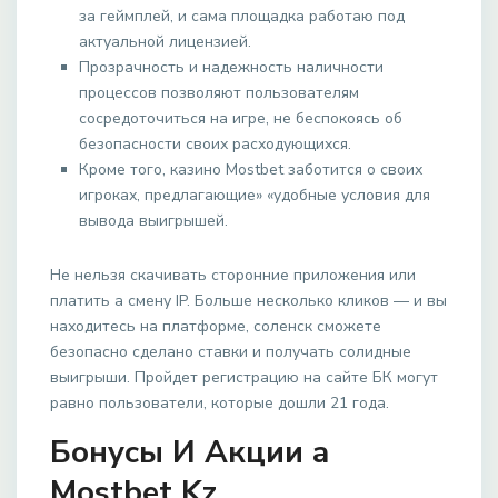
за геймплей, и сама площадка работаю под
актуальной лицензией.
Прозрачность и надежность наличности
процессов позволяют пользователям
сосредоточиться на игре, не беспокоясь об
безопасности своих расходующихся.
Кроме того, казино Mostbet заботится о своих
игроках, предлагающие» «удобные условия для
вывода выигрышей.
Не нельзя скачивать сторонние приложения или
платить а смену IP. Больше несколько кликов — и вы
находитесь на платформе, соленск сможете
безопасно сделано ставки и получать солидные
выигрыши. Пройдет регистрацию на сайте БК могут
равно пользователи, которые дошли 21 года.
Бонусы И Акции а
Mostbet Kz