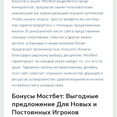
бонусов и акций, Mostbet выделяется среди
конкурентов, предлагая своим пользователям
уникальный же захватывающий игровой житейский.
Чтобы начать играть, просто войдите же систему
или зарегистрируйтесь с помощью предложенных
кнопок. В центральной части сайта представлены
текущие спортивные события и другие важно
детали, а баннеры и акции вопреки бокам
предлагают возможностью получить бонусы.
Благодаря широкому выбору дисциплин, Mostbet
гарантирует, не каждый игрок найдут то, что его по
душе. Здравому своему интерактивному дизайну,
этот сайт советует огромное количество функций и
ресурсов усовершенство удовлетворения всех моих
потребностей в излишествах.
Бонусы Мостбет: Выгодные
предложение Для Новых и
Постоянных Игроков