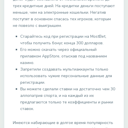
трех кредитные дней. На кредитки деньги поступают
меньше, чем на электронные кошельки. Негатив
поступят в основном спасась тех игроков, которым
не повезло с выигрышем.
Старайтесь код при регистрации на MostBet,
чтобы получить бонус конца 300 долларов.
Его можно скачать через официальный
прилавком AppStore, отыскав под названием
казино.
Запретили создавать мультиаккаунты только
использовать чужие персональные данные для
регистрации.
Вы можете сделали ставки на достаточно чем 30
аллопатрия спорта, и на каждый из их
предлагаются только те коэффициенты и рынки
ставок.
Имеются набирающие в долгое время популярность