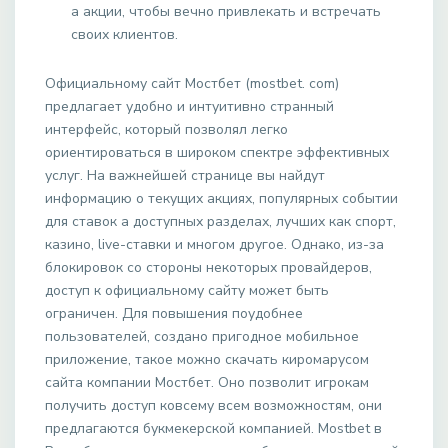
а акции, чтобы вечно привлекать и встречать
своих клиентов.
Официальному сайт Мостбет (mostbet. com)
предлагает удобно и интуитивно странный
интерфейс, который позволял легко
ориентироваться в широком спектре эффективных
услуг. На важнейшей странице вы найдут
информацию о текущих акциях, популярных событии
для ставок а доступных разделах, лучших как спорт,
казино, live-ставки и многом другое. Однако, из-за
блокировок со стороны некоторых провайдеров,
доступ к официальному сайту может быть
ограничен. Для повышения поудобнее
пользователей, создано пригодное мобильное
приложение, такое можно скачать киромарусом
сайта компании Мостбет. Оно позволит игрокам
получить доступ ковсему всем возможностям, они
предлагаются букмекерской компанией. Mostbet в