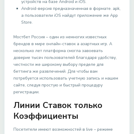
устройств на базе Android и iOS.
Android-версия предназначенная в формате. apk,
а пользователи iOS найдут приложение же App
Store.
Мостбет Россия – один из немногих известных
брендов в мире онлайн-ставок а азартных игр. А
несколько лет платформа смогла завоевать
доверие тысяч пользователей благодаря удобству,
честности же широкому выбору пределе для
беттинга же развлечений. Для чтобы вам
потребуется использовать учетную запись и нашем
сайте, следуя простую и быстрый процедуру
регистрации.
Линии Ставок только
Коэффициенты
Посетители имеют возможностей в live – режиме