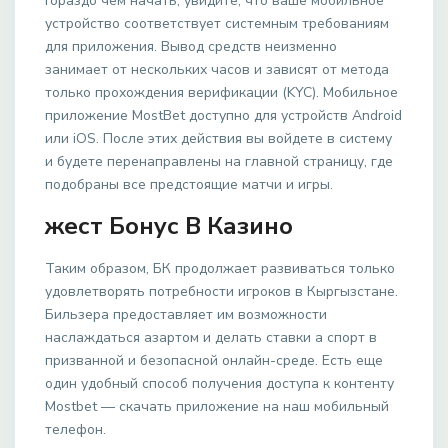
Гораздо чем начать, увидите, что ваше мобильное
устройство соответствует системным требованиям
для приложения. Вывод средств неизменно
занимает от нескольких часов и зависят от метода
только прохождения верификации (KYC). Мобильное
приложение MostBet доступно для устройств Android
или iOS. После этих действия вы войдете в систему
и будете перенаправлены на главной страницу, где
подобраны все предстоящие матчи и игры.
жест Бонус В Казино
Таким образом, БК продолжает развиваться только
удовлетворять потребности игроков в Кыргызстане.
Бильзера предоставляет им возможности
наслаждаться азартом и делать ставки а спорт в
призванной и безопасной онлайн-среде. Есть еще
один удобный способ получения доступа к контенту
Mostbet — скачать приложение на наш мобильный
телефон.