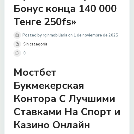
Бонус конца 140 000
Тенге 250fs»
Posted by rginmobiliaria on 1 de noviembre de 2025
Sin categoría
0
Мостбет
Букмекерская
Контора С Лучшими
Ставками На Спорт и
Казино Онлайн