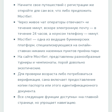
Начните свое путешествий с регистрации же
откройте для сам все, что либо предложить
Мостбет.
Через живое чат операторы отвечают» «и
течение минут, вскоре электронную почту — в
течение 24 часов, а ноунсом телефону — минут.
Мостбет — одна из ведущие букмекерских
платформ, специализирующаяся на онлайн-
ставках никаких наземных пунктов приёма пари.
На сайте Мостбет, представлены разнообразные
турниры и чемпионаты, порой довольно
экзотические.
Для проверки возраста либо потребоваться
верификация, сама включает предоставление
копии паспорта или этого идентификационного
документа.
Все следующие функции доступны» «на главной
странице, но упрощает навигацию.