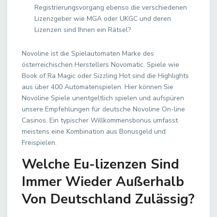
Registrierungsvorgang ebenso die verschiedenen
Lizenzgeber wie MGA oder UKGC und deren
Lizenzen sind Ihnen ein Rätsel?
Novoline ist die Spielautomaten Marke des
österreichischen Herstellers Novomatic. Spiele wie
Book of Ra Magic oder Sizzling Hot sind die Highlights
aus über 400 Automatenspielen. Hier können Sie
Novoline Spiele unentgeltlich spielen und aufspüren
unsere Empfehlungen für deutsche Novoline On-line
Casinos. Ein typischer Willkommensbonus umfasst
meistens eine Kombination aus Bonusgeld und
Freispielen.
Welche Eu-lizenzen Sind
Immer Wieder Außerhalb
Von Deutschland Zulässig?