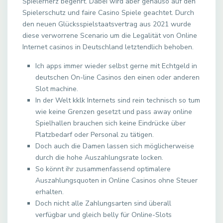
Spielerherz begehrt. Dabei wird aber genauso auf den
Spielerschutz und faire Casino Spiele geachtet. Durch
den neuen Glücksspielstaatsvertrag aus 2021 wurde
diese verworrene Scenario um die Legalität von Online
Internet casinos in Deutschland letztendlich behoben.
Ich apps immer wieder selbst gerne mit Echtgeld in
deutschen On-line Casinos den einen oder anderen
Slot machine.
In der Welt kklk Internets sind rein technisch so tum
wie keine Grenzen gesetzt und pass away online
Spielhallen brauchen sich keine Eindrücke über
Platzbedarf oder Personal zu tätigen.
Doch auch die Damen lassen sich möglicherweise
durch die hohe Auszahlungsrate locken.
So könnt ihr zusammenfassend optimalere
Auszahlungsquoten in Online Casinos ohne Steuer
erhalten.
Doch nicht alle Zahlungsarten sind überall
verfügbar und gleich belly für Online-Slots