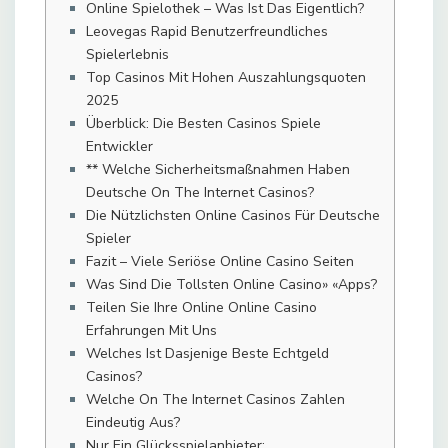
Online Spielothek – Was Ist Das Eigentlich?
Leovegas Rapid Benutzerfreundliches
Spielerlebnis
Top Casinos Mit Hohen Auszahlungsquoten
2025
Überblick: Die Besten Casinos Spiele
Entwickler
** Welche Sicherheitsmaßnahmen Haben
Deutsche On The Internet Casinos?
Die Nützlichsten Online Casinos Für Deutsche
Spieler
Fazit – Viele Seriöse Online Casino Seiten
Was Sind Die Tollsten Online Casino» «Apps?
Teilen Sie Ihre Online Online Casino
Erfahrungen Mit Uns
Welches Ist Dasjenige Beste Echtgeld
Casinos?
Welche On The Internet Casinos Zahlen
Eindeutig Aus?
Nur Ein Glücksspielanbieter: