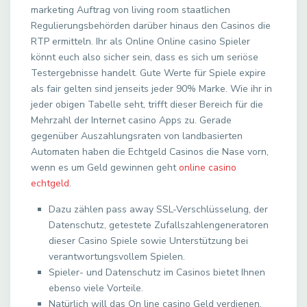
marketing Auftrag von living room staatlichen
Regulierungsbehörden darüber hinaus den Casinos die
RTP ermitteln. Ihr als Online Online casino Spieler
könnt euch also sicher sein, dass es sich um seriöse
Testergebnisse handelt. Gute Werte für Spiele expire
als fair gelten sind jenseits jeder 90% Marke. Wie ihr in
jeder obigen Tabelle seht, trifft dieser Bereich für die
Mehrzahl der Internet casino Apps zu. Gerade
gegenüber Auszahlungsraten von landbasierten
Automaten haben die Echtgeld Casinos die Nase vorn,
wenn es um Geld gewinnen geht
online casino
echtgeld
.
Dazu zählen pass away SSL-Verschlüsselung, der
Datenschutz, getestete Zufallszahlengeneratoren
dieser Casino Spiele sowie Unterstützung bei
verantwortungsvollem Spielen.
Spieler- und Datenschutz im Casinos bietet Ihnen
ebenso viele Vorteile.
Natürlich will das On line casino Geld verdienen,