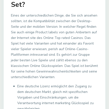
Set?
Eines der unterschiedlichen Dinge, die Sie sich ansehen
sollten, ist die Kompatibilität zwischen der Desktop-
Seite und der mobilen Version. In welcher Regel finden
Sie auch einige Product labels von guten Anbietern auf
der Internet site des Online Top rated Casinos. Das
Spiel hat viele Varianten und hat einander als Favorit
vieler Spieler erwiesen, perish auf Online-Casino-
Plattformen intresserad sind. Es gehört zur Gruppe
jeder besten Live Spiele und zählt ebenso zu den
klassischen Online Glücksspielen. Das Spiel ist berühmt
für seine hohen Gewinnwahrscheinlichkeiten und seine
unterschiedlichen Varianten.
Eine deutsche Lizenz ermöglicht den Zugang zu
dem deutschen Markt, gleich mit spezifischen
Vorgaben und Einschränkungen, um die
Verantwortung internet marketing Glücksspiel zu
gewährleisten.