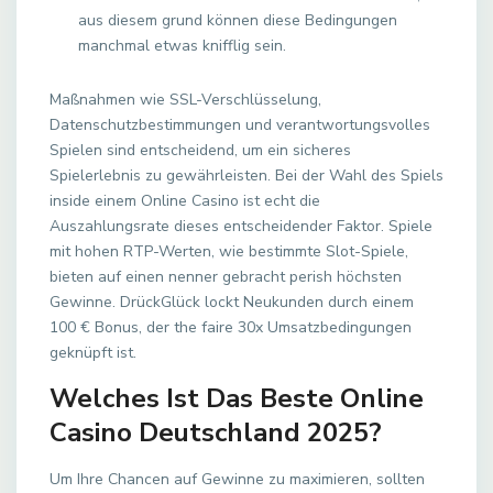
aus diesem grund können diese Bedingungen
manchmal etwas knifflig sein.
Maßnahmen wie SSL-Verschlüsselung,
Datenschutzbestimmungen und verantwortungsvolles
Spielen sind entscheidend, um ein sicheres
Spielerlebnis zu gewährleisten. Bei der Wahl des Spiels
inside einem Online Casino ist echt die
Auszahlungsrate dieses entscheidender Faktor. Spiele
mit hohen RTP-Werten, wie bestimmte Slot-Spiele,
bieten auf einen nenner gebracht perish höchsten
Gewinne. DrückGlück lockt Neukunden durch einem
100 € Bonus, der the faire 30x Umsatzbedingungen
geknüpft ist.
Welches Ist Das Beste Online
Casino Deutschland 2025?
Um Ihre Chancen auf Gewinne zu maximieren, sollten