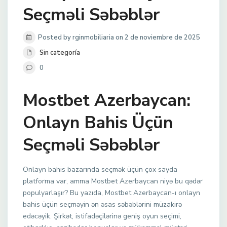
Seçməli Səbəblər
Posted by rginmobiliaria on 2 de noviembre de 2025
Sin categoría
0
Mostbet Azerbaycan:
Onlayn Bahis Üçün
Seçməli Səbəblər
Onlayn bahis bazarında seçmək üçün çox sayda
platforma var, amma Mostbet Azerbaycan niyə bu qədər
populyarlaşır? Bu yazıda, Mostbet Azerbaycan-ı onlayn
bahis üçün seçməyin ən əsas səbəblərini müzakirə
edəcəyik. Şirkət, istifadəçilərinə geniş oyun seçimi,