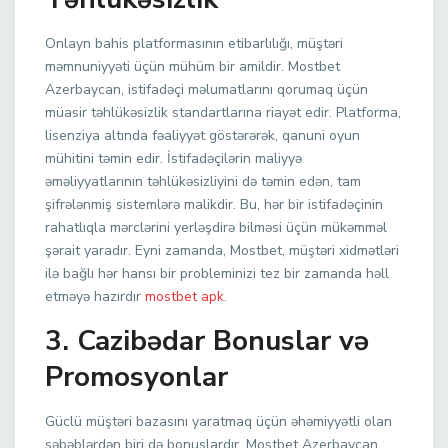
Onlayn bahis platformasının etibarlılığı, müştəri
məmnuniyyəti üçün mühüm bir amildir. Mostbet
Azerbaycan, istifadəçi məlumatlarını qorumaq üçün
müasir təhlükəsizlik standartlarına riayət edir. Platforma,
lisenziya altında fəaliyyət göstərərək, qanuni oyun
mühitini təmin edir. İstifadəçilərin maliyyə
əməliyyatlarının təhlükəsizliyini də təmin edən, tam
şifrələnmiş sistemlərə malikdir. Bu, hər bir istifadəçinin
rahatlıqla mərclərini yerləşdirə bilməsi üçün mükəmməl
şərait yaradır. Eyni zamanda, Mostbet, müştəri xidmətləri
ilə bağlı hər hansı bir probleminizi tez bir zamanda həll
etməyə hazırdır
mostbet apk
.
3. Cazibədar Bonuslar və
Promosyonlar
Güclü müştəri bazasını yaratmaq üçün əhəmiyyətli olan
səbəblərdən biri də bonuslardır. Mostbet Azerbaycan,