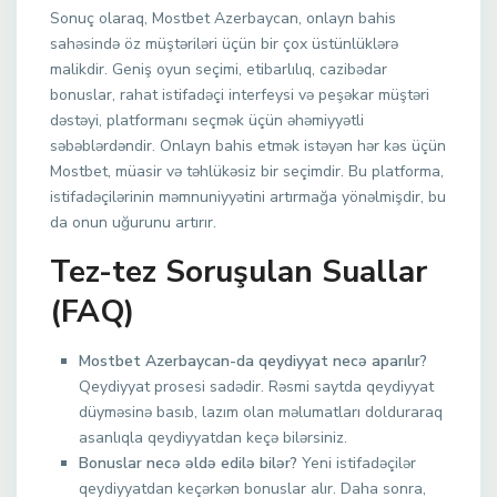
Sonuç olaraq, Mostbet Azerbaycan, onlayn bahis
sahəsində öz müştəriləri üçün bir çox üstünlüklərə
malikdir. Geniş oyun seçimi, etibarlılıq, cazibədar
bonuslar, rahat istifadəçi interfeysi və peşəkar müştəri
dəstəyi, platformanı seçmək üçün əhəmiyyətli
səbəblərdəndir. Onlayn bahis etmək istəyən hər kəs üçün
Mostbet, müasir və təhlükəsiz bir seçimdir. Bu platforma,
istifadəçilərinin məmnuniyyətini artırmağa yönəlmişdir, bu
da onun uğurunu artırır.
Tez-tez Soruşulan Suallar
(FAQ)
Mostbet Azerbaycan-da qeydiyyat necə aparılır?
Qeydiyyat prosesi sadədir. Rəsmi saytda qeydiyyat
düyməsinə basıb, lazım olan məlumatları dolduraraq
asanlıqla qeydiyyatdan keçə bilərsiniz.
Bonuslar necə əldə edilə bilər?
Yeni istifadəçilər
qeydiyyatdan keçərkən bonuslar alır. Daha sonra,