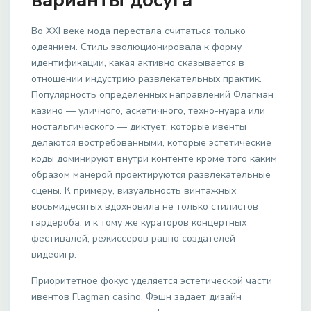
варианты досуга
Во XXI веке мода перестала считаться только
одеянием. Стиль эволюционировала к форму
идентификации, какая активно сказывается в
отношении индустрию развлекательных практик.
Популярность определенных направлений Флагман
казино — уличного, аскетичного, техно-нуара или
ностальгического — диктует, которые ивенты
делаются востребованными, которые эстетические
коды доминируют внутри контенте кроме того каким
образом манерой проектируются развлекательные
сцены. К примеру, визуальность винтажных
восьмидесятых вдохновила не только стилистов
гардероба, и к тому же кураторов концертных
фестивалей, режиссеров равно создателей
видеоигр.
Приоритетное фокус уделяется эстетической части
ивентов Flagman casino. Фэшн задает дизайн