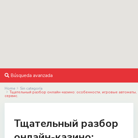
Búsqueda avanzada
Home
Sin categoría
Тщательный разбор онлайн-казино: особенности, игровые автоматы,
сервис.
Тщательный разбор
онлайн-казино: