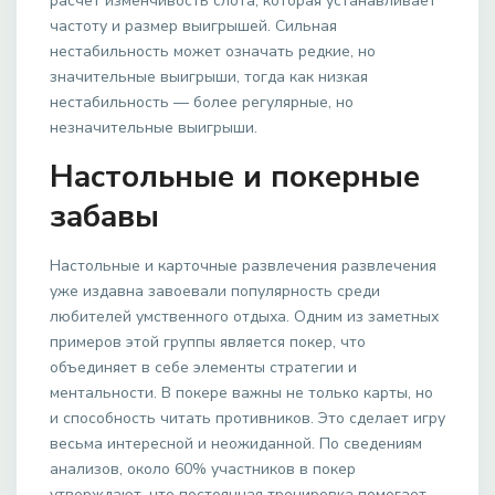
расчет изменчивость слота, которая устанавливает
частоту и размер выигрышей. Сильная
нестабильность может означать редкие, но
значительные выигрыши, тогда как низкая
нестабильность — более регулярные, но
незначительные выигрыши.
Настольные и покерные
забавы
Настольные и карточные развлечения развлечения
уже издавна завоевали популярность среди
любителей умственного отдыха. Одним из заметных
примеров этой группы является покер, что
объединяет в себе элементы стратегии и
ментальности. В покере важны не только карты, но
и способность читать противников. Это сделает игру
весьма интересной и неожиданной. По сведениям
анализов, около 60% участников в покер
утверждают, что постоянная тренировка помогает