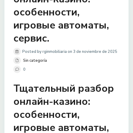
особенности,
игровые автоматы,
сервис.
Posted by rginmobiliaria on 3 de noviembre de 2025
Sin categoría
0
Тщательный разбор
онлайн-казино:
особенности,
игровые автоматы,