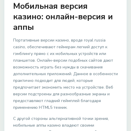
Мобильная версия
казино: онлайн-версия и
аппы
Портативные версии казино, вроде royal russia
casino, обеспечивают геймерам легкий доступ к
гэмблингу прямо с их мобильных устройств или
планшетов. Онлайн-версии подобных сайтов дают
возможность играть без нужды в скачивания
дополнительных приложений. Данное в особенности
практично подходит для людей, которые
предпочитает экономить место на устройстве. Веб
версии подстроены для разнообразные экраны и
предоставляют гладкий геймплей благодаря
применению HTML5 техник.
С другой стороны альтернативной точки зрения,
мобильные аппы казино владеют своими