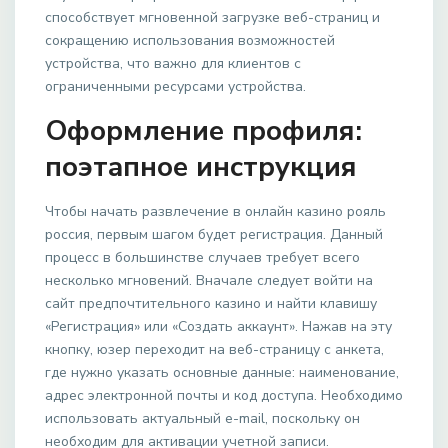
способствует мгновенной загрузке веб-страниц и
сокращению использования возможностей
устройства, что важно для клиентов с
ограниченными ресурсами устройства.
Оформление профиля:
поэтапное инструкция
Чтобы начать развлечение в онлайн казино рояль
россия, первым шагом будет регистрация. Данный
процесс в большинстве случаев требует всего
несколько мгновений. Вначале следует войти на
сайт предпочтительного казино и найти клавишу
«Регистрация» или «Создать аккаунт». Нажав на эту
кнопку, юзер переходит на веб-страницу с анкета,
где нужно указать основные данные: наименование,
адрес электронной почты и код доступа. Необходимо
использовать актуальный e-mail, поскольку он
необходим для активации учетной записи.