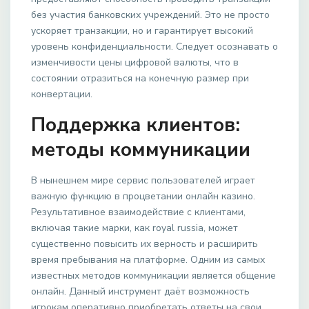
без участия банковских учреждений. Это не просто
ускоряет транзакции, но и гарантирует высокий
уровень конфиденциальности. Следует осознавать о
изменчивости цены цифровой валюты, что в
состоянии отразиться на конечную размер при
конвертации.
Поддержка клиентов:
методы коммуникации
В нынешнем мире сервис пользователей играет
важную функцию в процветании онлайн казино.
Результативное взаимодействие с клиентами,
включая такие марки, как royal russia, может
существенно повысить их верность и расширить
время пребывания на платформе. Одним из самых
известных методов коммуникации является общение
онлайн. Данный инструмент даёт возможность
игрокам оперативно приобретать ответы на свои