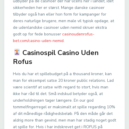
udbyder på de casinoer der har licens her i landet, idet
sikkerheden her er størst. Mange danske casinoer
tilbyder også han eller hon form for kampanger for
deres naturlige brugere, men male vil typisk opdage, at
de udenlandske casinoer uden nemid skruer ekstra
godt op for fede bonusser
casinoudenrofus-
bet.com/casino-uden-nemid
.
Casinospil Casino Uden
Rofus
Hvis du har et spillebudget på a thousand kroner, kan
man for eksempel satse 20 kroner public relations. Lad
være scientif at satse with regard to stort, hvis man
ikke har råd til det. Små indskud betyder også, at
underholdningen tager længere. En our god
tommelfingerregel er maksimalt at spille regarding 10%
af dit månedlige rådighedsbeløb. På den måde går det
aldrig more than gevind, men man har stadig noget godt
at spille for. Hvis i har indskrevet get i ROFUS på