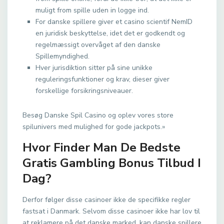
muligt from spille uden in logge ind.
For danske spillere giver et casino scientif NemID
en juridisk beskyttelse, idet det er godkendt og
regelmæssigt overvåget af den danske
Spillemyndighed.
Hver jurisdiktion sitter på sine unikke
reguleringsfunktioner og krav, dieser giver
forskellige forsikringsniveauer.
Besøg Danske Spil Casino og oplev vores store
spilunivers med mulighed for gode jackpots.»
Hvor Finder Man De Bedste
Gratis Gambling Bonus Tilbud I
Dag?
Derfor følger disse casinoer ikke de specifikke regler
fastsat i Danmark. Selvom disse casinoer ikke har lov til
at reklamere på det danske marked, kan danske spillere