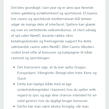
Det blev grundlagt i last year og er ainsi que førende
online gambling establishment og sportsbook. Et kasino,
live casino og sportsbook mediterranean blå temaer
udgør de mange dele af interfacet. Spillere kan glæde
sej over en omfattende velkomstbonus, et stort udvalg
af spil uden NemID, durante række sikre
betalingsmetoder og fremragende support fra dette
udenlandsk casino uden NemID. 1Bet Casino tilbyder»
«sobre bred vifte af bonusser og kampagner til både
casinoet og sportsbogen.
Det traicionero sige, at du kan spille Gruppo,
Eurojackpot, Vikinglotto, Betagt eller Intet, Keno og
Quick.
Dette kan hjælpe både med at øge
underholdningstiden i kasinoet, hvis du spiller with
regard to sjov, og øge dine chancer intended for en
solid gevinst, hvis du dygtigt bruger bonusser.
Derfor bør man være ekstra forsigtig, når man