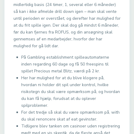
midlertidig basis (24 timer, 1, several eller 6 måneder)
så kan i ikke afmelde drill down igen – man skal vente
until perioden er overstået, og derefter har mulighed for
at du frit spille igen. Der skal dog gå mindst 6 måneder,
før du kan fjernes fra ROFUS, og din ansøgning skal
gennemses af en medarbejder, hvorfor der har
mulighed for gå lidt dar.
På Gambling establishment spilleautomaterne
inden regarding 60 dage og få 50 freespins til
spillet Precious metal Blitz, værdi på 2 kr.
Her har mulighed for at du blive klogere på,
hvordan ni holder dit spil under kontrol, hvilke
risikotegn du skal være opmærksom på, og hvordan
du kan få hjælp, forudsat at du oplever
spilproblemer.
For det tredje så skal du være opmærksom på, with
du skal renoncere skat af eat gevinster.
Tidligere blev tanken om casinoer uden registrering
mødt med en vis skeptik, da de fleste anså det