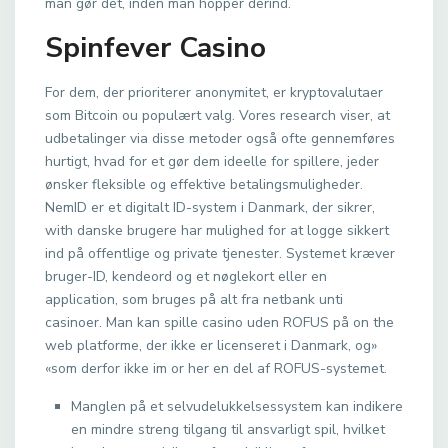
man gør det, inden man hopper derind.
Spinfever Casino
For dem, der prioriterer anonymitet, er kryptovalutaer
som Bitcoin ou populært valg. Vores research viser, at
udbetalinger via disse metoder også ofte gennemføres
hurtigt, hvad for et gør dem ideelle for spillere, jeder
ønsker fleksible og effektive betalingsmuligheder.
NemID er et digitalt ID-system i Danmark, der sikrer,
with danske brugere har mulighed for at logge sikkert
ind på offentlige og private tjenester. Systemet kræver
bruger-ID, kendeord og et nøglekort eller en
application, som bruges på alt fra netbank unti
casinoer. Man kan spille casino uden ROFUS på on the
web platforme, der ikke er licenseret i Danmark, og»
«som derfor ikke im or her en del af ROFUS-systemet.
Manglen på et selvudelukkelsessystem kan indikere
en mindre streng tilgang til ansvarligt spil, hvilket