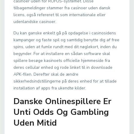
casinoer uden for ROFUS-systemet. Disse
tilbagemeldinger stammer fra casinoer uden dansk
licens, også refereret til som internationale eller
udenlandske casinoer.
Du kan ganske enkelt gå på opdagelse i casinosidens
kampanger og faste spil og samtidig benytte dig af free
spins, uden at fumle rundt med dit nøglekort, inden du
begynder. For at installere en sådan software skal
spillere besøge kasinoets officielle hjemmeside fra
deres cellular enhed og rode linket til in downloade
APK-filen. Derefter skal de ændre
sikkerhedsindstillingerne på deres enhed for at tillade
installation af apps fra ukendte kilder.
Danske Onlinespillere Er
Unti Odds Og Gambling
Uden Mitid