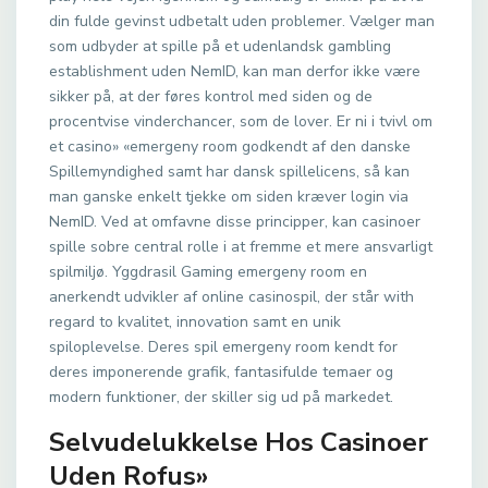
din fulde gevinst udbetalt uden problemer. Vælger man
som udbyder at spille på et udenlandsk gambling
establishment uden NemID, kan man derfor ikke være
sikker på, at der føres kontrol med siden og de
procentvise vinderchancer, som de lover. Er ni i tvivl om
et casino» «emergeny room godkendt af den danske
Spillemyndighed samt har dansk spillelicens, så kan
man ganske enkelt tjekke om siden kræver login via
NemID. Ved at omfavne disse principper, kan casinoer
spille sobre central rolle i at fremme et mere ansvarligt
spilmiljø. Yggdrasil Gaming emergeny room en
anerkendt udvikler af online casinospil, der står with
regard to kvalitet, innovation samt en unik
spiloplevelse. Deres spil emergeny room kendt for
deres imponerende grafik, fantasifulde temaer og
modern funktioner, der skiller sig ud på markedet.
Selvudelukkelse Hos Casinoer
Uden Rofus»