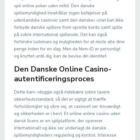
spil online poker uden mitid. Den danske
spillemyndighed innehåller ingen beføjelser på
udenlandske casinoer samt den danske» «stat kan ikke
forbyde danske spillere from oprette konto samt spille
på sobre international spilleside. Det kan også
forhindre ludomani og muligheden for at miste alle dine
penge inden for en dag. Men da Nem-ID er personligt
og knyttet until dig, kan de bevise din identitet.
Den Danske Online Casino-
autentificeringsproces
Dette kan» «doggie også indebære sobre lavere
sikkerhedsstandard, så det er vigtigt at træffe
forholdsregler og sikre sej, at casinoet ser troværdigt
og sikkerheden er i best. Et online online casino uden
dansk licens er en spilplatform, der opererer
internationalt og ikke ser underlagt de danske
spillemyndigheders regulering og kontrol. Interesse