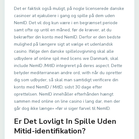
Det er faktisk også muligt, på nogle licenserede danske
casinoer at ejakuliere i gang og spille på dem uden
NemID. Det vil dog kun være i en begrænset periode
samt ofte op until en måned, før de kræver, at du
bekræfter din konto med NemID. Derfor er den bedste
mulighed på længere sigt at vælge et udenlandsk
casino. Ifølge den danske spillelovgivning skal alle
udbydere af online spil med licens we Danmark, skal
include NemID /MitID integreret på deres aspect. Dette
betyder mediterranean andre ord, with når du opretter
dig som udbyder, så skal man samtidigt verificere din
konto med NemID / MitID, sidst 30 dage efter
oprettelsen. NemID innehåller efterhånden hængt
sammen med online on line casino i lang dar, men der
går dog ikke længe» «før vi siger farvel til NemID.
Er Det Lovligt In Spille Uden
Mitid-identifikation?