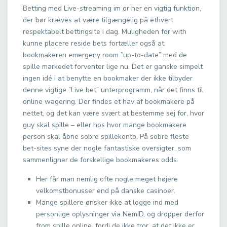
Betting med Live-streaming im or her en vigtig funktion,
der bør kræves at være tilgængelig på ethvert
respektabelt bettingsite i dag. Muligheden for with
kunne placere reside bets fortæller også at
bookmakeren emergeny room ”up-to-date” med de
spille markedet forventer lige nu. Det er ganske simpelt
ingen idé i at benytte en bookmaker der ikke tilbyder
denne vigtige ”Live bet” unterprogramm, når det finns til
online wagering. Der findes et hav af bookmakere på
nettet, og det kan være svært at bestemme sej for, hvor
guy skal spille – eller hos hvor mange bookmakere
person skal åbne sobre spillekonto. På sobre fleste
bet-sites syne der nogle fantastiske oversigter, som
sammenligner de forskellige bookmakeres odds.
Her får man nemlig ofte nogle meget højere
velkomstbonusser end på danske casinoer.
Mange spillere ønsker ikke at logge ind med
personlige oplysninger via NemID, og dropper derfor
from spille online, fordi de ikke tror, at det ikke er