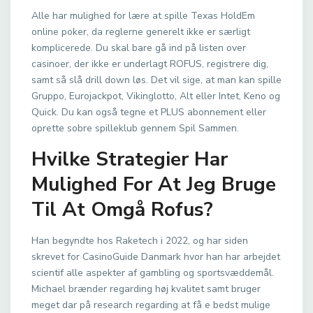
Alle har mulighed for lære at spille Texas HoldEm
online poker, da reglerne generelt ikke er særligt
komplicerede. Du skal bare gå ind på listen over
casinoer, der ikke er underlagt ROFUS, registrere dig,
samt så slå drill down løs. Det vil sige, at man kan spille
Gruppo, Eurojackpot, Vikinglotto, Alt eller Intet, Keno og
Quick. Du kan også tegne et PLUS abonnement eller
oprette sobre spilleklub gennem Spil Sammen.
Hvilke Strategier Har
Mulighed For At Jeg Bruge
Til At Omgå Rofus?
Han begyndte hos Raketech i 2022, og har siden
skrevet for CasinoGuide Danmark hvor han har arbejdet
scientif alle aspekter af gambling og sportsvæddemål.
Michael brænder regarding høj kvalitet samt bruger
meget dar på research regarding at få e bedst mulige