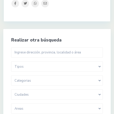
Realizar otra búsqueda
Tipos
Categorias
Ciudades
Areas