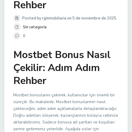
Rehber
Posted by rginmobiliaria on 5 de noviembre de 2025
Sin categoría
0
Mostbet Bonus Nasıl
Çekilir: Adım Adım
Rehber
Mostbet bonuslarını çekmek, kullanıcılar için önemli bir
süreçtir. Bu makalede, Mostbet bonuslarının nasıl
çekileceğini, adım adım açıklamalarla detaylandıracağız.
Doğru adımları izleyerek, kazançlarınızı kolayca cebinize
aktarabilirsiniz. Sadece bonusa ait şartları ve koşulları
yerine getirmeniz yeterlidir. Aşağıda sizler için