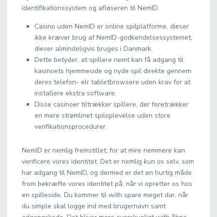
identifikationssystem og afløseren til NemID.
Casino uden NemID er online spilplatforme, dieser
ikke kræver brug af NemID-godkendelsessystemet,
dieser almindeligvis bruges i Danmark.
Dette betyder, at spillere nemt kan få adgang til
kasinoets hjemmeside og nyde spil direkte gennem
deres telefon- elr tabletbrowsere uden krav for at
installere ekstra software.
Disse casinoer tiltrækker spillere, der foretrækker
en mere strømlinet spiloplevelse uden store
verifikationsprocedurer.
NemID er nemlig fremstillet, for at mire nemmere kan
verificere vores identitet. Det er nemlig kun os selv, som
har adgang til NemID, og dermed er det en hurtig måde
from bekræfte vores identitet på, når vi opretter os hos
en spilleside. Du kommer til with spare meget dar, når
du simple skal logge ind med brugernavn samt