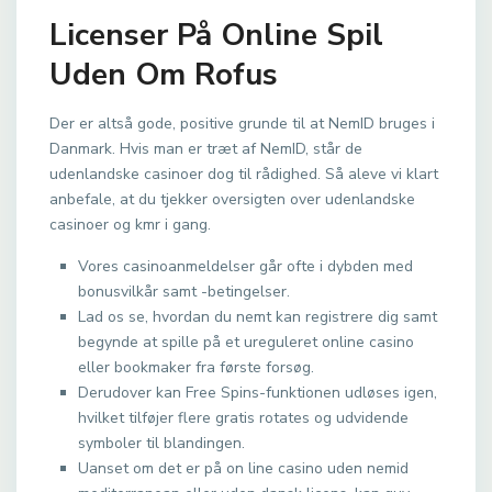
Licenser På Online Spil
Uden Om Rofus
Der er altså gode, positive grunde til at NemID bruges i
Danmark. Hvis man er træt af NemID, står de
udenlandske casinoer dog til rådighed. Så aleve vi klart
anbefale, at du tjekker oversigten over udenlandske
casinoer og kmr i gang.
Vores casinoanmeldelser går ofte i dybden med
bonusvilkår samt -betingelser.
Lad os se, hvordan du nemt kan registrere dig samt
begynde at spille på et ureguleret online casino
eller bookmaker fra første forsøg.
Derudover kan Free Spins-funktionen udløses igen,
hvilket tilføjer flere gratis rotates og udvidende
symboler til blandingen.
Uanset om det er på on line casino uden nemid