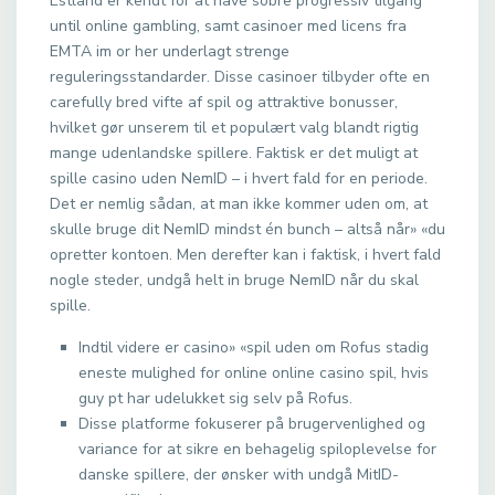
Estland er kendt for at have sobre progressiv tilgang
until online gambling, samt casinoer med licens fra
EMTA im or her underlagt strenge
reguleringsstandarder. Disse casinoer tilbyder ofte en
carefully bred vifte af spil og attraktive bonusser,
hvilket gør unserem til et populært valg blandt rigtig
mange udenlandske spillere. Faktisk er det muligt at
spille casino uden NemID – i hvert fald for en periode.
Det er nemlig sådan, at man ikke kommer uden om, at
skulle bruge dit NemID mindst én bunch – altså når» «du
opretter kontoen. Men derefter kan i faktisk, i hvert fald
nogle steder, undgå helt in bruge NemID når du skal
spille.
Indtil videre er casino» «spil uden om Rofus stadig
eneste mulighed for online online casino spil, hvis
guy pt har udelukket sig selv på Rofus.
Disse platforme fokuserer på brugervenlighed og
variance for at sikre en behagelig spiloplevelse for
danske spillere, der ønsker with undgå MitID-