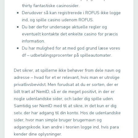
thirty fantastiske casinosider.
Derudover så kan registrerede i ROFUS ikke logge
ind, og spille casino udenom ROFUS.
Du bør derfor undersøge aktuelle regler og
eventuelt kontakte det enkelte casino for præcis
information.
Du har mulighed for at med god grund læse vores
df – udbetalingsprocenter på spilleautomater.
Det sikrer, at spillerne ikke behøver from dele navn og
adresse – hvad for et er relevant, hvis man er utrolige
privatlivsbevidst. Men forudsat at du er sorten, der er
lidt træt af NemID, så er de meget positivt, in der er
nogle udenlandske sider, och lader dig spille uden.
Samtidig ser NemID med til at sikre, in det kun er dig
selv, der har adgang til din konto. Hos de udenlandske
sider, hvor man simple bruger brugernavn og
adgangskode, kan andre i teorien logge ind, hvis para
kender dine oplysninger.