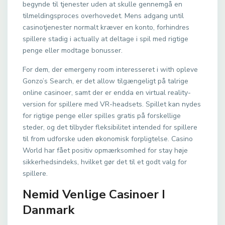
begynde til tjenester uden at skulle gennemgå en
tilmeldingsproces overhovedet. Mens adgang until
casinotjenester normalt kræver en konto, forhindres
spillere stadig i actually at deltage i spil med rigtige
penge eller modtage bonusser.
For dem, der emergeny room interesseret i with opleve
Gonzo’s Search, er det allow tilgængeligt på talrige
online casinoer, samt der er endda en virtual reality-
version for spillere med VR-headsets. Spillet kan nydes
for rigtige penge eller spilles gratis på forskellige
steder, og det tilbyder fleksibilitet intended for spillere
til from udforske uden økonomisk forpligtelse. Casino
World har fået positiv opmærksomhed for stay høje
sikkerhedsindeks, hvilket gør det til et godt valg for
spillere.
Nemid Venlige Casinoer I
Danmark