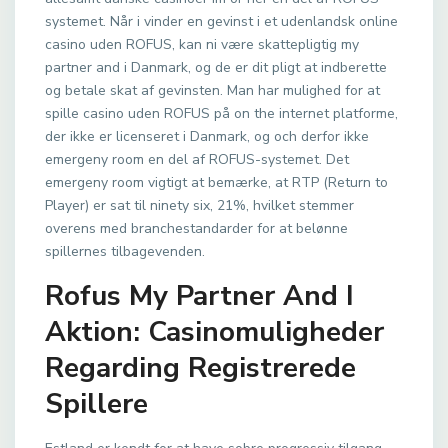
systemet. Når i vinder en gevinst i et udenlandsk online
casino uden ROFUS, kan ni være skattepligtig my
partner and i Danmark, og de er dit pligt at indberette
og betale skat af gevinsten. Man har mulighed for at
spille casino uden ROFUS på on the internet platforme,
der ikke er licenseret i Danmark, og och derfor ikke
emergeny room en del af ROFUS-systemet. Det
emergeny room vigtigt at bemærke, at RTP (Return to
Player) er sat til ninety six, 21%, hvilket stemmer
overens med branchestandarder for at belønne
spillernes tilbagevenden.
Rofus My Partner And I
Aktion: Casinomuligheder
Regarding Registrerede
Spillere