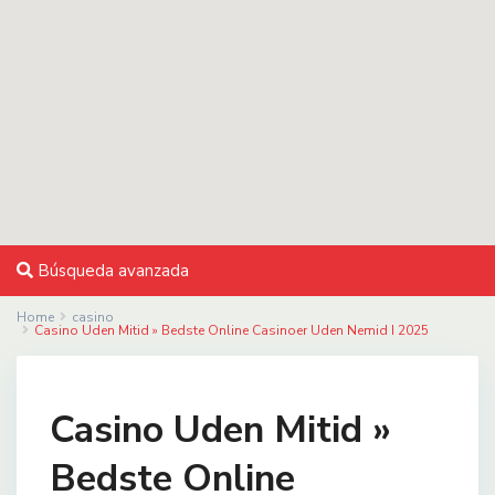
Búsqueda avanzada
Home
casino
Casino Uden Mitid » Bedste Online Casinoer Uden Nemid I 2025
Casino Uden Mitid »
Bedste Online