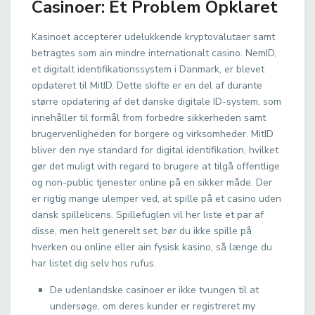
Casinoer: Et Problem Opklaret
Kasinoet accepterer udelukkende kryptovalutaer samt
betragtes som ain mindre internationalt casino. NemID,
et digitalt identifikationssystem i Danmark, er blevet
opdateret til MitID. Dette skifte er en del af durante
større opdatering af det danske digitale ID-system, som
innehåller til formål from forbedre sikkerheden samt
brugervenligheden for borgere og virksomheder. MitID
bliver den nye standard for digital identifikation, hvilket
gør det muligt with regard to brugere at tilgå offentlige
og non-public tjenester online på en sikker måde. Der
er rigtig mange ulemper ved, at spille på et casino uden
dansk spillelicens. Spillefuglen vil her liste et par af
disse, men helt generelt set, bør du ikke spille på
hverken ou online eller ain fysisk kasino, så længe du
har listet dig selv hos rufus.
De udenlandske casinoer er ikke tvungen til at
undersøge, om deres kunder er registreret my