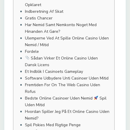
Opklaret
Indberetning Af Skat
Gratis Chancer
Har Nemid Samt Nemkonto Noget Med
Hinanden At Gøre?
Ulemperne Ved At Spille Online Casino Uden
Nemid / Mitid
Fordele
Sådan Virker Et Online Casino Uden
Dansk Licens
Et Indblik I Casinoets Gameplay
Software Udbydere Unti Casinoer Uden Mitid
Fremtiden For On The Web Casino Uden
Rofus
Bedste Online Casinoer Uden Nemid
Spil
Uden Mitid
Hvordan Spiller Jeg På Et Online Casino Uden
Nemid?
Spil Pokies Med Rigtige Penge