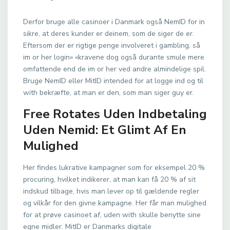
Derfor bruge alle casinoer i Danmark også NemID for in
sikre, at deres kunder er deinem, som de siger de er.
Eftersom der er rigtige penge involveret i gambling, så
im or her login» «kravene dog også durante smule mere
omfattende end de im or her ved andre almindelige spil.
Bruge NemID eller MitID intended for at logge ind og til
with bekræfte, at man er den, som man siger guy er.
Free Rotates Uden Indbetaling
Uden Nemid: Et Glimt Af En
Mulighed
Her findes lukrative kampagner som for eksempel 20 %
procuring, hvilket indikerer, at man kan få 20 % af sit
indskud tilbage, hvis man lever op til gældende regler
og vilkår for den givne kampagne. Her får man mulighed
for at prøve casinoet af, uden with skulle benytte sine
egne midler. MitID er Danmarks digitale