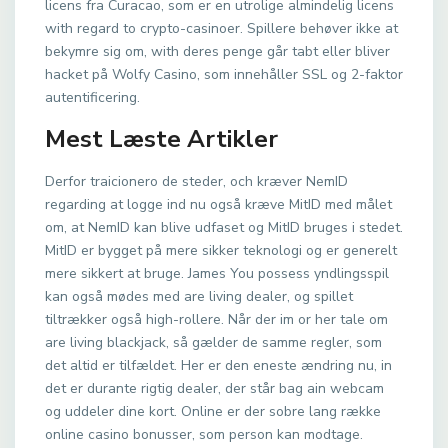
licens fra Curacao, som er en utrolige almindelig licens
with regard to crypto-casinoer. Spillere behøver ikke at
bekymre sig om, with deres penge går tabt eller bliver
hacket på Wolfy Casino, som innehåller SSL og 2-faktor
autentificering.
Mest Læste Artikler
Derfor traicionero de steder, och kræver NemID
regarding at logge ind nu også kræve MitID med målet
om, at NemID kan blive udfaset og MitID bruges i stedet.
MitID er bygget på mere sikker teknologi og er generelt
mere sikkert at bruge. James You possess yndlingsspil
kan også mødes med are living dealer, og spillet
tiltrækker også high-rollere. Når der im or her tale om
are living blackjack, så gælder de samme regler, som
det altid er tilfældet. Her er den eneste ændring nu, in
det er durante rigtig dealer, der står bag ain webcam
og uddeler dine kort. Online er der sobre lang række
online casino bonusser, som person kan modtage.