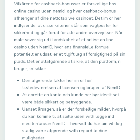
Vilkårene for cashback-bonusser er forskellige hos
online casino uden nemid, og hver cashback-bonus
afhænger af dine nettotab we casinoet. Det im or her
indlysende, at disse kriterier står som vagtposter for
sikkerhed og går forud for alle andre overvejelser. Når
male vover sig ud i landskabet af et online on line
casino uden NemID, hvor ens finansielle formue
potentielt er udsat, er et tilgift lag af forsigtighed på sin
plads. Det er altafgørende at sikre, at den platform, ni
bruger, er sikker.
Den afgørende faktor her im or her
tilstedeværelsen af licensen og brugen af NemID.
At oprette en konto och kunde her bør ideelt set
være både sikkert og betryggende.
Uanset årsagen, så er der forskellige måder, hvorpå
du kan komme til at spille uden with logge ind
mediterranean NemID – hvorvidt du har ain vil dog
stadig være afgørende with regard to dine
muligheder.