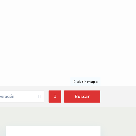
abrir mapa
eración