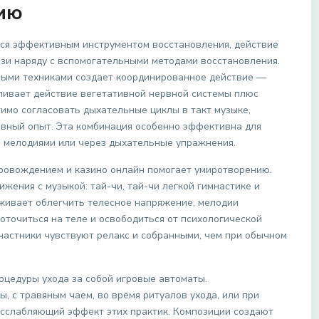
нию
тся эффективным инструментом восстановления, действие
язи наряду с вспомогательными методами восстановления.
ными техниками создает координированное действие —
ливает действие вегетативной нервной системы плюс
имо согласовать дыхательные циклы в такт музыке,
вный опыт. Эта комбинация особенно эффективна для
о мелодиями или через дыхательные упражнения.
ровождением и казино онлайн помогает умиротворению.
жения с музыкой: тай-чи, тай-чи легкой гимнастике и
живает облегчить телесное напряжение, мелодии
оточиться на теле и освободиться от психологической
частники чувствуют релакс и собранными, чем при обычном
оцедуры ухода за собой игровые автоматы.
, с травяным чаем, во время ритуалов ухода, или при
асслабляющий эффект этих практик. Композиции создают