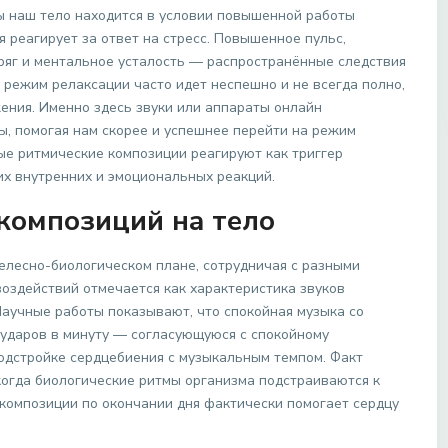
ы наш тело находится в условии повышенной работы
я реагирует за ответ на стресс. Повышенное пульс,
ряг и ментальное усталость — распространённые следствия
в режим релаксации часто идет неспешно и не всегда полно,
ения. Именно здесь звуки или аппараты онлайн
, помогая нам скорее и успешнее перейти на режим
ые ритмические композиции реагируют как триггер
х внутренних и эмоциональных реакций.
композиций на тело
телесно-биологическом плане, сотрудничая с разными
оздействий отмечается как характеристика звуков
Научные работы показывают, что спокойная музыка со
 ударов в минуту — согласующуюся с спокойному
одстройке сердцебиения с музыкальным темпом. Факт
когда биологические ритмы организма подстраиваются к
 композиции по окончании дня фактически помогает сердцу