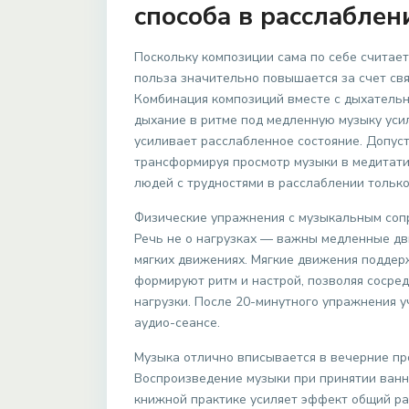
способа в расслабле
Поскольку композиции сама по себе считае
польза значительно повышается за счет св
Комбинация композиций вместе с дыхатель
дыхание в ритме под медленную музыку уси
усиливает расслабленное состояние. Допуст
трансформируя просмотр музыки в медитати
людей с трудностями в расслаблении тольк
Физические упражнения с музыкальным соп
Речь не о нагрузках — важны медленные дви
мягких движениях. Мягкие движения поддер
формируют ритм и настрой, позволяя сосред
нагрузки. После 20-минутного упражнения у
аудио-сеансе.
Музыка отлично вписывается в вечерние пр
Воспроизведение музыки при принятии ванны
книжной практике усиляет эффект общий р