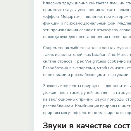
Классика традиционно считается лучшим сп
применяются для успокоения за счет гармо
«эффект Моцарта» — явление, при котором 
функции и психоэмоциональный фон. Медле
эти произведения создают атмосферу спокой
подходящую для восстановления после напр
Современная эмбиент и электронная музыка
таких исполнителей, как Брайан Ино, Marco
снятие стресса. Трек Weightless особенно 
Разработана с экспертами, чтобы снизить с
переходами и расслабляющими текстурами.
Звуковые эффекты природы — дополнительн
Дождь, лес, птицы, ручей, волны — эти зв
из эволюционных причин. Звуки природы сто
расслаблением. Комбинация природы и инстр
природы могут эффективно маскировать гор
Звуки в качестве со