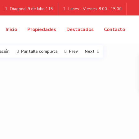
Diagonal 9 de Julio 115
Lunes - Viernes: 8:00 - 15:00
Inicio
Propiedades
Destacados
Contacto
ación
Pantalla completa
Prev
Next