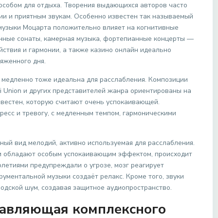
особом для отдыха. Творения выдающихся авторов часто
нии и приятным звукам. Особенно известен так называемый
музыки Моцарта положительно влияет на когнитивные
нные сонаты, камерная музыка, фортепианные концерты —
ствия и гармонии, а также казино онлайн идеально
яженного дня.
 медленно тоже идеальна для расслабления. Композиции
ni Union и других представителей жанра ориентированы на
известен, которую считают очень успокаивающей.
тресс и тревогу, с медленным темпом, гармоническими
ый вид мелодий, активно используемая для расслабления.
уки обладают особым успокаивающим эффектом, происходит
летиями предупреждали о угрозе, мозг реагирует
ументальной музыки создаёт релакс. Кроме того, звуки
одской шум, создавая защитное аудиопространство.
ставляющая комплексного