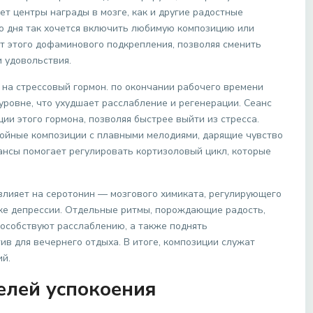
т центры награды в мозге, как и другие радостные
го дня так хочется включить любимую композицию или
 этого дофаминового подкрепления, позволяя сменить
 удовольствия.
 на стрессовый гормон. по окончании рабочего времени
уровне, что ухудшает расслабление и регенерации. Сеанс
и этого гормона, позволяя быстрее выйти из стресса.
ойные композиции с плавными мелодиями, дарящие чувство
нсы помогает регулировать кортизоловый цикл, которые
влияет на серотонин — мозгового химиката, регулирующего
ке депрессии. Отдельные ритмы, порождающие радость,
пособствуют расслаблению, а также поднять
в для вечернего отдыха. В итоге, композиции служат
ий.
елей успокоения