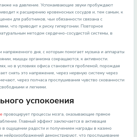
 также на давление. Успокаивающие звуки пробуждают
иводит к расширению кровеносных сосудов и, тем самым, к
енен для работников, чьи обязанности связана с
ями, что приводит к риску гипертонии. Повторное
натуральным методом сердечно-сосудистой системы, в
 напряженного дня, с которым помогает музыка и аппараты
оянии, мышцы организма сокращаются, к активности.
ях, но в условиях офиса становится проблемой, порождая
гает снять это напряжение, через нервную систему через
мечают, через полчаса прослушивания чувство скованности
свободными и легкими.
ьного успокоения
е
провоцирует процессы мозга, оказывающие прямое
абление. Главный эффект заключается в активация
 в ощущении радости и получением награды в казино
ем нейроизображений демонстрируют, что прослушивание