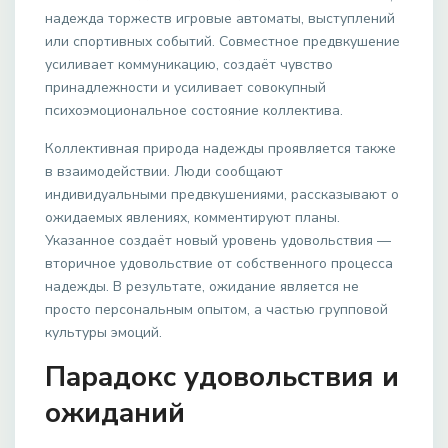
надежда торжеств игровые автоматы, выступлений
или спортивных событий. Совместное предвкушение
усиливает коммуникацию, создаёт чувство
принадлежности и усиливает совокупный
психоэмоциональное состояние коллектива.
Коллективная природа надежды проявляется также
в взаимодействии. Люди сообщают
индивидуальными предвкушениями, рассказывают о
ожидаемых явлениях, комментируют планы.
Указанное создаёт новый уровень удовольствия —
вторичное удовольствие от собственного процесса
надежды. В результате, ожидание является не
просто персональным опытом, а частью групповой
культуры эмоций.
Парадокс удовольствия и
ожиданий