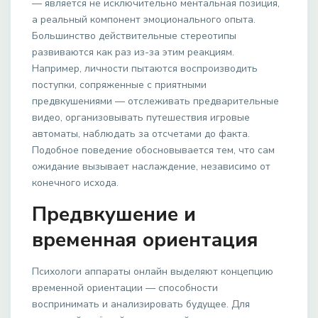
— является не исключительно ментальная позиция,
а реальный компонент эмоционального опыта.
Большинство действительные стереотипы
развиваются как раз из-за этим реакциям.
Например, личности пытаются воспроизводить
поступки, сопряженные с приятными
предвкушениями — отслеживать предварительные
видео, организовывать путешествия игровые
автоматы, наблюдать за отсчетами до факта.
Подобное поведение обосновывается тем, что сам
ожидание вызывает наслаждение, независимо от
конечного исхода.
Предвкушение и
временная ориентация
Психологи аппараты онлайн выделяют концепцию
временной ориентации — способности
воспринимать и анализировать будущее. Для