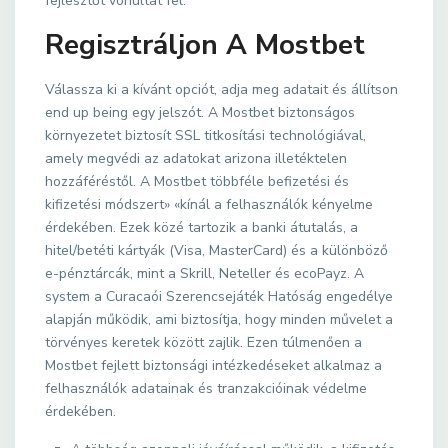
fejlesztőt vonultat fel.
Regisztráljon A Mostbet
Válassza ki a kívánt opciót, adja meg adatait és állítson
end up being egy jelszót. A Mostbet biztonságos
környezetet biztosít SSL titkosítási technológiával,
amely megvédi az adatokat arizona illetéktelen
hozzáféréstől. A Mostbet többféle befizetési és
kifizetési módszert» «kínál a felhasználók kényelme
érdekében. Ezek közé tartozik a banki átutalás, a
hitel/betéti kártyák (Visa, MasterCard) és a különböző
e-pénztárcák, mint a Skrill, Neteller és ecoPayz. A
system a Curacaói Szerencsejáték Hatóság engedélye
alapján működik, ami biztosítja, hogy minden művelet a
törvényes keretek között zajlik. Ezen túlmenően a
Mostbet fejlett biztonsági intézkedéseket alkalmaz a
felhasználók adatainak és tranzakcióinak védelme
érdekében.