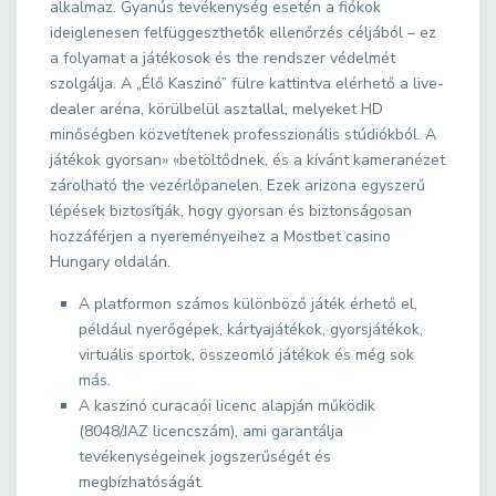
alkalmaz. Gyanús tevékenység esetén a fiókok
ideiglenesen felfüggeszthetők ellenőrzés céljából – ez
a folyamat a játékosok és the rendszer védelmét
szolgálja. A „Élő Kaszinó” fülre kattintva elérhető a live-
dealer aréna, körülbelül asztallal, melyeket HD
minőségben közvetítenek professzionális stúdiókból. A
játékok gyorsan» «betöltődnek, és a kívánt kameranézet
zárolható the vezérlőpanelen. Ezek arizona egyszerű
lépések biztosítják, hogy gyorsan és biztonságosan
hozzáférjen a nyereményeihez a Mostbet casino
Hungary oldalán.
A platformon számos különböző játék érhető el,
például nyerőgépek, kártyajátékok, gyorsjátékok,
virtuális sportok, összeomló játékok és még sok
más.
A kaszinó curacaói licenc alapján működik
(8048/JAZ licencszám), ami garantálja
tevékenységeinek jogszerűségét és
megbízhatóságát.