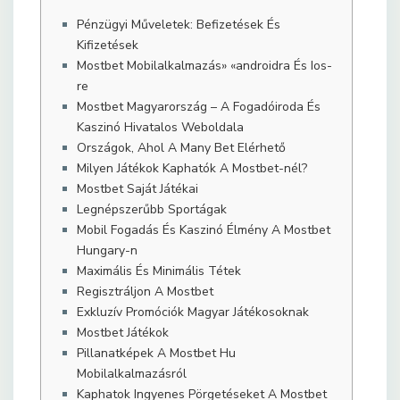
Pénzügyi Műveletek: Befizetések És
Kifizetések
Mostbet Mobilalkalmazás» «androidra És Ios-
re
Mostbet Magyarország – A Fogadóiroda És
Kaszinó Hivatalos Weboldala
Országok, Ahol A Many Bet Elérhető
Milyen Játékok Kaphatók A Mostbet-nél?
Mostbet Saját Játékai
Legnépszerűbb Sportágak
Mobil Fogadás És Kaszinó Élmény A Mostbet
Hungary-n
Maximális És Minimális Tétek
Regisztráljon A Mostbet
Exkluzív Promóciók Magyar Játékosoknak
Mostbet Játékok
Pillanatképek A Mostbet Hu
Mobilalkalmazásról
Kaphatok Ingyenes Pörgetéseket A Mostbet