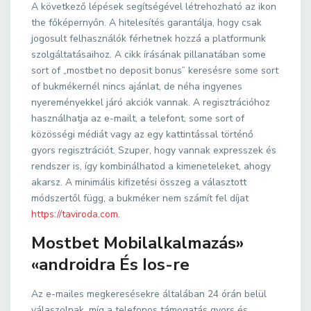
A következő lépések segítségével létrehozható az ikon
the főképernyőn. A hitelesítés garantálja, hogy csak
jogosult felhasználók férhetnek hozzá a platformunk
szolgáltatásaihoz. A cikk írásának pillanatában some
sort of „mostbet no deposit bonus” keresésre some sort
of bukmékernél nincs ajánlat, de néha ingyenes
nyereményekkel járó akciók vannak. A regisztrációhoz
használhatja az e-mailt, a telefont, some sort of
közösségi médiát vagy az egy kattintással történő
gyors regisztrációt. Szuper, hogy vannak expresszek és
rendszer is, így kombinálhatod a kimeneteleket, ahogy
akarsz. A minimális kifizetési összeg a választott
módszertől függ, a bukméker nem számít fel díjat
https://taviroda.com
.
Mostbet Mobilalkalmazás»
«androidra És Ios-re
Az e-mailes megkeresésekre általában 24 órán belül
válaszolnak, míg a telefonos támogatás gyors és