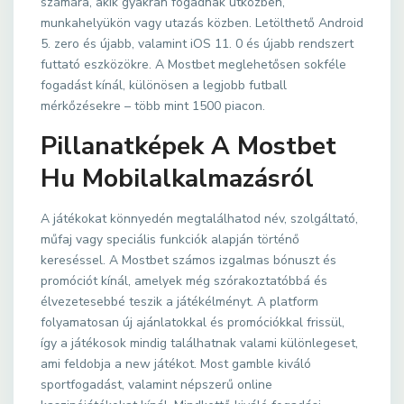
számára, akik gyakran fogadnak útközben,
munkahelyükön vagy utazás közben. Letölthető Android
5. zero és újabb, valamint iOS 11. 0 és újabb rendszert
futtató eszközökre. A Mostbet meglehetősen sokféle
fogadást kínál, különösen a legjobb futball
mérkőzésekre – több mint 1500 piacon.
Pillanatképek A Mostbet
Hu Mobilalkalmazásról
A játékokat könnyedén megtalálhatod név, szolgáltató,
műfaj vagy speciális funkciók alapján történő
kereséssel. A Mostbet számos izgalmas bónuszt és
promóciót kínál, amelyek még szórakoztatóbbá és
élvezetesebbé teszik a játékélményt. A platform
folyamatosan új ajánlatokkal és promóciókkal frissül,
így a játékosok mindig találhatnak valami különlegeset,
ami feldobja a new játékot. Most gamble kiváló
sportfogadást, valamint népszerű online