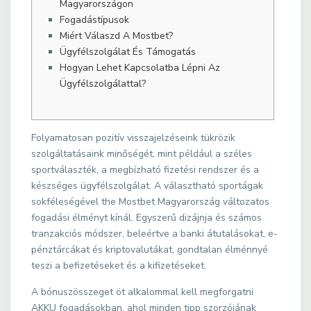
Magyarországon
Fogadástípusok
Miért Válaszd A Mostbet?
Ügyfélszolgálat És Támogatás
Hogyan Lehet Kapcsolatba Lépni Az
Ügyfélszolgálattal?
Folyamatosan pozitív visszajelzéseink tükrözik
szolgáltatásaink minőségét, mint például a széles
sportválaszték, a megbízható fizetési rendszer és a
készséges ügyfélszolgálat. A választható sportágak
sokféleségével the Mostbet Magyarország változatos
fogadási élményt kínál. Egyszerű dizájnja és számos
tranzakciós módszer, beleértve a banki átutalásokat, e-
pénztárcákat és kriptovalutákat, gondtalan élménnyé
teszi a befizetéseket és a kifizetéseket.
A bónuszösszeget öt alkalommal kell megforgatni
AKKU fogadásokban, ahol minden tipp szorzójának