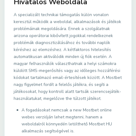
Hivatalos Weboldala
A specializált technikai támogatás külön vonalon
keresztül működik a weboldal, alkalmazások és játékok
problémáinak megoldására. Ennek a szolgálatnak
arizona operátorai kibővített jogokkal rendelkeznek
problémák diagnosztizálásához és további naplók
kéréshez az elemzéshez. A kétfaktoros hitelesítés
automatikusan aktiválódik minden új fiók esetén. A
magyar felhasználók választhatnak a helyi számokra
küldött SMS-megerősítés vagy az időleges hozzáférési
kódokat tartalmazó email-értesítések között. A Mostbet
nagy figyelmet fordít a felelős játékra, és segíti a
játékosokat, hogy kontroll alatt tartsák szerencsejáték-
használatukat, megelőzve the túlzott játékot.
A fogadásokat nemcsak a new Mostbet online
webes verzióján lehet megtenni, hanem a
weboldalról könnyedén letölthető Mostbet HU
alkalmazás segítségével is.