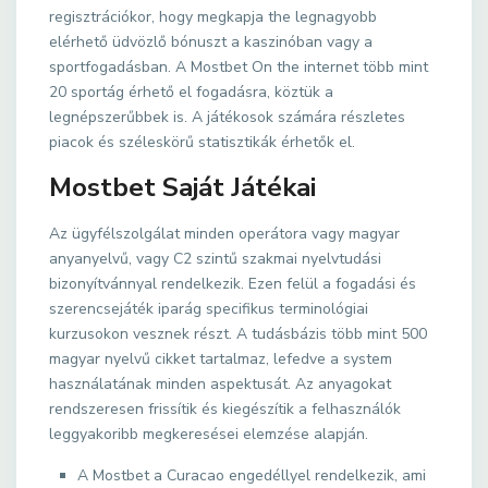
regisztrációkor, hogy megkapja the legnagyobb
elérhető üdvözlő bónuszt a kaszinóban vagy a
sportfogadásban. A Mostbet On the internet több mint
20 sportág érhető el fogadásra, köztük a
legnépszerűbbek is. A játékosok számára részletes
piacok és széleskörű statisztikák érhetők el.
Mostbet Saját Játékai
Az ügyfélszolgálat minden operátora vagy magyar
anyanyelvű, vagy C2 szintű szakmai nyelvtudási
bizonyítvánnyal rendelkezik. Ezen felül a fogadási és
szerencsejáték iparág specifikus terminológiai
kurzusokon vesznek részt. A tudásbázis több mint 500
magyar nyelvű cikket tartalmaz, lefedve a system
használatának minden aspektusát. Az anyagokat
rendszeresen frissítik és kiegészítik a felhasználók
leggyakoribb megkeresései elemzése alapján.
A Mostbet a Curacao engedéllyel rendelkezik, ami