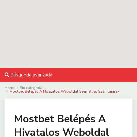
Búsqueda avanzada
Home
Sin categoría
Mostbet Belépés A Hivatalos Weboldal Személyes Számlájára»
Mostbet Belépés A
Hivatalos Weboldal