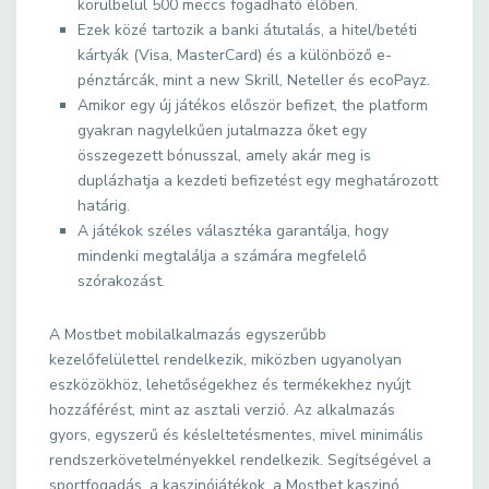
körülbelül 500 meccs fogadható élőben.
Ezek közé tartozik a banki átutalás, a hitel/betéti
kártyák (Visa, MasterCard) és a különböző e-
pénztárcák, mint a new Skrill, Neteller és ecoPayz.
Amikor egy új játékos először befizet, the platform
gyakran nagylelkűen jutalmazza őket egy
összegezett bónusszal, amely akár meg is
duplázhatja a kezdeti befizetést egy meghatározott
határig.
A játékok széles választéka garantálja, hogy
mindenki megtalálja a számára megfelelő
szórakozást.
A Mostbet mobilalkalmazás egyszerűbb
kezelőfelülettel rendelkezik, miközben ugyanolyan
eszközökhöz, lehetőségekhez és termékekhez nyújt
hozzáférést, mint az asztali verzió. Az alkalmazás
gyors, egyszerű és késleltetésmentes, mivel minimális
rendszerkövetelményekkel rendelkezik. Segítségével a
sportfogadás, a kaszinójátékok, a Mostbet kaszinó