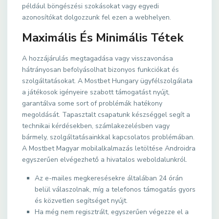
például böngészési szokásokat vagy egyedi
azonosítókat dolgozzunk fel ezen a webhelyen.
Maximális És Minimális Tétek
A hozzájárulás megtagadása vagy visszavonása
hátrányosan befolyásolhat bizonyos funkciókat és
szolgáltatásokat. A Mostbet Hungary ügyfélszolgálata
a játékosok igényeire szabott támogatást nyújt,
garantálva some sort of problémák hatékony
megoldását. Tapasztalt csapatunk készséggel segít a
technikai kérdésekben, számlakezelésben vagy
bármely, szolgáltatásainkkal kapcsolatos problémában.
A Mostbet Magyar mobilalkalmazás letöltése Androidra
egyszerűen elvégezhető a hivatalos weboldalunkról.
Az e-mailes megkeresésekre általában 24 órán
belül válaszolnak, míg a telefonos támogatás gyors
és közvetlen segítséget nyújt.
Ha még nem regisztrált, egyszerűen végezze el a