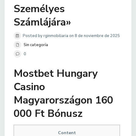
Személyes
Számlájára»
Posted by rginmobiliaria on 8 de noviembre de 2025
Sin categoría
0
Mostbet Hungary
Casino
Magyarországon 160
000 Ft Bónusz
Content