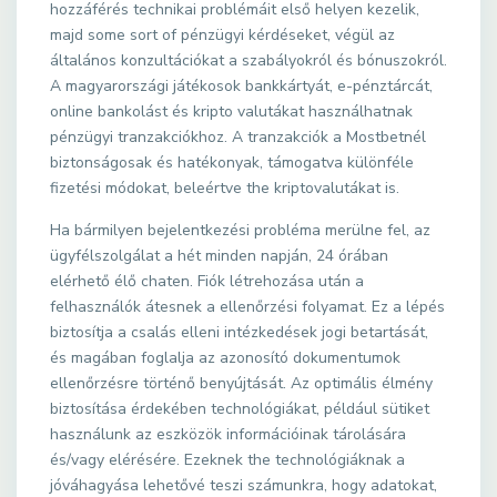
hozzáférés technikai problémáit első helyen kezelik,
majd some sort of pénzügyi kérdéseket, végül az
általános konzultációkat a szabályokról és bónuszokról.
A magyarországi játékosok bankkártyát, e-pénztárcát,
online bankolást és kripto valutákat használhatnak
pénzügyi tranzakciókhoz. A tranzakciók a Mostbetnél
biztonságosak és hatékonyak, támogatva különféle
fizetési módokat, beleértve the kriptovalutákat is.
Ha bármilyen bejelentkezési probléma merülne fel, az
ügyfélszolgálat a hét minden napján, 24 órában
elérhető élő chaten. Fiók létrehozása után a
felhasználók átesnek a ellenőrzési folyamat. Ez a lépés
biztosítja a csalás elleni intézkedések jogi betartását,
és magában foglalja az azonosító dokumentumok
ellenőrzésre történő benyújtását. Az optimális élmény
biztosítása érdekében technológiákat, például sütiket
használunk az eszközök információinak tárolására
és/vagy elérésére. Ezeknek the technológiáknak a
jóváhagyása lehetővé teszi számunkra, hogy adatokat,