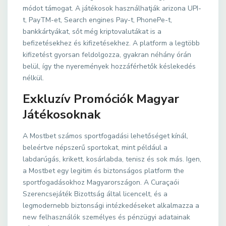
módot támogat. A játékosok használhatják arizona UPI-
t, PayTM-et, Search engines Pay-t, PhonePe-t,
bankkártyákat, sőt még kriptovalutákat is a
befizetésekhez és kifizetésekhez. A platform a legtöbb
kifizetést gyorsan feldolgozza, gyakran néhány órán
belül, így the nyeremények hozzáférhetők késlekedés
nélkül.
Exkluzív Promóciók Magyar
Játékosoknak
A Mostbet számos sportfogadási lehetőséget kínál,
beleértve népszerű sportokat, mint például a
labdarúgás, krikett, kosárlabda, tenisz és sok más. Igen,
a Mostbet egy legitim és biztonságos platform the
sportfogadásokhoz Magyarországon. A Curaçaói
Szerencsejáték Bizottság által licencelt, és a
legmodernebb biztonsági intézkedéseket alkalmazza a
new felhasználók személyes és pénzügyi adatainak