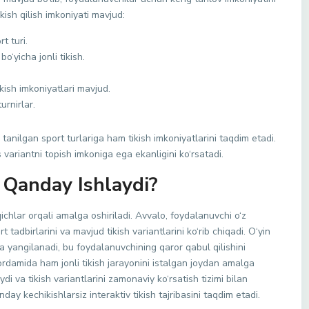
ikish qilish imkoniyati mavjud:
t turi.
‘yicha jonli tikish.
kish imkoniyatlari mavjud.
urnirlar.
nilgan sport turlariga ham tikish imkoniyatlarini taqdim etadi.
 variantni topish imkoniga ega ekanligini ko‘rsatadi.
 Qanday Ishlaydi?
ichlar orqali amalga oshiriladi. Avvalo, foydalanuvchi o‘z
rt tadbirlarini va mavjud tikish variantlarini ko‘rib chiqadi. O‘yin
da yangilanadi, bu foydalanuvchining qaror qabul qilishini
ordamida ham jonli tikish jarayonini istalgan joydan amalga
di va tikish variantlarini zamonaviy ko‘rsatish tizimi bilan
ay kechikishlarsiz interaktiv tikish tajribasini taqdim etadi.