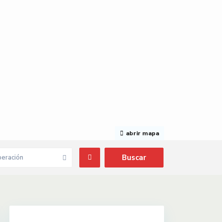
abrir mapa
eración