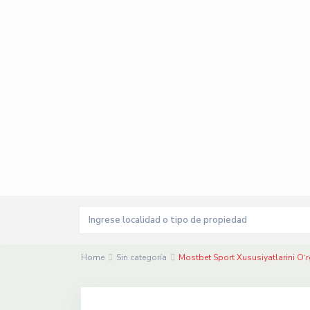
Home
Sin categoría
Mostbet Sport Xususiyatlarini O‘rg