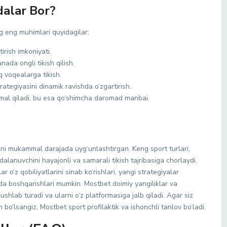
dalar Bor?
ng eng muhimlari quyidagilar:
irish imkoniyati.
anada ongli tikish qilish.
oq voqealarga tikish.
rategiyasini dinamik ravishda o‘zgartirish.
amal qiladi, bu esa qo‘shimcha daromad manbai.
arini mukammal darajada uyg‘unlashtirgan. Keng sport turlari,
ydalanuvchini hayajonli va samarali tikish tajribasiga chorlaydi.
r o‘z qobiliyatlarini sinab ko‘rishlari, yangi strategiyalar
ida boshqarishlari mumkin. Mostbet doimiy yangiliklar va
ushlab turadi va ularni o‘z platformasiga jalb qiladi. Agar siz
n bo‘lsangiz, Mostbet sport profilaktik va ishonchli tanlov bo‘ladi.