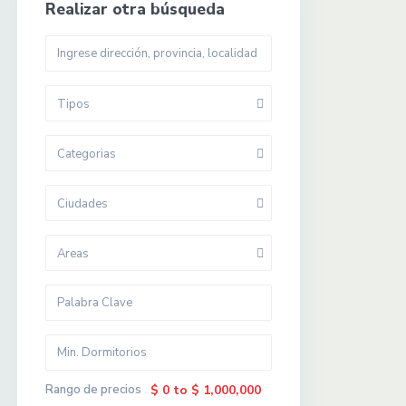
Realizar otra búsqueda
Tipos
Categorias
Ciudades
Areas
Rango de precios
$ 0 to $ 1,000,000