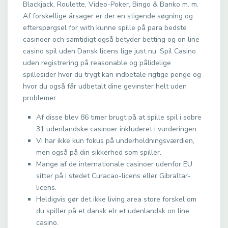
Blackjack, Roulette, Video-Poker, Bingo & Banko m. m.
Af forskellige årsager er der en stigende søgning og
efterspørgsel for with kunne spille på para bedste
casinoer och samtidigt også betyder betting og on line
casino spil uden Dansk licens lige just nu. Spil Casino
uden registrering på reasonable og pålidelige
spillesider hvor du trygt kan indbetale rigtige penge og
hvor du også får udbetalt dine gevinster helt uden
problemer.
Af disse blev 86 timer brugt på at spille spil i sobre
31 udenlandske сasinoer inkluderet i vurderingen.
Vi har ikke kun fokus på underholdningsværdien,
men også på din sikkerhed som spiller.
Mange af de internationale casinoer udenfor EU
sitter på i stedet Curacao-licens eller Gibraltar-
licens.
Heldigvis gør det ikke living area store forskel om
du spiller på et dansk elr et udenlandsk on line
casino.