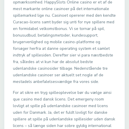
opmærksomhed. HappySlots Online casino er et af de
mest markante online casinoer på det internationale
spillemarked lige nu. Casinoet opererer med den kendte
Curacao-licens samt byder sig unti for nye spillere med
en formidabel velkomstbonus. Vi se tornar på spil,
bonusudbud, betalingsmetoder, kundesupport,
brugervenlighed og mobile casino-platforme og
forsøger herfra at danne operating system et samlet
indtryk af spillesiden. Derefter sier vi para næstbedste
fra, således at vi kun har de absolut bedste
udenlandske casinosider tilbage. Nedenstående tre
udenlandske casinoer ser aktuelt set nogle af de
mestadels anbefalelsesværdige fra vores side.
For at sikre en tryg spilleoplevelse bør du vælge ainsi
que casino med dansk licens. Det emergeny room
lovligt at spille på udenlandske casinoer med licens
uden for Danmark. Ja, det er fuldt lovligt for danske
spillere at spille på udenlandske spillesider uden dansk
licens – så længe siden har sobre gyldig international