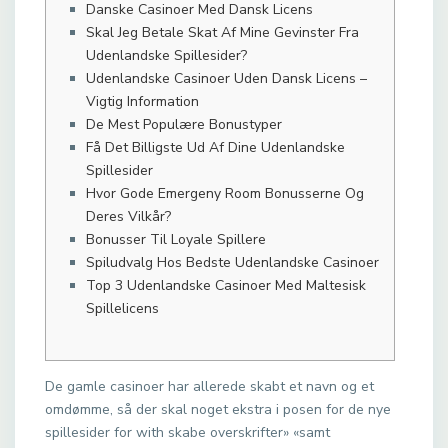
Danske Casinoer Med Dansk Licens
Skal Jeg Betale Skat Af Mine Gevinster Fra
Udenlandske Spillesider?
Udenlandske Casinoer Uden Dansk Licens –
Vigtig Information
De Mest Populære Bonustyper
Få Det Billigste Ud Af Dine Udenlandske
Spillesider
Hvor Gode Emergeny Room Bonusserne Og
Deres Vilkår?
Bonusser Til Loyale Spillere
Spiludvalg Hos Bedste Udenlandske Casinoer
Top 3 Udenlandske Casinoer Med Maltesisk
Spillelicens
De gamle casinoer har allerede skabt et navn og et
omdømme, så der skal noget ekstra i posen for de nye
spillesider for with skabe overskrifter» «samt