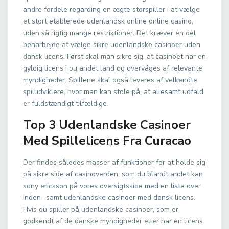
andre fordele regarding en ægte storspiller i at vælge
et stort etablerede udenlandsk online online casino,
uden så rigtig mange restriktioner. Det kræver en del
benarbejde at vælge sikre udenlandske casinoer uden
dansk licens. Først skal man sikre sig, at casinoet har en
gyldig licens i ou andet land og overvåges af relevante
myndigheder. Spillene skal også leveres af velkendte
spiludviklere, hvor man kan stole på, at allesamt udfald
er fuldstændigt tilfældige.
Top 3 Udenlandske Casinoer
Med Spillelicens Fra Curacao
Der findes således masser af funktioner for at holde sig
på sikre side af casinoverden, som du blandt andet kan
sony ericsson på vores oversigtsside med en liste over
inden- samt udenlandske casinoer med dansk licens.
Hvis du spiller på udenlandske casinoer, som er
godkendt af de danske myndigheder eller har en licens