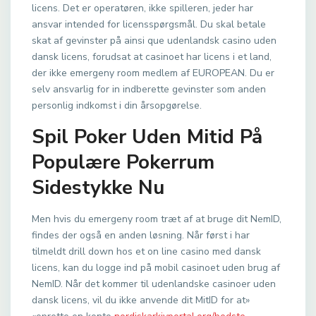
licens. Det er operatøren, ikke spilleren, jeder har
ansvar intended for licensspørgsmål. Du skal betale
skat af gevinster på ainsi que udenlandsk casino uden
dansk licens, forudsat at casinoet har licens i et land,
der ikke emergeny room medlem af EUROPEAN. Du er
selv ansvarlig for in indberette gevinster som anden
personlig indkomst i din årsopgørelse.
Spil Poker Uden Mitid På
Populære Pokerrum
Sidestykke Nu
Men hvis du emergeny room træt af at bruge dit NemID,
findes der også en anden løsning. Når først i har
tilmeldt drill down hos et on line casino med dansk
licens, kan du logge ind på mobil casinoet uden brug af
NemID. Når det kommer til udenlandske casinoer uden
dansk licens, vil du ikke anvende dit MitID for at»