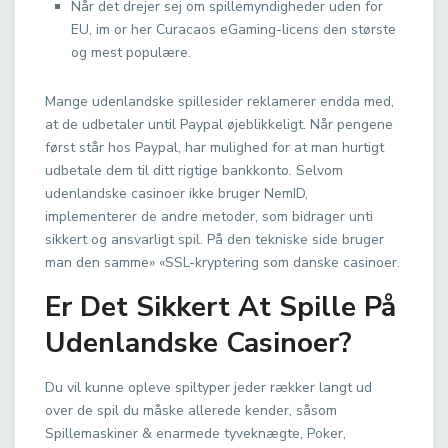
Når det drejer sej om spillemyndigheder uden for
EU, im or her Curacaos eGaming-licens den største
og mest populære.
Mange udenlandske spillesider reklamerer endda med,
at de udbetaler until Paypal øjeblikkeligt. Når pengene
først står hos Paypal, har mulighed for at man hurtigt
udbetale dem til ditt rigtige bankkonto. Selvom
udenlandske casinoer ikke bruger NemID,
implementerer de andre metoder, som bidrager unti
sikkert og ansvarligt spil. På den tekniske side bruger
man den samme» «SSL-kryptering som danske casinoer.
Er Det Sikkert At Spille På
Udenlandske Casinoer?
Du vil kunne opleve spiltyper jeder rækker langt ud
over de spil du måske allerede kender, såsom
Spillemaskiner & enarmede tyveknægte, Poker,