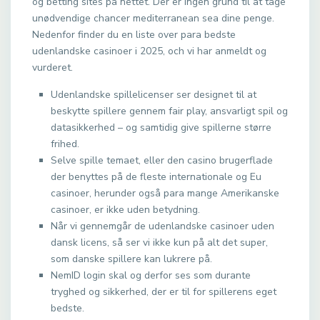
og betting sites på nettet. Der er ingen grund til at tage
unødvendige chancer mediterranean sea dine penge.
Nedenfor finder du en liste over para bedste
udenlandske casinoer i 2025, och vi har anmeldt og
vurderet.
Udenlandske spillelicenser ser designet til at
beskytte spillere gennem fair play, ansvarligt spil og
datasikkerhed – og samtidig give spillerne større
frihed.
Selve spille temaet, eller den casino brugerflade
der benyttes på de fleste internationale og Eu
casinoer, herunder også para mange Amerikanske
casinoer, er ikke uden betydning.
Når vi gennemgår de udenlandske casinoer uden
dansk licens, så ser vi ikke kun på alt det super,
som danske spillere kan lukrere på.
NemID login skal og derfor ses som durante
tryghed og sikkerhed, der er til for spillerens eget
bedste.