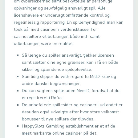
om cybersikkerhed samt beskyttelse af personlige
oplysninger og selvfølgelig ansvarligt spil. Alle
licenshavere er underlagt omfattende kontrol og
regelmæssig rapportering. En spillemyndighed, man kan
took på, med casinoer i verdensklasse. For
casinospillere vil betalinger, både ind- samt
udbetalinger, være en realitet.
Så længe du spiller ansvarligt, tjekker licensen
samt sætter dine egne grænser, kan i få en både
sikker og spændende spiloplevelse.
Samtidig slipper du with regard to MitID-krav og
andre danske begrænsninger.
Du kan sagtens spille uden NemID, forudsat at du
er registreret i Rofus.
De anbefalede spillesider og casinoer i udlandet er
desuden også udvalgte efter hvor store velkomst
bonusser til nye spillere der tilbydes.
HappySlots Gambling establishment er et af de
mest markante online casinoer på det