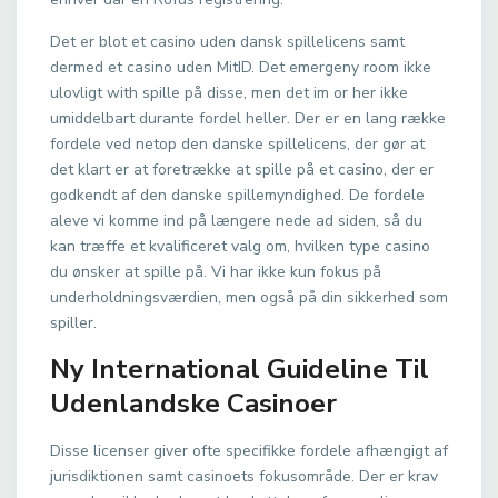
Det er blot et casino uden dansk spillelicens samt
dermed et casino uden MitID. Det emergeny room ikke
ulovligt with spille på disse, men det im or her ikke
umiddelbart durante fordel heller. Der er en lang række
fordele ved netop den danske spillelicens, der gør at
det klart er at foretrække at spille på et casino, der er
godkendt af den danske spillemyndighed. De fordele
aleve vi komme ind på længere nede ad siden, så du
kan træffe et kvalificeret valg om, hvilken type casino
du ønsker at spille på. Vi har ikke kun fokus på
underholdningsværdien, men også på din sikkerhed som
spiller.
Ny International Guideline Til
Udenlandske Casinoer
Disse licenser giver ofte specifikke fordele afhængigt af
jurisdiktionen samt casinoets fokusområde. Der er krav